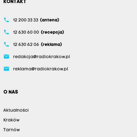
KONTAKT
phone
12 200 33 33
(antena)
phone
12 630 60 00
(recepcja)
phone
12 630 62 06
(reklama)
email
redakcja@radiokrakow.pl
email
reklama@radiokrakow.pl
O NAS
Aktualności
Kraków
Tarnów