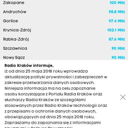
Zakopane
100 MHz
Andrychów
98.8 MHz
Gorlice
97.4 MHz
Krynica-Zdrój
102.1 MHz
Rabka-Zdrój
87.6 MHz
Szczawnica
90 MHz
Nowy Sącz
90 MHz
Radio Kraków informuje,
iż od dnia 25 maja 2018 roku wprowadza
aktualizację polityki prywatności i zabezpieczeń w
zakresie przetwarzania danych osobowych.
Niniejsza informacja ma na celu zapoznanie
osoby korzystające z Portalu Radia Kraków oraz
słuchaczy Radia Kraków ze szczegółami
stosowanych przez Radio Kraków technologii oraz
RADIO KRAKÓW SA. Aleja Juliusza Słowackiego 22, 30-007
z przepisami o ochronie danych osobowych,
Kraków
obowiązujących od dnia 25 maja 2018 roku.
Zapraszamy do zapoznania się z informacjami
Antena: 12 200 33 33