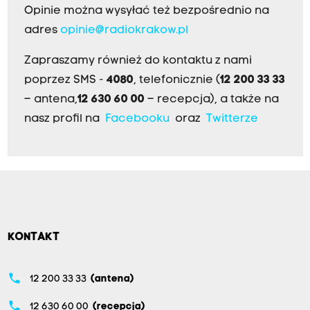
Opinie można wysyłać też bezpośrednio na
adres
opinie@radiokrakow.pl
Zapraszamy również do kontaktu z nami
poprzez SMS -
4080
, telefonicznie (
12 200 33 33
– antena,
12 630 60 00
– recepcja), a także na
nasz profil na
Facebooku
oraz
Twitterze
KONTAKT
phone
12 200 33 33
(antena)
phone
12 630 60 00
(recepcja)