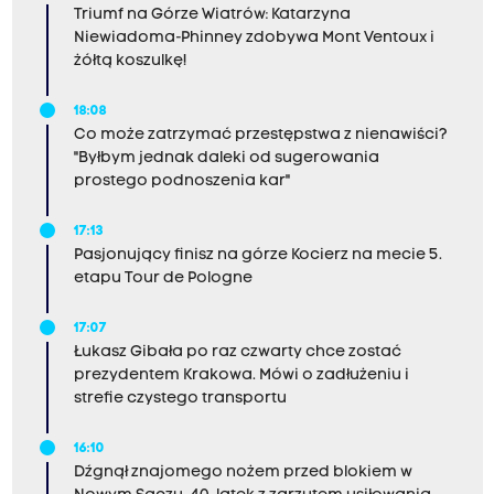
Triumf na Górze Wiatrów: Katarzyna
Niewiadoma-Phinney zdobywa Mont Ventoux i
żółtą koszulkę!
18:08
Co może zatrzymać przestępstwa z nienawiści?
"Byłbym jednak daleki od sugerowania
prostego podnoszenia kar"
17:13
Pasjonujący finisz na górze Kocierz na mecie 5.
etapu Tour de Pologne
17:07
Łukasz Gibała po raz czwarty chce zostać
prezydentem Krakowa. Mówi o zadłużeniu i
strefie czystego transportu
16:10
Dźgnął znajomego nożem przed blokiem w