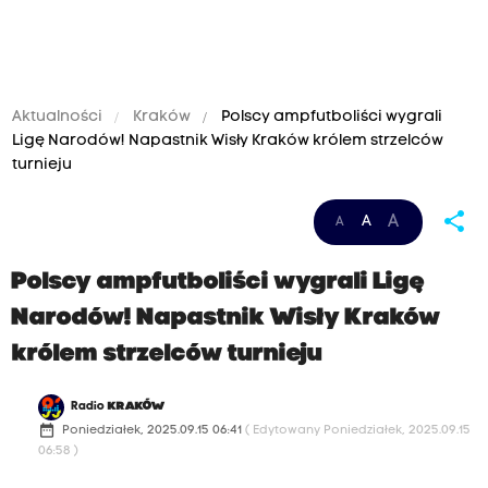
Aktualności
Kraków
Polscy ampfutboliści wygrali
Ligę Narodów! Napastnik Wisły Kraków królem strzelców
turnieju
share
A
A
A
Polscy ampfutboliści wygrali Ligę
Narodów! Napastnik Wisły Kraków
królem strzelców turnieju
Radio
KRAKÓW
date_range
Poniedziałek, 2025.09.15 06:41
( Edytowany Poniedziałek, 2025.09.15
06:58 )