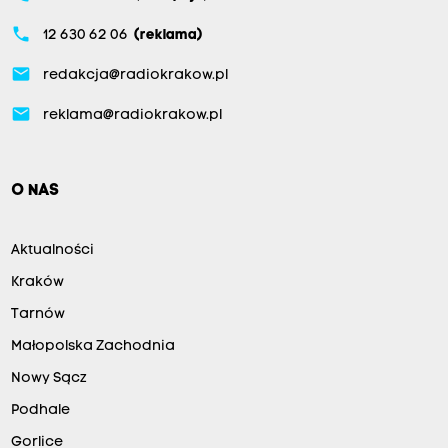
phone
12 630 62 06
(reklama)
email
redakcja@radiokrakow.pl
email
reklama@radiokrakow.pl
O NAS
Aktualności
Kraków
Tarnów
Małopolska Zachodnia
Nowy Sącz
Podhale
Gorlice