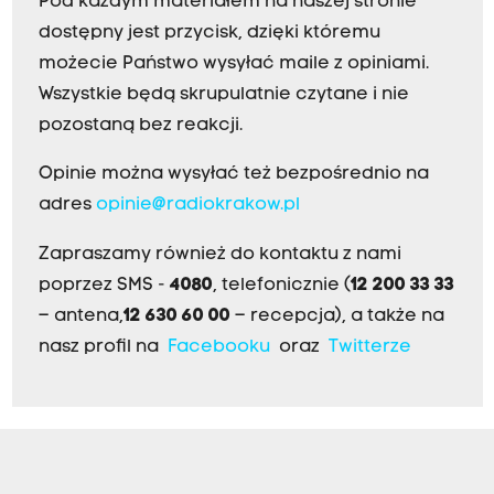
Pod każdym materiałem na naszej stronie
dostępny jest przycisk, dzięki któremu
możecie Państwo wysyłać maile z opiniami.
Wszystkie będą skrupulatnie czytane i nie
pozostaną bez reakcji.
Opinie można wysyłać też bezpośrednio na
adres
opinie@radiokrakow.pl
Zapraszamy również do kontaktu z nami
poprzez SMS -
4080
, telefonicznie (
12 200 33 33
– antena,
12 630 60 00
– recepcja), a także na
nasz profil na
Facebooku
oraz
Twitterze