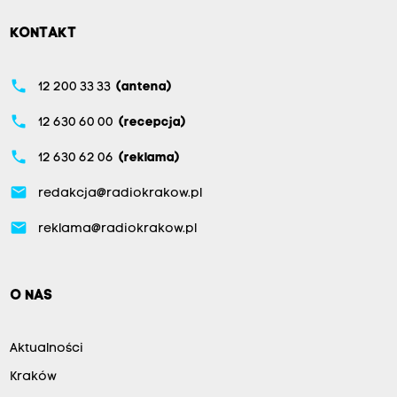
KONTAKT
phone
12 200 33 33
(antena)
phone
12 630 60 00
(recepcja)
phone
12 630 62 06
(reklama)
email
redakcja@radiokrakow.pl
email
reklama@radiokrakow.pl
O NAS
Aktualności
Kraków