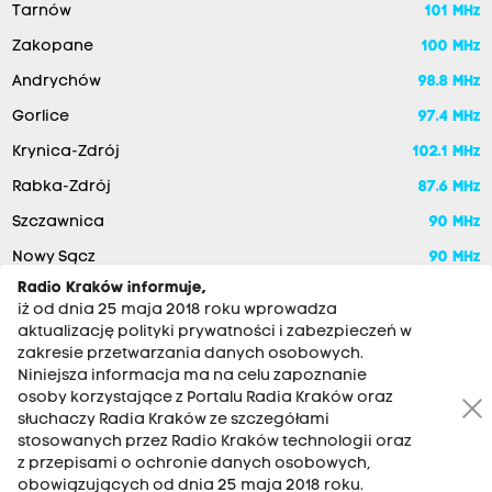
Tarnów
101 MHz
Zakopane
100 MHz
Andrychów
98.8 MHz
Gorlice
97.4 MHz
Krynica-Zdrój
102.1 MHz
Rabka-Zdrój
87.6 MHz
Szczawnica
90 MHz
Nowy Sącz
90 MHz
Radio Kraków informuje,
iż od dnia 25 maja 2018 roku wprowadza
aktualizację polityki prywatności i zabezpieczeń w
zakresie przetwarzania danych osobowych.
Niniejsza informacja ma na celu zapoznanie
osoby korzystające z Portalu Radia Kraków oraz
słuchaczy Radia Kraków ze szczegółami
stosowanych przez Radio Kraków technologii oraz
RADIO KRAKÓW SA. Aleja Juliusza Słowackiego 22, 30-007
z przepisami o ochronie danych osobowych,
Kraków
obowiązujących od dnia 25 maja 2018 roku.