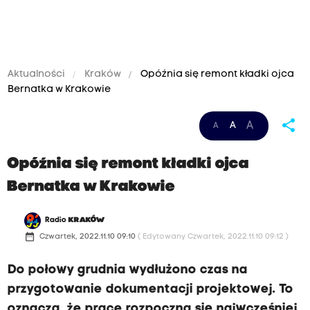
Aktualności
Kraków
Opóźnia się remont kładki ojca
Bernatka w Krakowie
share
A
A
A
Opóźnia się remont kładki ojca
Bernatka w Krakowie
Radio
KRAKÓW
date_range
Czwartek, 2022.11.10 09:10
( Edytowany Czwartek, 2022.11.10 09:12 )
Do połowy grudnia wydłużono czas na
przygotowanie dokumentacji projektowej. To
oznacza, że prace rozpoczną się najwcześniej