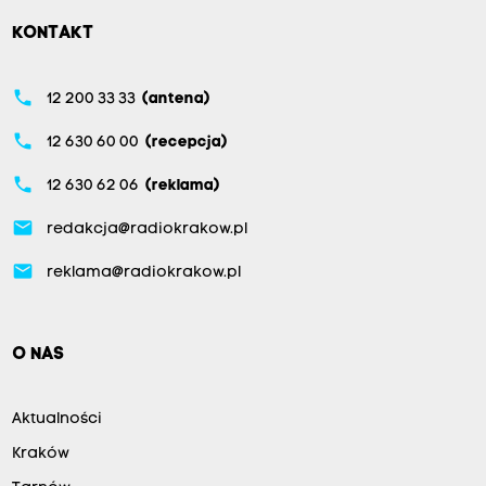
KONTAKT
phone
12 200 33 33
(antena)
phone
12 630 60 00
(recepcja)
phone
12 630 62 06
(reklama)
email
redakcja@radiokrakow.pl
email
reklama@radiokrakow.pl
O NAS
Aktualności
Kraków