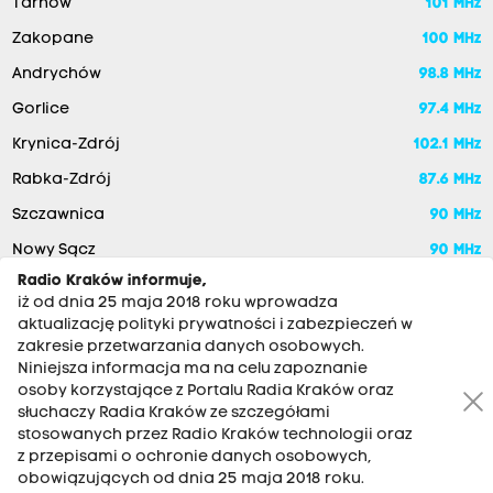
Tarnów
101 MHz
Zakopane
100 MHz
Andrychów
98.8 MHz
Gorlice
97.4 MHz
Krynica-Zdrój
102.1 MHz
Rabka-Zdrój
87.6 MHz
Szczawnica
90 MHz
Nowy Sącz
90 MHz
Radio Kraków informuje,
iż od dnia 25 maja 2018 roku wprowadza
aktualizację polityki prywatności i zabezpieczeń w
zakresie przetwarzania danych osobowych.
Niniejsza informacja ma na celu zapoznanie
osoby korzystające z Portalu Radia Kraków oraz
słuchaczy Radia Kraków ze szczegółami
stosowanych przez Radio Kraków technologii oraz
RADIO KRAKÓW SA. Aleja Juliusza Słowackiego 22, 30-007
z przepisami o ochronie danych osobowych,
Kraków
obowiązujących od dnia 25 maja 2018 roku.