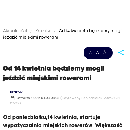
Aktualności
Kraków
Od 14 kwietnia będziemy mogli
jeździć miejskimi rowerami
share
A
A
A
Od 14 kwietnia będziemy mogli
jeździć miejskimi rowerami
Kraków
date_range
Czwartek, 2014.04.03 08:08
( Edytowany Poniedziałek, 2021.05.31
07:25 )
Od poniedziałku,14 kwietnia, startuje
wypożyczalnia miejskich rowerów. Większość