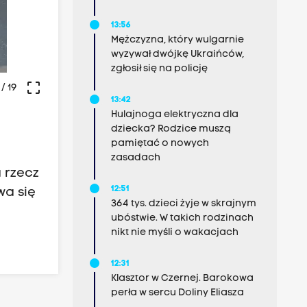
13:56
Mężczyzna, który wulgarnie
wyzywał dwójkę Ukraińców,
zgłosił się na policję
crop_free
/ 19
13:42
Hulajnoga elektryczna dla
dziecka? Rodzice muszą
pamiętać o nowych
zasadach
 rzecz
12:51
wa się
364 tys. dzieci żyje w skrajnym
ubóstwie. W takich rodzinach
nikt nie myśli o wakacjach
12:31
Klasztor w Czernej. Barokowa
perła w sercu Doliny Eliasza