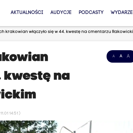
AKTUALNOŚCI
AUDYCJE
PODCASTY
WYDARZE
ch krakowian włączyło się w 44. kwestę na cmentarzu Rakowick
akowian
A
A
A
. kwestę na
ickim
.01 14:51 )