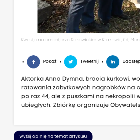
Kwesta na cmentarzu Rakowickim w Krakowie, fot. Mar
Pokaż
Tweetnij
Udostęp
Aktorka Anna Dymna, bracia kurkowi, wol
ratowania zabytkowych nagrobków na c
po raz 44, ale z puszkami na nekropolii
ubiegłych. Zbiórkę organizuje Obywatels
Wyślij opinię na temat artykułu