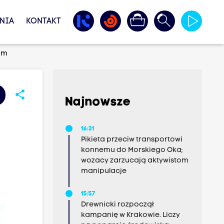
NIA
KONTAKT
im
share
Najnowsze
16:31
Pikieta przeciw transportowi
konnemu do Morskiego Oka;
wozacy zarzucają aktywistom
manipulacje
15:57
Drewnicki rozpoczął
kampanię w Krakowie. Liczy