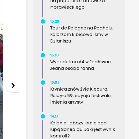
na poparcie środowiska
Morawieckiego
15:28
Tour de Pologne na Podhalu.
Kolarzom kibicowaliśmy w
Dzianiszu
15:10
Wypadek na A4 w Jodłówce.
Jedna osoba ranna
›
15:01
Krynica znów żyje Kiepurą.
Ruszyła 59. edycja festiwalu
imienia artysty
14:17
Kolonie i obozy letnie pod
lupą Sanepidu. Jaki jest wynik
kontroli?