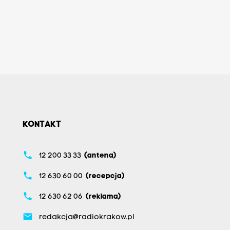
KONTAKT
phone
12 200 33 33
(antena)
phone
12 630 60 00
(recepcja)
phone
12 630 62 06
(reklama)
email
redakcja@radiokrakow.pl