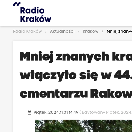
Radio Kraków
Aktualności
Kraków
Mniej znany
Mniej znanych kr
włączyło się w 44
cmentarzu Rakow
date_range
Piątek, 2024.11.01 14:49
( Edytowany Piątek, 2024.11