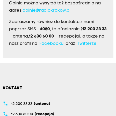
Opinie można wysyłać też bezpośrednio na
adres
opinie@radiokrakow.pl
Zapraszamy również do kontaktu z nami
poprzez SMS -
4080
, telefonicznie (
12 200 33 33
– antena,
12 630 60 00
– recepcja), a także na
nasz profil na
Facebooku
oraz
Twitterze
KONTAKT
phone
12 200 33 33
(antena)
phone
12 630 60 00
(recepcja)