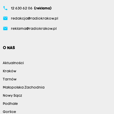
phone
12 630 62 06
(reklama)
email
redakcja@radiokrakow.pl
email
reklama@radiokrakow.pl
O NAS
Aktualności
Kraków
Tarnów
Małopolska Zachodnia
Nowy Sącz
Podhale
Gorlice