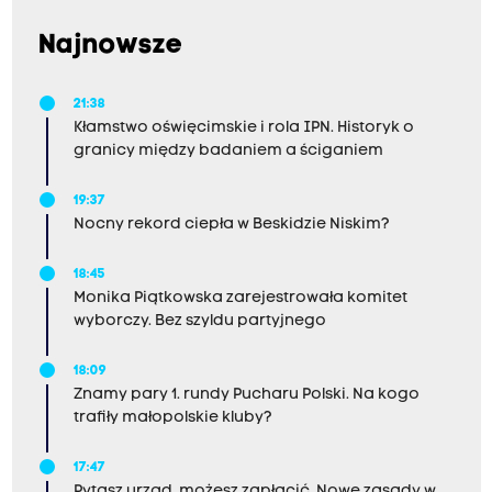
Najnowsze
21:38
Kłamstwo oświęcimskie i rola IPN. Historyk o
granicy między badaniem a ściganiem
19:37
Nocny rekord ciepła w Beskidzie Niskim?
18:45
Monika Piątkowska zarejestrowała komitet
wyborczy. Bez szyldu partyjnego
18:09
Znamy pary 1. rundy Pucharu Polski. Na kogo
trafiły małopolskie kluby?
17:47
Pytasz urząd, możesz zapłacić. Nowe zasady w