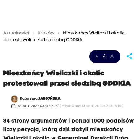
Aktualności
Kraków
Mieszkańcy Wieliczki i okolic
protestowali przed siedzibą GDDKiA
share
A
A
A
Mieszkańcy Wieliczki i okolic
protestowali przed siedzibą GDDKiA
Katarzyna
JABŁOŃSKA
date_range
Środa, 2022.03.16 07:20
( Edytowany Środa, 2022.03.16 16:18 )
34 strony argumentów i ponad 1000 podpisów
liczy petycja, którą dziś złożyli mieszkańcy
Wieliczki i okolic w Generalnej Dyrekcji Dróg