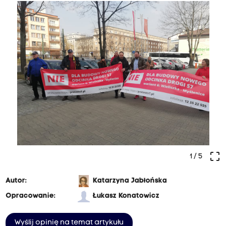
crop_free
1
/ 5
Autor:
Katarzyna Jabłońska
Opracowanie:
Łukasz Konatowicz
Wyślij opinię na temat artykułu