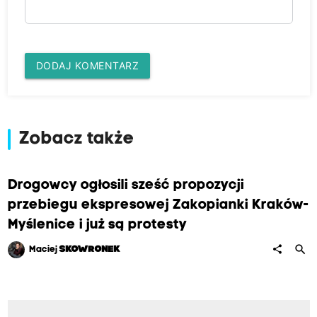
DODAJ KOMENTARZ
Zobacz także
Drogowcy ogłosili sześć propozycji
przebiegu ekspresowej Zakopianki Kraków-
Myślenice i już są protesty
search
share
Maciej
SKOWRONEK