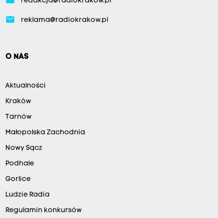
redakcja@radiokrakow.pl
email
reklama@radiokrakow.pl
O NAS
Aktualności
Kraków
Tarnów
Małopolska Zachodnia
Nowy Sącz
Podhale
Gorlice
Ludzie Radia
Regulamin konkursów