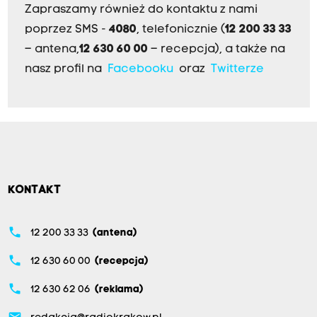
Zapraszamy również do kontaktu z nami
poprzez SMS -
4080
, telefonicznie (
12 200 33 33
– antena,
12 630 60 00
– recepcja), a także na
nasz profil na
Facebooku
oraz
Twitterze
KONTAKT
phone
12 200 33 33
(antena)
phone
12 630 60 00
(recepcja)
phone
12 630 62 06
(reklama)
email