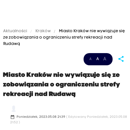
Aktualności
Kraków
Miasto Kraków nie wywiązuje się
ze zobowiązania o ograniczeniu strefy rekreacji nad
Rudawą
share
A
A
A
Miasto Kraków nie wywiązuje się ze
zobowiązania o ograniczeniu strefy
rekreacji nad Rudawą
date_range
Poniedziałek, 2023.05.08 21:39
( Edytowany Poniedziałek, 2023.05.08
21:52 )