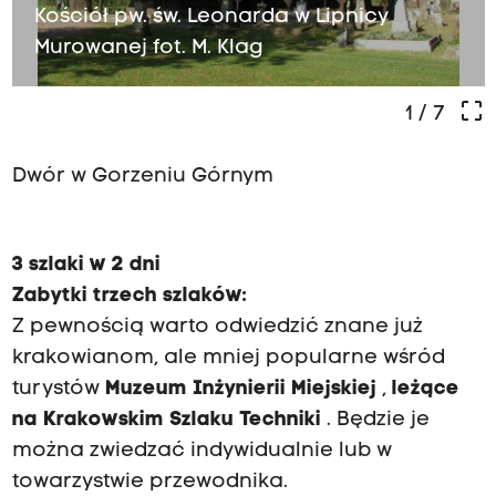
Kościół pw. św. Leonarda w Lipnicy
Murowanej fot. M. Klag
crop_free
1
/ 7
Dwór w Gorzeniu Górnym
3 szlaki w 2 dni
Zabytki trzech szlaków:
Z pewnością warto odwiedzić znane już
krakowianom, ale mniej popularne wśród
turystów
Muzeum Inżynierii Miejskiej
,
leżące
na
Krakowskim Szlaku Techniki
. Będzie je
można zwiedzać indywidualnie lub w
towarzystwie przewodnika.