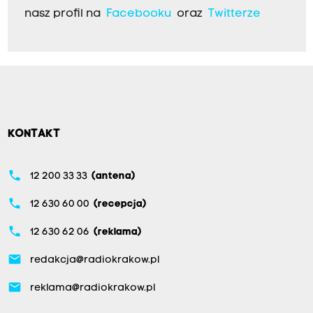
nasz profil na
Facebooku
oraz
Twitterze
KONTAKT
phone
12 200 33 33
(antena)
phone
12 630 60 00
(recepcja)
phone
12 630 62 06
(reklama)
email
redakcja@radiokrakow.pl
email
reklama@radiokrakow.pl