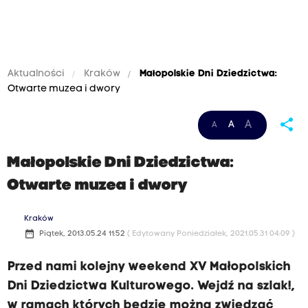
Aktualności
Kraków
Małopolskie Dni Dziedzictwa:
Otwarte muzea i dwory
share
A
A
A
Małopolskie Dni Dziedzictwa:
Otwarte muzea i dwory
Kraków
date_range
Piątek, 2013.05.24 11:52
( Edytowany Poniedziałek, 2021.05.31 04:09 )
Przed nami kolejny weekend XV Małopolskich
Dni Dziedzictwa Kulturowego. Wejdź na szlak!,
w ramach których będzie można zwiedzać