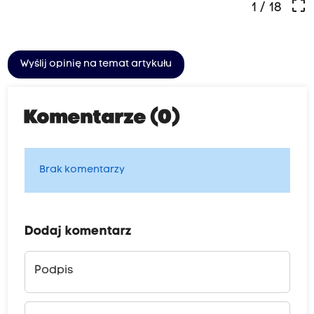
crop_free
1
/ 18
Wyślij opinię na temat artykułu
Komentarze (0)
Brak komentarzy
Dodaj komentarz
Podpis