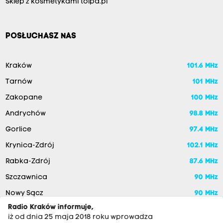
Sklep z kosmetykami tolpa.pl
POSŁUCHASZ NAS
Kraków
101.6 MHz
Tarnów
101 MHz
Zakopane
100 MHz
Andrychów
98.8 MHz
Gorlice
97.4 MHz
Krynica-Zdrój
102.1 MHz
Rabka-Zdrój
87.6 MHz
Szczawnica
90 MHz
Nowy Sącz
90 MHz
Radio Kraków informuje,
iż od dnia 25 maja 2018 roku wprowadza