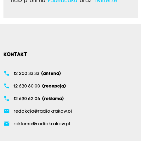
nasz profil na
Facebooku
oraz
Twitterze
KONTAKT
phone
12 200 33 33
(antena)
phone
12 630 60 00
(recepcja)
phone
12 630 62 06
(reklama)
email
redakcja@radiokrakow.pl
email
reklama@radiokrakow.pl