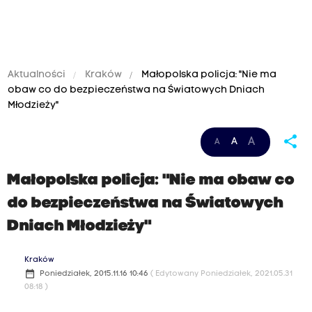
Aktualności
Kraków
Małopolska policja: "Nie ma
obaw co do bezpieczeństwa na Światowych Dniach
Młodzieży"
share
A
A
A
Małopolska policja: "Nie ma obaw co
do bezpieczeństwa na Światowych
Dniach Młodzieży"
Kraków
date_range
Poniedziałek, 2015.11.16 10:46
( Edytowany Poniedziałek, 2021.05.31
08:18 )