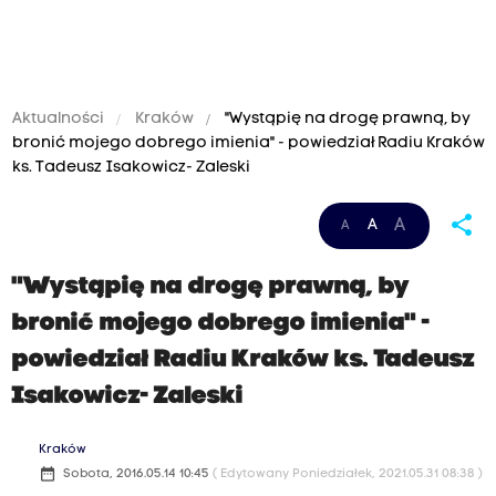
Aktualności
Kraków
"Wystąpię na drogę prawną, by
bronić mojego dobrego imienia" - powiedział Radiu Kraków
ks. Tadeusz Isakowicz- Zaleski
share
A
A
A
"Wystąpię na drogę prawną, by
bronić mojego dobrego imienia" -
powiedział Radiu Kraków ks. Tadeusz
Isakowicz- Zaleski
Kraków
date_range
Sobota, 2016.05.14 10:45
( Edytowany Poniedziałek, 2021.05.31 08:38 )