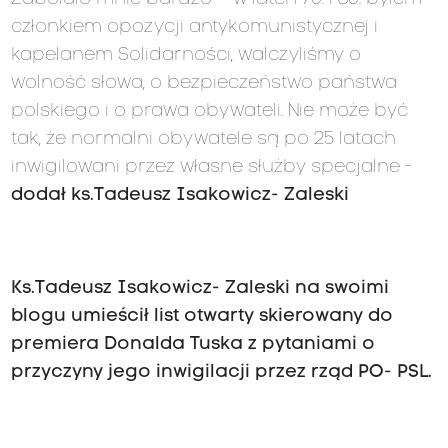
członkiem opozycji antykomunistycznej i
kapelanem Solidarności, walczyliśmy o
wolność słowa, o bezpieczeństwo państwa
polskiego i o prawa obywateli. Nie może być
tak, że normalni obywatele są po 25 latach
inwigilowani przez własne służby specjalne -
dodał ks.Tadeusz Isakowicz- Zaleski
Ks.Tadeusz Isakowicz- Zaleski na swoimi
blogu umieścił list otwarty skierowany do
premiera Donalda Tuska z pytaniami o
przyczyny jego inwigilacji przez rząd PO- PSL.