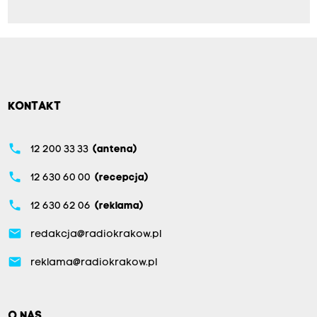
KONTAKT
phone
12 200 33 33
(antena)
phone
12 630 60 00
(recepcja)
phone
12 630 62 06
(reklama)
email
redakcja@radiokrakow.pl
email
reklama@radiokrakow.pl
O NAS