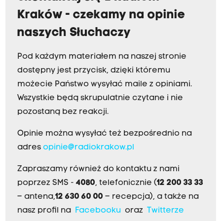
Kraków - czekamy na opinie
naszych Słuchaczy
Pod każdym materiałem na naszej stronie
dostępny jest przycisk, dzięki któremu
możecie Państwo wysyłać maile z opiniami.
Wszystkie będą skrupulatnie czytane i nie
pozostaną bez reakcji.
Opinie można wysyłać też bezpośrednio na
adres
opinie@radiokrakow.pl
Zapraszamy również do kontaktu z nami
poprzez SMS -
4080
, telefonicznie (
12 200 33 33
– antena,
12 630 60 00
– recepcja), a także na
nasz profil na
Facebooku
oraz
Twitterze