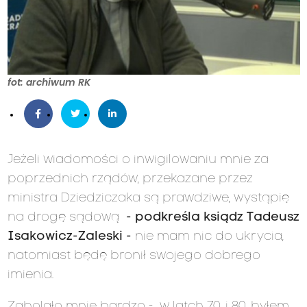
fot: archiwum RK
Jeżeli wiadomości o inwigilowaniu mnie za
poprzednich rządów, przekazane przez
ministra Dziedziczaka są prawdziwe, wystąpię
na drogę sądową
- podkreśla ksiądz Tadeusz
Isakowicz-Zaleski -
nie mam nic do ukrycia,
natomiast będę bronił swojego dobrego
imienia.
Zabolało mnie bardzo - w latch 70. i 80. byłem