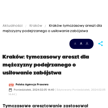
Aktualności
Kraków
Kraków: tymczasowy areszt dla
mężczyzny podejrzanego o usiłowanie zabójstwa
share
A
A
A
Kraków: tymczasowy areszt dla
mężczyzny podejrzanego o
usiłowanie zabójstwa
Polska Agencja Prasowa
date_range
Poniedziałek, 2024.02.05 14:40
( Edytowany Poniedziałek, 2024.02.05
14:44 )
Tymczasowe aresztowanie zastosował