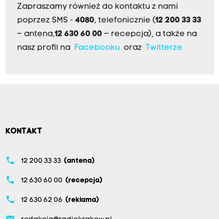
Zapraszamy również do kontaktu z nami
poprzez SMS -
4080
, telefonicznie (
12 200 33 33
– antena,
12 630 60 00
– recepcja), a także na
nasz profil na
Facebooku
oraz
Twitterze
KONTAKT
phone
12 200 33 33
(antena)
phone
12 630 60 00
(recepcja)
phone
12 630 62 06
(reklama)