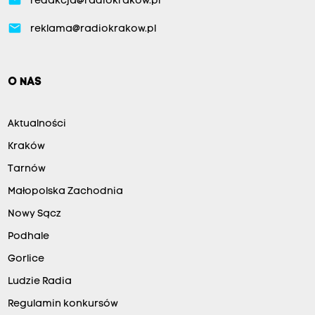
email
redakcja@radiokrakow.pl
email
reklama@radiokrakow.pl
O NAS
Aktualności
Kraków
Tarnów
Małopolska Zachodnia
Nowy Sącz
Podhale
Gorlice
Ludzie Radia
Regulamin konkursów