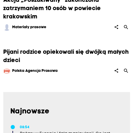
Akcja „Poszukiwany” zakończona
zatrzymaniem 10 osób w powiecie
krakowskim
search
share
Materiały prasowe
Pijani rodzice opiekowali się dwójką małych
dzieci
search
share
Polska Agencja Prasowa
Najnowsze
08:54