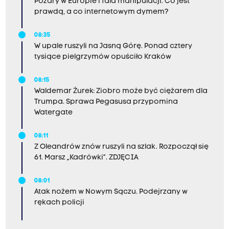
Pożary w Europie i fala manipulacji. Co jest
prawdą, a co internetowym dymem?
08:35
W upale ruszyli na Jasną Górę. Ponad cztery
tysiące pielgrzymów opuściło Kraków
08:15
Waldemar Żurek: Ziobro może być ciężarem dla
Trumpa. Sprawa Pegasusa przypomina
Watergate
08:11
Z Oleandrów znów ruszyli na szlak. Rozpoczął się
61. Marsz „Kadrówki”. ZDJĘCIA
08:01
Atak nożem w Nowym Sączu. Podejrzany w
rękach policji