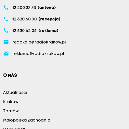
phone
12 200 33 33
(antena)
phone
12 630 60 00
(recepcja)
phone
12 630 62 06
(reklama)
email
redakcja@radiokrakow.pl
email
reklama@radiokrakow.pl
O NAS
Aktualności
Kraków
Tarnów
Małopolska Zachodnia