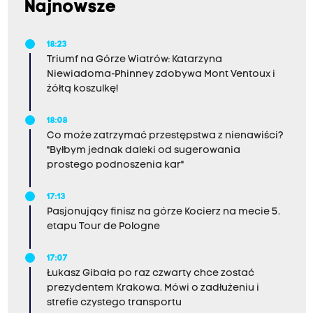
Najnowsze
18:23
Triumf na Górze Wiatrów: Katarzyna
Niewiadoma-Phinney zdobywa Mont Ventoux i
żółtą koszulkę!
18:08
Co może zatrzymać przestępstwa z nienawiści?
"Byłbym jednak daleki od sugerowania
prostego podnoszenia kar"
17:13
Pasjonujący finisz na górze Kocierz na mecie 5.
etapu Tour de Pologne
17:07
Łukasz Gibała po raz czwarty chce zostać
prezydentem Krakowa. Mówi o zadłużeniu i
strefie czystego transportu