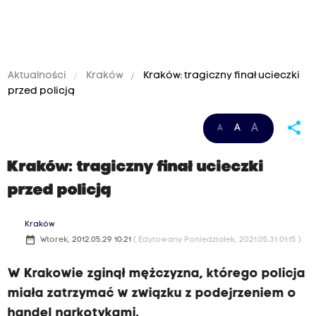
Aktualności
Kraków
Kraków: tragiczny finał ucieczki
przed policją
share
A
A
A
Kraków: tragiczny finał ucieczki
przed policją
Kraków
date_range
Wtorek, 2012.05.29 10:21
( Edytowany Poniedziałek, 2021.05.31 01:15 )
W Krakowie zginął mężczyzna, którego policja
miała zatrzymać w związku z podejrzeniem o
handel narkotykami.