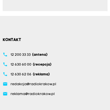
KONTAKT
phone
12 200 33 33
(antena)
phone
12 630 60 00
(recepcja)
phone
12 630 62 06
(reklama)
email
redakcja@radiokrakow.pl
email
reklama@radiokrakow.pl