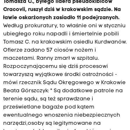
Tomasza C., byłego lidera pseudokibiców
Cracovii, ruszył dziś w krakowskim sądzie. Na
ławie oskarżonych zasiadło 11 podejrzanych.
Według prokuratury, to właśnie oni w styczniu
ubiegłego roku napadli i śmiertelnie pobili
Tomasz C. na krakowskim osiedlu Kurdwanów.
Ofierze zadano 57 ciosów nożem i
maczetami. Ranny zmarł w szpitalu.
Rozpoczynającemu się dziś procesowi
towarzyszą wyjątkowe środki ostrożności -
mówi rzecznik Sądu Okręgowego w Krakowie
Beata Górszczyk: " Są dodatkowe patrole na
terenie sądu, są też sprawdzane i
prześwietlane bagaże pod kątem
ewentualnego wnoszenia niebezpiecznych
narzędzi,osoby są legitymowane na