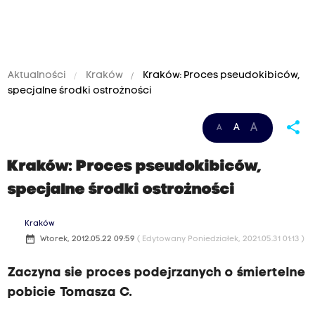
Aktualności
Kraków
Kraków: Proces pseudokibiców,
specjalne środki ostrożności
share
A
A
A
Kraków: Proces pseudokibiców,
specjalne środki ostrożności
Kraków
date_range
Wtorek, 2012.05.22 09:59
( Edytowany Poniedziałek, 2021.05.31 01:13 )
Zaczyna sie proces podejrzanych o śmiertelne
pobicie Tomasza C.