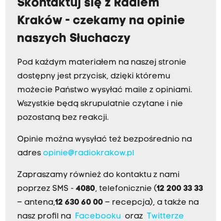
Skontaktuj się z Radiem
Kraków - czekamy na opinie
naszych Słuchaczy
Pod każdym materiałem na naszej stronie
dostępny jest przycisk, dzięki któremu
możecie Państwo wysyłać maile z opiniami.
Wszystkie będą skrupulatnie czytane i nie
pozostaną bez reakcji.
Opinie można wysyłać też bezpośrednio na
adres
opinie@radiokrakow.pl
Zapraszamy również do kontaktu z nami
poprzez SMS -
4080
, telefonicznie (
12 200 33 33
– antena,
12 630 60 00
– recepcja), a także na
nasz profil na
Facebooku
oraz
Twitterze