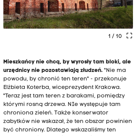
-
crop_free
1
/ 10
Mieszkańcy nie chcą, by wyrosły tam bloki, ale
urzędnicy nie pozostawiają złudzeń.
"Nie ma
powodu, by chronić ten teren" - przekonuje
Elżbieta Koterba, wiceprezydent Krakowa.
"Teraz jest tam teren z barakami, pomiędzy
którymi rosną drzewa. NIe występuje tam
chroniona zieleń. Także konserwator
zabytków nie wskazał, że ten obszar powinien
być chroniony. Dlatego wskazaliśmy ten