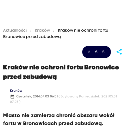
Aktualności
Kraków
Kraków nie ochroni fortu
Bronowice przed zabudową
share
A
A
A
Kraków nie ochroni fortu Bronowice
przed zabudową
Kraków
date_range
Czwartek, 2014.04.03 06:51
( Edytowany Poniedziałek, 2021.05.31
07:25 )
Miasto nie zamierza chronić obszaru wokół
fortu w Bronowicach przed zabudową.