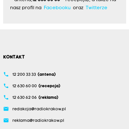
nasz profil na
Facebooku
oraz
Twitterze
KONTAKT
phone
12 200 33 33
(antena)
phone
12 630 60 00
(recepcja)
phone
12 630 62 06
(reklama)
email
redakcja@radiokrakow.pl
email
reklama@radiokrakow.pl