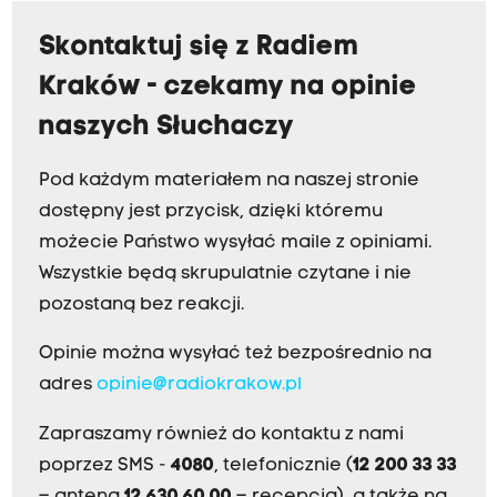
Skontaktuj się z Radiem
Kraków - czekamy na opinie
naszych Słuchaczy
Pod każdym materiałem na naszej stronie
dostępny jest przycisk, dzięki któremu
możecie Państwo wysyłać maile z opiniami.
Wszystkie będą skrupulatnie czytane i nie
pozostaną bez reakcji.
Opinie można wysyłać też bezpośrednio na
adres
opinie@radiokrakow.pl
Zapraszamy również do kontaktu z nami
poprzez SMS -
4080
, telefonicznie (
12 200 33 33
– antena,
12 630 60 00
– recepcja), a także na