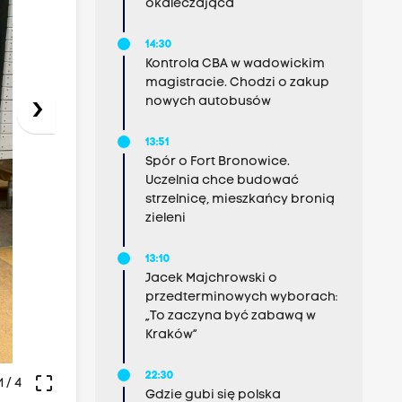
okaleczająca
14:30
Kontrola CBA w wadowickim
magistracie. Chodzi o zakup
nowych autobusów
›
13:51
Spór o Fort Bronowice.
Uczelnia chce budować
strzelnicę, mieszkańcy bronią
zieleni
13:10
Jacek Majchrowski o
przedterminowych wyborach:
„To zaczyna być zabawą w
Kraków”
22:30
crop_free
1
/ 4
Gdzie gubi się polska