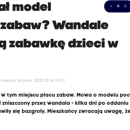
ał model
A
A
A
u zabaw? Wandale
ną zabawkę dzieci w
ytowany Wtorek, 2025.12.16 19:11 )
 w tym miejscu placu zabaw. Mowa o modelu poc
 zniszczony przez wandala - kilka dni po oddaniu
ły się bazgroły. Mieszkańcy zwracają uwagę, że