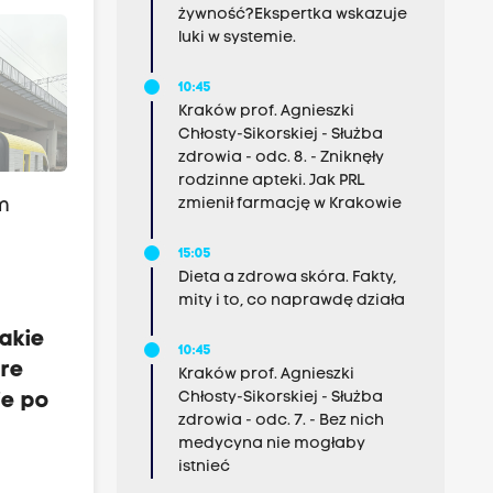
żywność?Ekspertka wskazuje
luki w systemie.
10:45
Kraków prof. Agnieszki
Chłosty-Sikorskiej - Służba
zdrowia - odc. 8. - Zniknęły
rodzinne apteki. Jak PRL
zmienił farmację w Krakowie
m
15:05
Dieta a zdrowa skóra. Fakty,
mity i to, co naprawdę działa
takie
10:45
óre
Kraków prof. Agnieszki
Chłosty-Sikorskiej - Służba
ie po
zdrowia - odc. 7. - Bez nich
medycyna nie mogłaby
istnieć