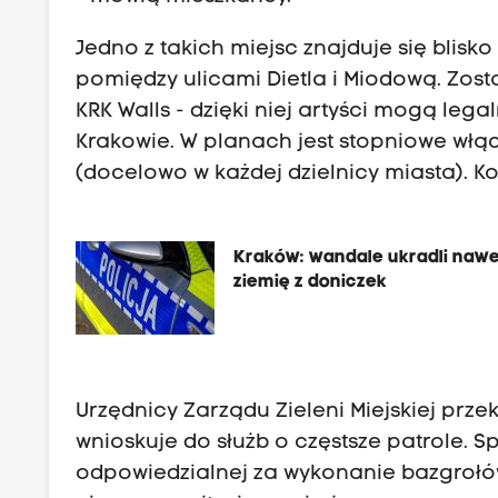
Jedno z takich miejsc znajduje się blis
pomiędzy ulicami Dietla i Miodową. Zo
KRK Walls - dzięki niej artyści mogą lega
Krakowie. W planach jest stopniowe włą
(docelowo w każdej dzielnicy miasta). 
Kraków: wandale ukradli naw
ziemię z doniczek
Urzędnicy Zarządu Zieleni Miejskiej prze
wnioskuje do służb o częstsze patrole. S
odpowiedzialnej za wykonanie bazgroł