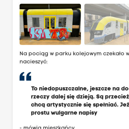
Na pociąg w parku kolejowym czekało wi
nacieszyć:
To niedopuszczalne, jeszcze na dod
rzeczy dalej się dzieją. Są przeci
chcą artystycznie się spełniać. Jeż
prostu wulgarne napisy
- mówią mieszkańcy.