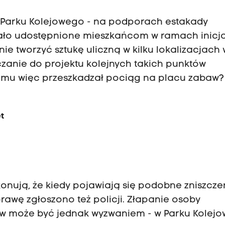
ko Parku Kolejowego - na podporach estakady
stało udostępnione mieszkańcom w ramach inicj
lnie tworzyć sztukę uliczną w kilku lokalizacjach 
czanie do projektu kolejnych takich punktów
Komu więc przeszkadzał pociąg na placu zabaw?
et
konują, że kiedy pojawiają się podobne zniszcze
prawę zgłoszono też policji. Złapanie osoby
ów może być jednak wyzwaniem - w Parku Kolej