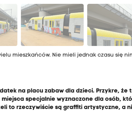
elu mieszkańców. Nie mieli jednak czasu się ni
atek na placu zabaw dla dzieci. Przykre, że 
eż miejsca specjalnie wyznaczone dla osób, kt
eli to rzeczywiście są graffiti artystyczne, a n