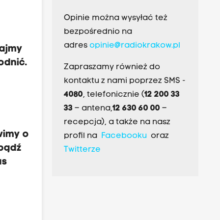
Opinie można wysyłać też
bezpośrednio na
adres
opinie@radiokrakow.pl
tajmy
odnić.
Zapraszamy również do
kontaktu z nami poprzez SMS -
4080
, telefonicznie (
12 200 33
33
– antena,
12 630 60 00
–
recepcja), a także na nasz
wimy o
profil na
Facebooku
oraz
 bądź
Twitterze
as