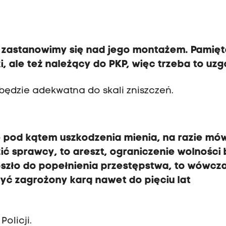
to zastanowimy się nad jego montażem. Pamię
ki, ale też należący do PKP, więc trzeba to uzg
 będzie adekwatna do skali zniszczeń.
pod kątem uszkodzenia mienia, na razie mó
ić sprawcy, to areszt, ograniczenie wolności
oszło do popełnienia przestępstwa, to wówcz
yć zagrożony karą nawet do pięciu lat
olicji.