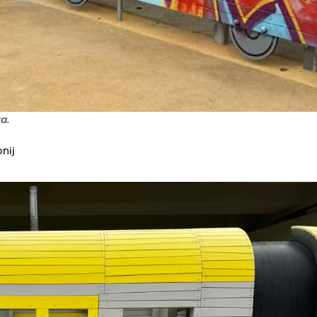
a.
nij