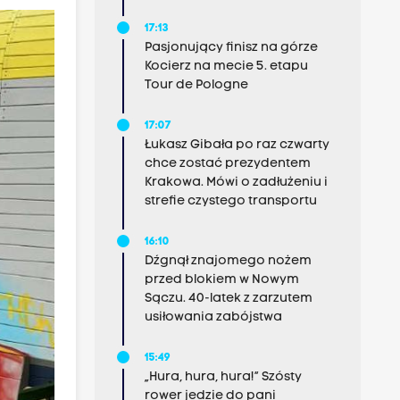
17:13
Pasjonujący finisz na górze
Kocierz na mecie 5. etapu
Tour de Pologne
17:07
Łukasz Gibała po raz czwarty
chce zostać prezydentem
Krakowa. Mówi o zadłużeniu i
strefie czystego transportu
16:10
Dźgnął znajomego nożem
przed blokiem w Nowym
Sączu. 40-latek z zarzutem
usiłowania zabójstwa
15:49
„Hura, hura, hura!” Szósty
rower jedzie do pani