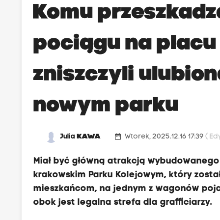
Komu przeszkadz
pociągu na plac
zniszczyli ulubio
nowym parku
date_range
Julia
KAWA
Wtorek, 2025.12.16 17:39
( Ed
Miał być główną atrakcją wybudowanego
krakowskim Parku Kolejowym, który został
mieszkańcom, na jednym z wagonów pojawi
obok jest legalna strefa dla grafficiarzy.