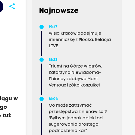
share
Najnowsze
19:47
Wisła Kraków podejmuje
imienniczkę z Płocka. Relacja
LIVE
18:23
Triumf na Górze Wiatrów:
Katarzyna Niewiadoma-
Phinney zdobywa Mont
Ventoux i żółtą koszulkę!
iągu w
18:08
Co może zatrzymać
 go
przestępstwa z nienawiści?
 tuż
"Byłbym jednak daleki od
sugerowania prostego
podnoszenia kar"