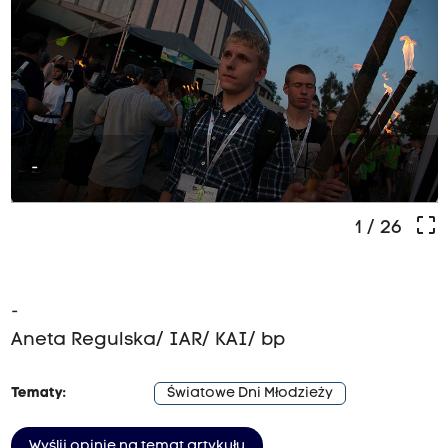
-
crop_free
1
/ 26
-
Aneta Regulska/ IAR/ KAI/ bp
Tematy:
Światowe Dni Młodzieży
Wyślij opinię na temat artykułu