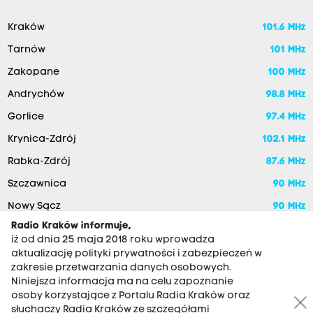
Kraków
101.6 MHz
Tarnów
101 MHz
Zakopane
100 MHz
Andrychów
98.8 MHz
Gorlice
97.4 MHz
Krynica-Zdrój
102.1 MHz
Rabka-Zdrój
87.6 MHz
Szczawnica
90 MHz
Nowy Sącz
90 MHz
Radio Kraków informuje,
iż od dnia 25 maja 2018 roku wprowadza
aktualizację polityki prywatności i zabezpieczeń w
zakresie przetwarzania danych osobowych.
Niniejsza informacja ma na celu zapoznanie
osoby korzystające z Portalu Radia Kraków oraz
słuchaczy Radia Kraków ze szczegółami