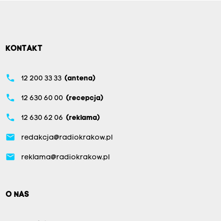
KONTAKT
phone
12 200 33 33
(antena)
phone
12 630 60 00
(recepcja)
phone
12 630 62 06
(reklama)
email
redakcja@radiokrakow.pl
email
reklama@radiokrakow.pl
O NAS