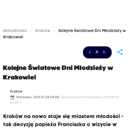
Aktualności
Kraków
Kolejne Światowe Dni Młodzieży w
Krakowie!
share
A
A
A
Kolejne Światowe Dni Młodzieży w
Krakowie!
Kraków
date_range
Niedziela, 2013.07.28 04:08
( Edytowany Poniedziałek, 2021.05.31
06:05 )
Kraków na nowo staje się miastem młodości -
tak decyzję papieża Franciszka o wizycie w