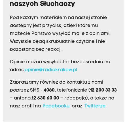
naszych Słuchaczy
Pod każdym materiałem na naszej stronie
dostępny jest przycisk, dzięki któremu
możecie Państwo wysyłać maile z opiniami.
Wszystkie będą skrupulatnie czytane i nie
pozostaną bez reakcji.
Opinie można wysyłać też bezpośrednio na
adres
opinie@radiokrakow.pl
Zapraszamy również do kontaktu z nami
poprzez SMS -
4080
, telefonicznie (
12 200 33 33
– antena,
12 630 60 00
– recepcja), a także na
nasz profil na
Facebooku
oraz
Twitterze