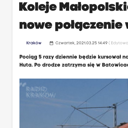
Koleje Małopolsk
nowe połączenie
date_range
Kraków
Czwartek, 2021.03.25 14:49
( Edytowa
Pociąg 5 razy dziennie będzie kursował 
Huta. Po drodze zatrzyma się w Batowicac