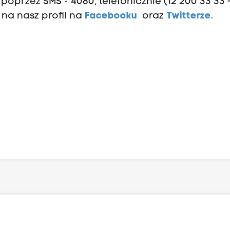
oprzez SMS - 4080, telefonicznie (12 200 33 33 
 na nasz profil na
Facebooku
oraz
Twitterze
.