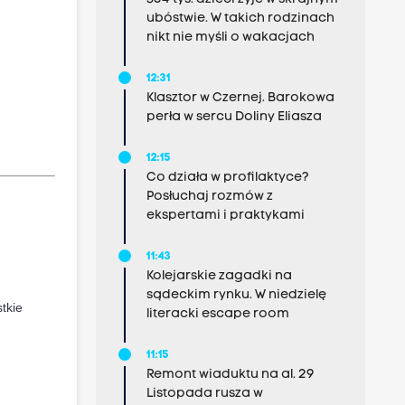
ubóstwie. W takich rodzinach
nikt nie myśli o wakacjach
12:31
Klasztor w Czernej. Barokowa
perła w sercu Doliny Eliasza
12:15
Co działa w profilaktyce?
Posłuchaj rozmów z
ekspertami i praktykami
11:43
Kolejarskie zagadki na
sądeckim rynku. W niedzielę
tkie
literacki escape room
11:15
Remont wiaduktu na al. 29
Listopada rusza w