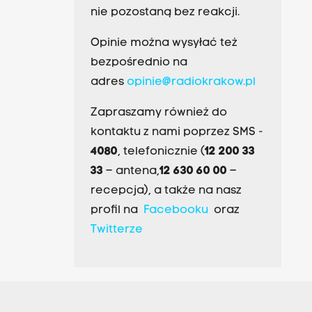
nie pozostaną bez reakcji.
Opinie można wysyłać też
bezpośrednio na
adres
opinie@radiokrakow.pl
Zapraszamy również do
kontaktu z nami poprzez SMS -
4080
, telefonicznie (
12 200 33
33
– antena,
12 630 60 00
–
recepcja), a także na nasz
profil na
Facebooku
oraz
Twitterze