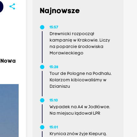
share
Najnowsze
15:57
Drewnicki rozpoczął
kampanię w Krakowie. Liczy
na poparcie środowiska
Morawieckiego
w Nowa
15:28
Tour de Pologne na Podhalu.
Kolarzom kibicowaliśmy w
Dzianiszu
15:10
Wypadek na A4 w Jodłówce.
Na miejscu lądował LPR
15:01
Krynica znów żyje Kiepurą.