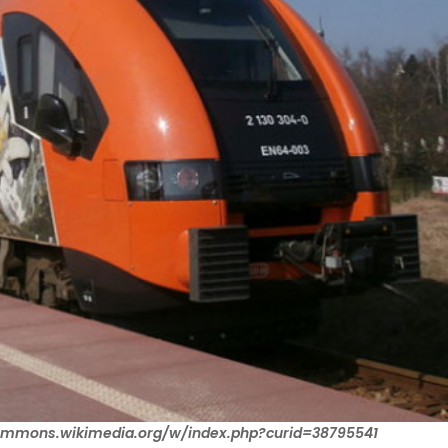
/commons.wikimedia.org/w/index.php?curid=38795541