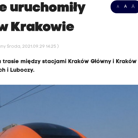
ie uruchomiły
A
A
A
 w Krakowie
ny Środa, 2021.09.29 14:25 )
na trasie między stacjami Kraków Główny i Krakó
h i Luboczy.