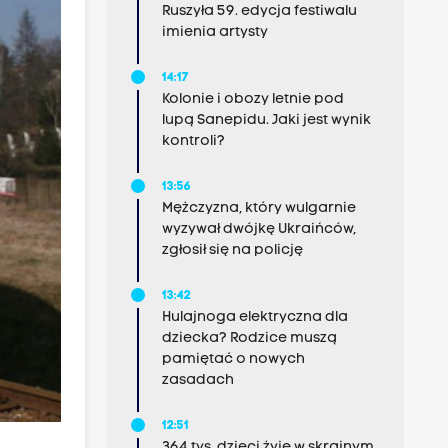
Ruszyła 59. edycja festiwalu
imienia artysty
14:17
Kolonie i obozy letnie pod
lupą Sanepidu. Jaki jest wynik
kontroli?
13:56
Mężczyzna, który wulgarnie
wyzywał dwójkę Ukraińców,
zgłosił się na policję
13:42
Hulajnoga elektryczna dla
dziecka? Rodzice muszą
pamiętać o nowych
zasadach
12:51
364 tys. dzieci żyje w skrajnym