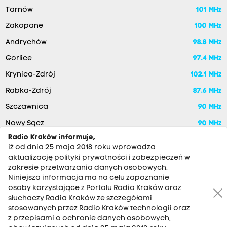
Tarnów
101 MHz
Zakopane
100 MHz
Andrychów
98.8 MHz
Gorlice
97.4 MHz
Krynica-Zdrój
102.1 MHz
Rabka-Zdrój
87.6 MHz
Szczawnica
90 MHz
Nowy Sącz
90 MHz
Radio Kraków informuje,
iż od dnia 25 maja 2018 roku wprowadza
aktualizację polityki prywatności i zabezpieczeń w
zakresie przetwarzania danych osobowych.
Niniejsza informacja ma na celu zapoznanie
osoby korzystające z Portalu Radia Kraków oraz
słuchaczy Radia Kraków ze szczegółami
stosowanych przez Radio Kraków technologii oraz
RADIO KRAKÓW SA. Aleja Juliusza Słowackiego 22, 30-007
z przepisami o ochronie danych osobowych,