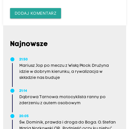
DODAJ KOMENTARZ
Najnowsze
21:50
Mariusz Jop po meczu z Wisłą Płock: Drużyna
idzie w dobrym kierunku, a rywalizacja w
składzie nas buduje
21:14
Dąbrowa Tarnowa: motocyklista ranny po
zderzeniu z autem osobowym
20:05
Św. Dominik, prawda i droga do Boga. O. Stefan
Maria Norkowski OP: „Podnieść oczy ku niebu”