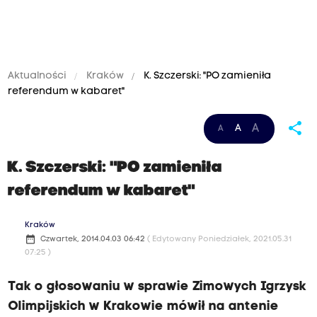
Aktualności
Kraków
K. Szczerski: "PO zamieniła
referendum w kabaret"
share
A
A
A
K. Szczerski: "PO zamieniła
referendum w kabaret"
Kraków
date_range
Czwartek, 2014.04.03 06:42
( Edytowany Poniedziałek, 2021.05.31
07:25 )
Tak o głosowaniu w sprawie Zimowych Igrzysk
Olimpijskich w Krakowie mówił na antenie