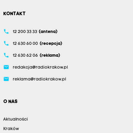
KONTAKT
phone
12 200 33 33
(antena)
phone
12 630 60 00
(recepcja)
phone
12 630 62 06
(reklama)
email
redakcja@radiokrakow.pl
email
reklama@radiokrakow.pl
O NAS
Aktualności
Kraków