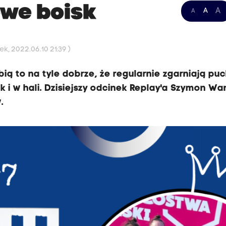
lowe boisk
A
A
A
k, 2022.06.10 21:39 )
ią to na tyle dobrze, że regularnie zgarniają puc
 i w hali. Dzisiejszy odcinek Replay'a Szymon Wa
.