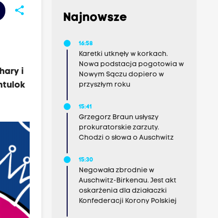
share
Najnowsze
16:58
Karetki utknęły w korkach.
Nowa podstacja pogotowia w
hary i
Nowym Sączu dopiero w
ntulok
przyszłym roku
15:41
Grzegorz Braun usłyszy
prokuratorskie zarzuty.
Chodzi o słowa o Auschwitz
15:30
Negowała zbrodnie w
Auschwitz-Birkenau. Jest akt
oskarżenia dla działaczki
Konfederacji Korony Polskiej