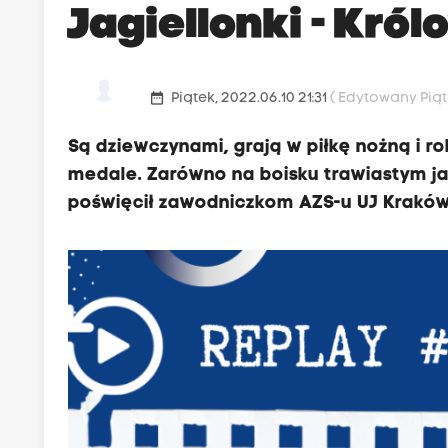
Jagiellonki - Kró
date_range
Piątek, 2022.06.10 21:31
( Edytowany Piąte
Są dziewczynami, grają w piłkę nożną i rob
medale. Zarówno na boisku trawiastym jak
poświęcił zawodniczkom AZS-u UJ Kraków