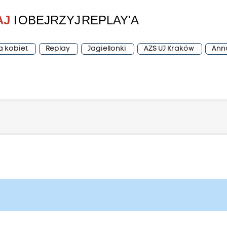
AJ
I OBEJRZYJ REPLAY'A
a kobiet
Replay
Jagiellonki
AZS UJ Kraków
Ann