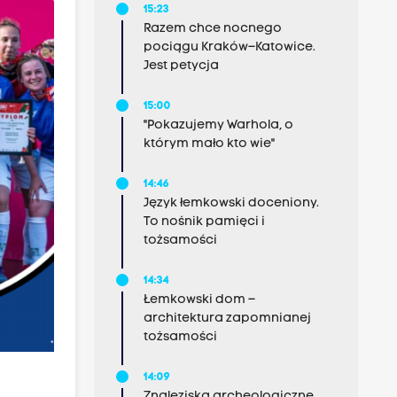
15:23
Razem chce nocnego
pociągu Kraków–Katowice.
Jest petycja
15:00
"Pokazujemy Warhola, o
którym mało kto wie"
14:46
Język łemkowski doceniony.
To nośnik pamięci i
tożsamości
14:34
Łemkowski dom –
architektura zapomnianej
tożsamości
14:09
Znaleziska archeologiczne