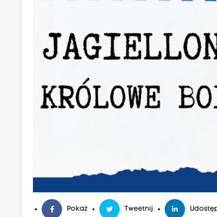
Pokaż
Tweetnij
Udostęp