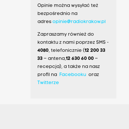
Opinie można wysyłać też
bezpośrednio na
adres
opinie@radiokrakow.pl
Zapraszamy również do
kontaktu z nami poprzez SMS -
4080
, telefonicznie (
12 200 33
33
– antena,
12 630 60 00
–
recepcja), a także na nasz
profil na
Facebooku
oraz
Twitterze