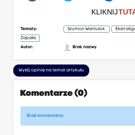
KLIKNIJ
TUT
Tematy:
Szymon Wantulok
Ekstralig
Zapała
Autor:
Brak nazwy
Wyślij opinię na temat artykułu
Komentarze (0)
Brak komentarzy