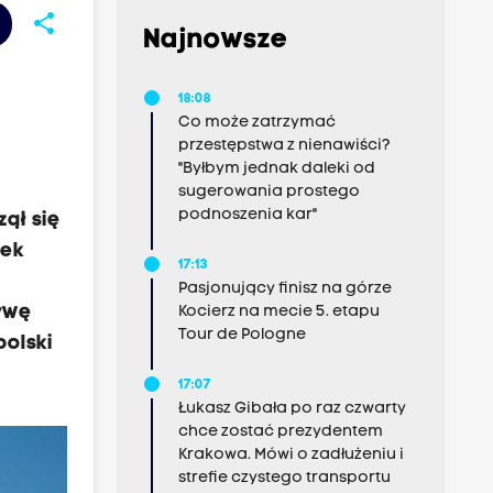
share
Najnowsze
18:08
Co może zatrzymać
przestępstwa z nienawiści?
"Byłbym jednak daleki od
sugerowania prostego
podnoszenia kar"
ął się
cek
17:13
Pasjonujący finisz na górze
tywę
Kocierz na mecie 5. etapu
Tour de Pologne
polski
17:07
Łukasz Gibała po raz czwarty
chce zostać prezydentem
Krakowa. Mówi o zadłużeniu i
strefie czystego transportu