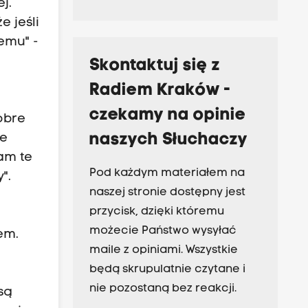
j.
e jeśli
emu" -
Skontaktuj się z
Radiem Kraków -
czekamy na opinie
obre
naszych Słuchaczy
że
am te
Pod każdym materiałem na
".
naszej stronie dostępny jest
przycisk, dzięki któremu
możecie Państwo wysyłać
em.
maile z opiniami. Wszystkie
będą skrupulatnie czytane i
nie pozostaną bez reakcji.
są