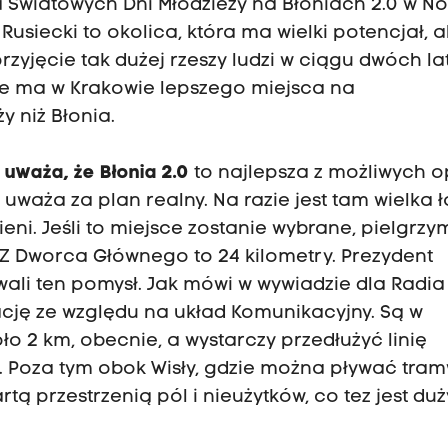
 Światowych Dni Młodzieży na Błoniach 2.0 w N
usiecki to okolica, która ma wielki potencjał, a
zyjęcie tak dużej rzeszy ludzi w ciągu dwóch lat
ie ma w Krakowie lepszego miejsca na
 niż Błonia.
uważa, że Błonia 2.0
to najlepsza z możliwych op
waża za plan realny. Na razie jest tam wielka ł
eni. Jeśli to miejsce zostanie wybrane, pielgrzy
Z Dworca Głównego to 24 kilometry. Prezydent
wali ten pomysł. Jak mówi w wywiadzie dla Radia
zację ze względu na układ Komunikacyjny. Są w
oło 2 km, obecnie, a wystarczy przedłużyć linię
. Poza tym obok Wisły, gdzie można pływać tra
tą przestrzenią pól i nieużytków, co tez jest du