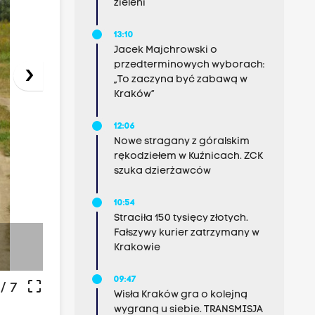
zieleni
13:10
Jacek Majchrowski o
przedterminowych wyborach:
›
„To zaczyna być zabawą w
Kraków”
12:06
Nowe stragany z góralskim
rękodziełem w Kuźnicach. ZCK
szuka dzierżawców
10:54
Straciła 150 tysięcy złotych.
Fałszywy kurier zatrzymany w
-
Krakowie
09:47
crop_free
/ 7
Wisła Kraków gra o kolejną
wygraną u siebie. TRANSMISJA