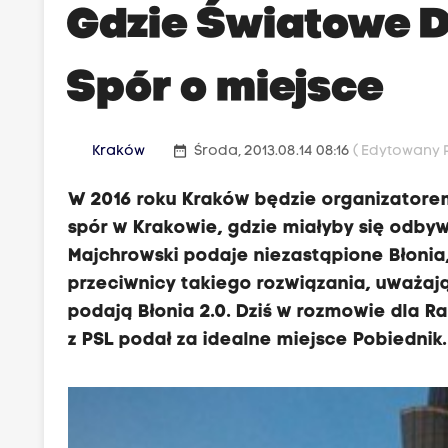
Gdzie Światowe D
Spór o miejsce
date_range
Kraków
Środa, 2013.08.14 08:16
( Edytowany P
W 2016 roku Kraków będzie organizatorem
spór w Krakowie, gdzie miałyby się odbyw
Majchrowski podaje niezastąpione Błonia, 
przeciwnicy takiego rozwiązania, uważając
podają Błonia 2.0. Dziś w rozmowie dla 
z PSL podał za idealne miejsce Pobiednik.