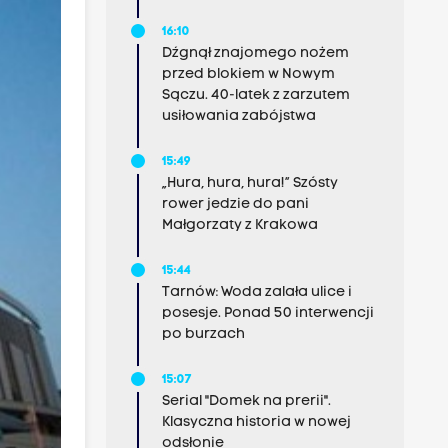
16:10
Dźgnął znajomego nożem
przed blokiem w Nowym
Sączu. 40-latek z zarzutem
usiłowania zabójstwa
15:49
„Hura, hura, hura!” Szósty
rower jedzie do pani
Małgorzaty z Krakowa
15:44
Tarnów: Woda zalała ulice i
posesje. Ponad 50 interwencji
po burzach
15:07
Serial "Domek na prerii".
Klasyczna historia w nowej
odsłonie