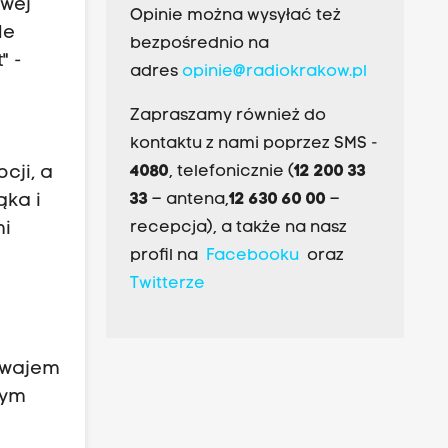
owej
Opinie można wysyłać też
le
bezpośrednio na
" -
adres
opinie@radiokrakow.pl
Zapraszamy również do
kontaktu z nami poprzez SMS -
4080
, telefonicznie (
12 200 33
cji, a
33
– antena,
12 630 60 00
–
ąka i
recepcja), a także na nasz
mi
profil na
Facebooku
oraz
Twitterze
mwajem
żym