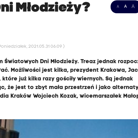
ni Młodzieży?
A
A
A
oniedziałek, 2021.05.31 06:09 )
 Światowych Dni Młodzieży. Treaz jednak rozpocz
ać. Możliwości jest kilka, prezydent Krakowa, Ja
które już kilka razy gościły wiernych. Są jednak
, że jest to zbyt mała przestrzeń i jako alterna
Radia Kraków Wojciech Kozak, wicemarszałek Mało