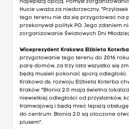
najlepszą opcją. Pomysł zorganizowania
Hucie uważa za niedorzeczny. "Przylasek R
tego terenu nie da się przygotować na pr
przekonywał polityk PO. Jego zdaniem n
zorganizowanie Światowych Dni Młodzieży
Wiceprezydent Krakowa Elżbieta Koterba 
przygotowanie tego terenu do 2016 roku u
parę domów, za trzy lata wszystko się zmi
będą musieli pokonać sporą odległość. 
Krakowa ds. rozwoju Elżbieta Koterba ch
Kraków: "Błonia 2.0 maja świetna lokali
niewielkiej odległości od przystanków, k
tramwajową i będą mieć lepszą obsługę
do centrum. Błonia 2.0 są otoczone otwar
plusem".