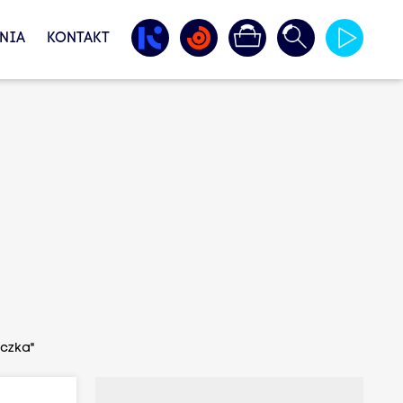
NIA
KONTAKT
yczka"