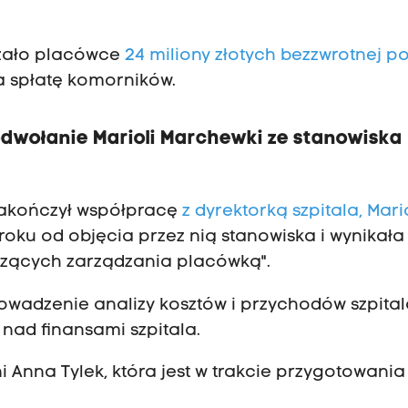
azało placówce
24 miliony złotych bezzwrotnej 
a spłatę komorników.
odwołanie Marioli Marchewki ze stanowiska
 zakończył współpracę
z dyrektorką szpitala, Mari
oku od objęcia przez nią stanowiska i wynikała
zących zarządzania placówką".
wadzenie analizy kosztów i przychodów szpita
nad finansami szpitala.
ni Anna Tylek, która jest w trakcie przygotowania