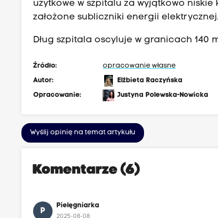
użytkowe w szpitalu za wyjątkowo niskie k
założone subliczniki energii elektrycznej
Dług szpitala oscyluje w granicach 140 
Źródło:
opracowanie własne
Autor:
Elżbieta Raczyńska
Opracowanie:
Justyna Polewska-Nowicka
Wyślij opinię na temat artykułu
Komentarze (6)
Pielęgniarka
P
2025-08-08