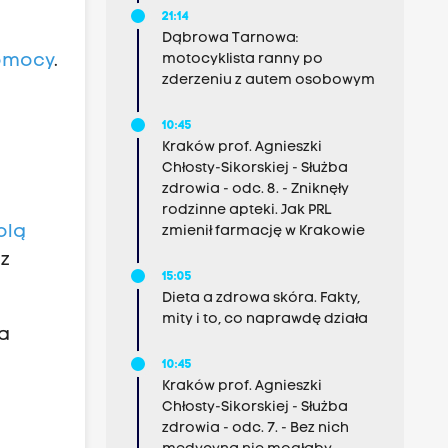
21:14
Dąbrowa Tarnowa:
motocyklista ranny po
pomocy
.
zderzeniu z autem osobowym
10:45
Kraków prof. Agnieszki
Chłosty-Sikorskiej - Służba
zdrowia - odc. 8. - Zniknęły
rodzinne apteki. Jak PRL
olą
zmienił farmację w Krakowie
 z
15:05
Dieta a zdrowa skóra. Fakty,
mity i to, co naprawdę działa
la
10:45
Kraków prof. Agnieszki
Chłosty-Sikorskiej - Służba
zdrowia - odc. 7. - Bez nich