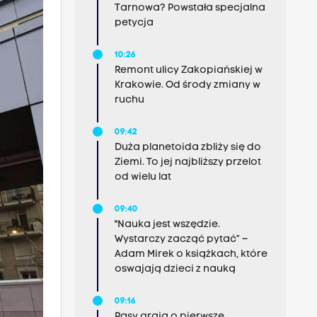
Tarnowa? Powstała specjalna
petycja
10:26
Remont ulicy Zakopiańskiej w
Krakowie. Od środy zmiany w
ruchu
09:42
Duża planetoida zbliży się do
Ziemi. To jej najbliższy przelot
od wielu lat
09:40
"Nauka jest wszędzie.
Wystarczy zacząć pytać” –
Adam Mirek o książkach, które
oswajają dzieci z nauką
09:16
Pasy grają o pierwsze