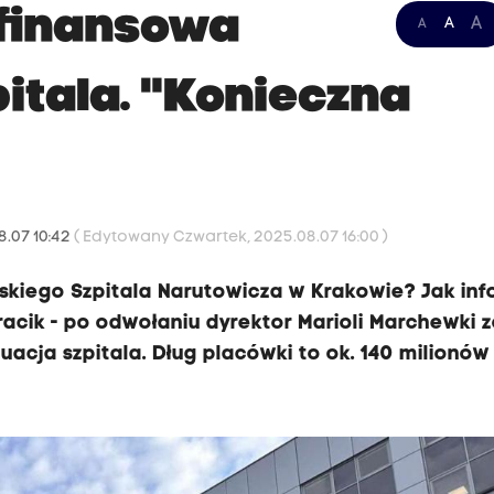
 finansowa
A
A
A
itala. "Konieczna
8.07 10:42
( Edytowany Czwartek, 2025.08.07 16:00 )
skiego Szpitala Narutowicza w Krakowie? Jak inf
acik - po odwołaniu dyrektor Marioli Marchewki z
cja szpitala. Dług placówki to ok. 140 milionów