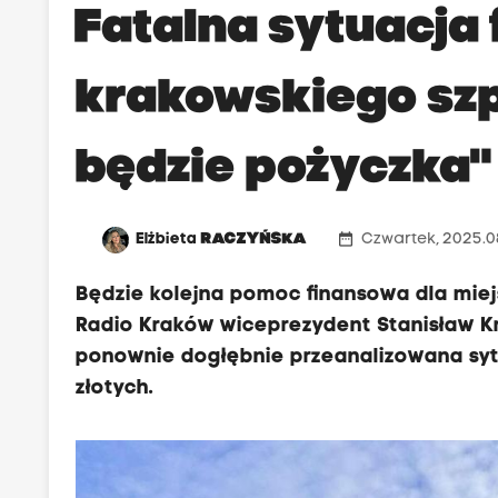
Fatalna sytuacja
krakowskiego szp
będzie pożyczka"
date_range
Elżbieta
RACZYŃSKA
Czwartek, 2025.0
Będzie kolejna pomoc finansowa dla miej
Radio Kraków wiceprezydent Stanisław Kr
ponownie dogłębnie przeanalizowana sytua
złotych.