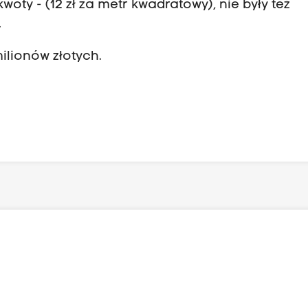
woty - (12 zł za metr kwadratowy), nie były też
.
milionów złotych.