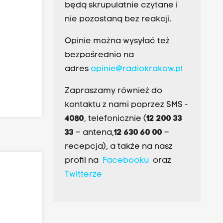
będą skrupulatnie czytane i
nie pozostaną bez reakcji.
Opinie można wysyłać też
bezpośrednio na
adres
opinie@radiokrakow.pl
Zapraszamy również do
kontaktu z nami poprzez SMS -
4080
, telefonicznie (
12 200 33
33
– antena,
12 630 60 00
–
recepcja), a także na nasz
profil na
Facebooku
oraz
Twitterze