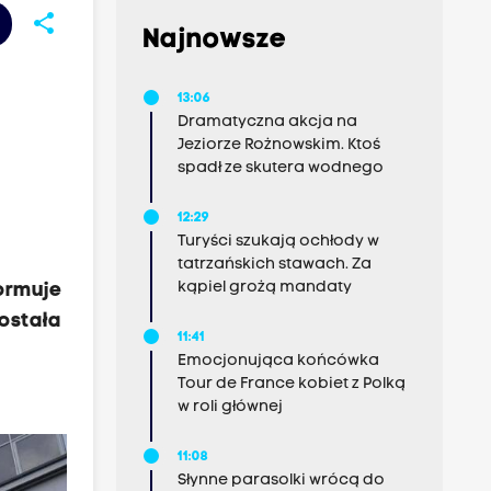
share
Najnowsze
13:06
Dramatyczna akcja na
Jeziorze Rożnowskim. Ktoś
spadł ze skutera wodnego
12:29
Turyści szukają ochłody w
tatrzańskich stawach. Za
kąpiel grożą mandaty
ormuje
ostała
11:41
Emocjonująca końcówka
Tour de France kobiet z Polką
w roli głównej
11:08
Słynne parasolki wrócą do