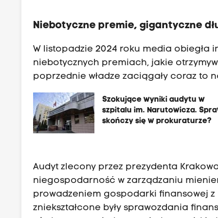
Niebotyczne premie, gigantyczne dłu
W listopadzie 2024 roku media obiegła 
niebotycznych premiach, jakie otrzymywal
poprzednie władze zaciągały coraz to n
Szokujące wyniki audytu w
szpitalu im. Narutowicza. Spr
skończy się w prokuraturze?
Audyt zlecony przez prezydenta Krakowa 
niegospodarność w zarządzaniu mieniem 
prowadzeniem gospodarki finansowej z
zniekształcone były sprawozdania finans