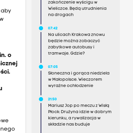
zakończenie wyścigu w
Wieliczce. Będą utrudnienia
 aby
na drogach
ów
07:42
Na ulicach Krakowa znowu
będzie można zobaczyć
zabytkowe autobusy i
tramwaje. Gdzie?
n. o
icznej
07:05
ści.
Słoneczna i gorąca niedziela
w Małopolsce. Wieczorem
wyraźne ochłodzenie
u
21:50
Mariusz Jop po meczu z Wisłą
Płock: Drużyna idzie w dobrym
kierunku, a rywalizacja w
owe
składzie nas buduje
cznego