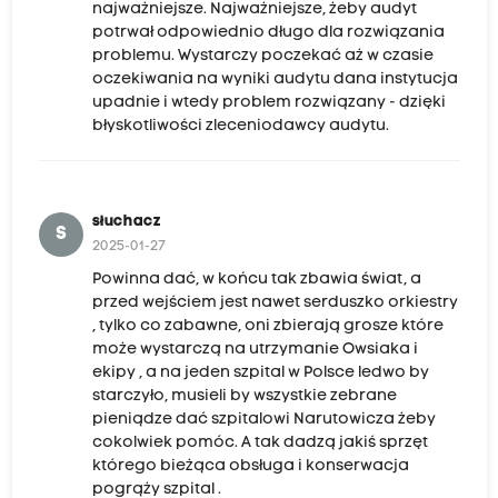
najważniejsze. Najważniejsze, żeby audyt
potrwał odpowiednio długo dla rozwiązania
problemu. Wystarczy poczekać aż w czasie
oczekiwania na wyniki audytu dana instytucja
upadnie i wtedy problem rozwiązany - dzięki
błyskotliwości zleceniodawcy audytu.
słuchacz
S
2025-01-27
Powinna dać, w końcu tak zbawia świat, a
przed wejściem jest nawet serduszko orkiestry
, tylko co zabawne, oni zbierają grosze które
może wystarczą na utrzymanie Owsiaka i
ekipy , a na jeden szpital w Polsce ledwo by
starczyło, musieli by wszystkie zebrane
pieniądze dać szpitalowi Narutowicza żeby
cokolwiek pomóc. A tak dadzą jakiś sprzęt
którego bieżąca obsługa i konserwacja
pogrąży szpital .