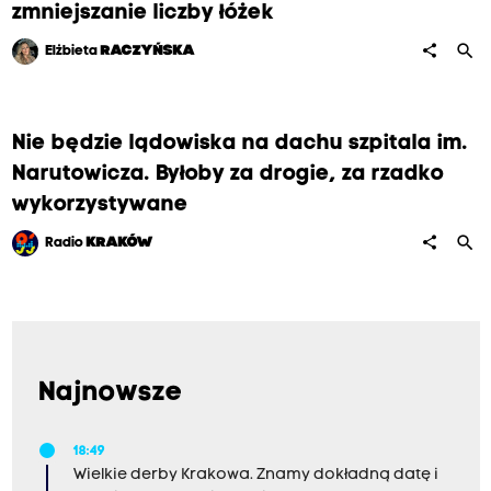
zmniejszanie liczby łóżek
search
share
Elżbieta
RACZYŃSKA
Nie będzie lądowiska na dachu szpitala im.
Narutowicza. Byłoby za drogie, za rzadko
wykorzystywane
search
share
Radio
KRAKÓW
Najnowsze
18:49
Wielkie derby Krakowa. Znamy dokładną datę i