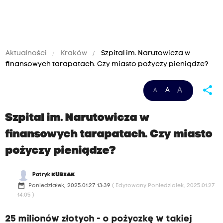
Aktualności
Kraków
Szpital im. Narutowicza w
finansowych tarapatach. Czy miasto pożyczy pieniądze?
share
A
A
A
Szpital im. Narutowicza w
finansowych tarapatach. Czy miasto
pożyczy pieniądze?
Patryk
KUBIAK
date_range
Poniedziałek, 2025.01.27 13:39
( Edytowany Poniedziałek, 2025.01.27
14:05 )
25 milionów złotych - o pożyczkę w takiej