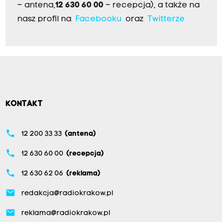
– antena,
12 630 60 00
– recepcja), a także na
nasz profil na
Facebooku
oraz
Twitterze
KONTAKT
phone
12 200 33 33
(antena)
phone
12 630 60 00
(recepcja)
phone
12 630 62 06
(reklama)
email
redakcja@radiokrakow.pl
email
reklama@radiokrakow.pl