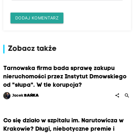
DODAJ KOMENTARZ
Zobacz także
Tarnowska firma bada sprawę zakupu
nieruchomości przez Instytut Dmowskiego
od "słupa". W tle korupcja?
search
share
Jacek
BAŃKA
Co się działo w szpitalu im. Narutowicza w
Krakowie? Długi, niebotyczne premie i