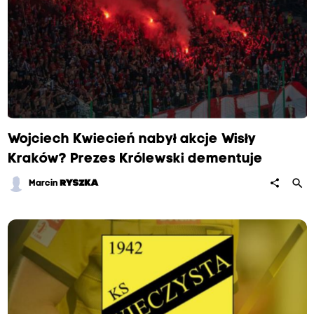
Wojciech Kwiecień nabył akcje Wisły
Kraków? Prezes Królewski dementuje
search
share
Marcin
RYSZKA