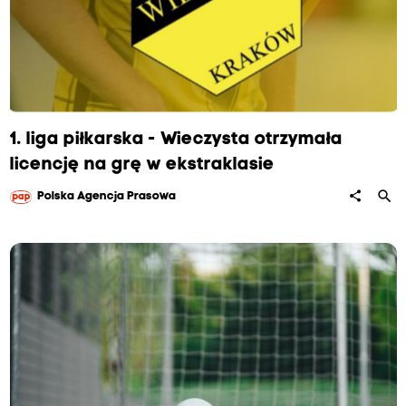
1. liga piłkarska - Wieczysta otrzymała
licencję na grę w ekstraklasie
search
share
Polska Agencja Prasowa