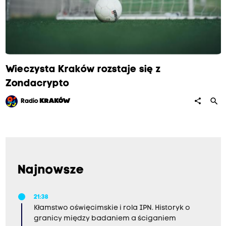
Wieczysta Kraków rozstaje się z
Zondacrypto
search
share
Radio
KRAKÓW
Najnowsze
21:38
Kłamstwo oświęcimskie i rola IPN. Historyk o
granicy między badaniem a ściganiem