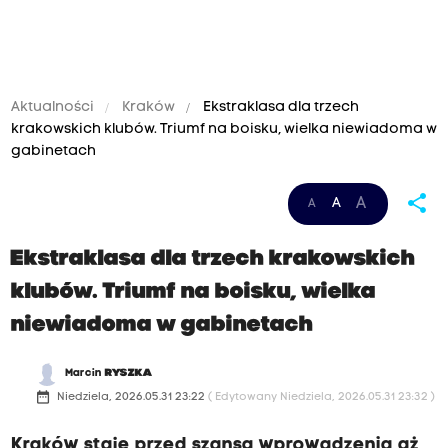
Aktualności
Kraków
Ekstraklasa dla trzech
krakowskich klubów. Triumf na boisku, wielka niewiadoma w
gabinetach
share
A
A
A
Ekstraklasa dla trzech krakowskich
klubów. Triumf na boisku, wielka
niewiadoma w gabinetach
Marcin
RYSZKA
date_range
Niedziela, 2026.05.31 23:22
( Edytowany Niedziela, 2026.05.31 23:32 )
Kraków staje przed szansą wprowadzenia aż