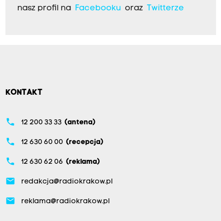
nasz profil na
Facebooku
oraz
Twitterze
KONTAKT
phone
12 200 33 33
(antena)
phone
12 630 60 00
(recepcja)
phone
12 630 62 06
(reklama)
email
redakcja@radiokrakow.pl
email
reklama@radiokrakow.pl