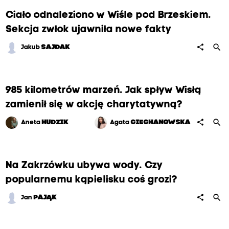
Ciało odnaleziono w Wiśle pod Brzeskiem.
Sekcja zwłok ujawniła nowe fakty
search
share
Jakub
SAJDAK
985 kilometrów marzeń. Jak spływ Wisłą
zamienił się w akcję charytatywną?
search
share
Aneta
HUDZIK
Agata
CIECHANOWSKA
Na Zakrzówku ubywa wody. Czy
popularnemu kąpielisku coś grozi?
search
share
Jan
PAJĄK