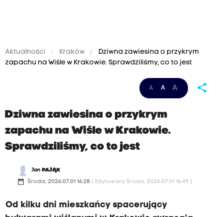
Aktualności
Kraków
Dziwna zawiesina o przykrym
zapachu na Wiśle w Krakowie. Sprawdziliśmy, co to jest
share
A
A
A
Dziwna zawiesina o przykrym
zapachu na Wiśle w Krakowie.
Sprawdziliśmy, co to jest
Jan
PAJĄK
date_range
Środa, 2026.07.01 16:28
( Edytowany Środa, 2026.07.01 16:49 )
Od kilku dni mieszkańcy spacerujący