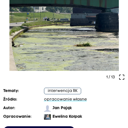
crop_free
1
/ 13
Tematy:
interwencja RK
Źródło:
opracowanie własne
Autor:
Jan Pająk
Opracowanie:
Ewelina Kołpak