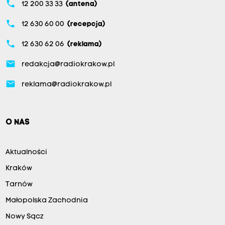
phone
12 200 33 33
(antena)
phone
12 630 60 00
(recepcja)
phone
12 630 62 06
(reklama)
email
redakcja@radiokrakow.pl
email
reklama@radiokrakow.pl
O NAS
Aktualności
Kraków
Tarnów
Małopolska Zachodnia
Nowy Sącz