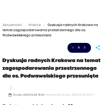
Aktualności
Kraków
Dyskusja radnych Krakowa na
temat zagospodarowania przestrzennego dla os.
Podwawelskiego przesunięta
share
A
A
A
Dyskusja radnych Krakowa na temat
zagospodarowania przestrzennego
dla os. Podwawelskiego przesunięta
date_range
Środa, 2023.03.22 15:30
( Edytowany Środa, 2023.03.22 15:57 )