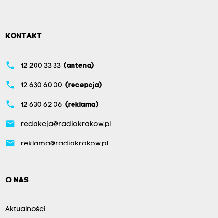
KONTAKT
phone
12 200 33 33
(antena)
phone
12 630 60 00
(recepcja)
phone
12 630 62 06
(reklama)
email
redakcja@radiokrakow.pl
email
reklama@radiokrakow.pl
O NAS
Aktualności