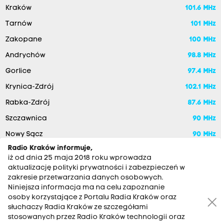
Kraków
101.6 MHz
Tarnów
101 MHz
Zakopane
100 MHz
Andrychów
98.8 MHz
Gorlice
97.4 MHz
Krynica-Zdrój
102.1 MHz
Rabka-Zdrój
87.6 MHz
Szczawnica
90 MHz
Nowy Sącz
90 MHz
Radio Kraków informuje,
iż od dnia 25 maja 2018 roku wprowadza
aktualizację polityki prywatności i zabezpieczeń w
zakresie przetwarzania danych osobowych.
Niniejsza informacja ma na celu zapoznanie
osoby korzystające z Portalu Radia Kraków oraz
słuchaczy Radia Kraków ze szczegółami
stosowanych przez Radio Kraków technologii oraz