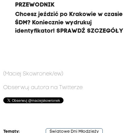
PRZEWODNIK
Chcesz jeździć po Krakowie w czasie
ŚDM? Koniecznie wydrukuj
identyfikator! SPRAWDŹ SZCZEGÓŁY
(Maciej Skowronek/ew)
Obserwuj autora na Twitterze:
Tematy:
Światowe Dni Młodzieży