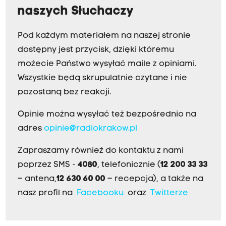
naszych Słuchaczy
Pod każdym materiałem na naszej stronie
dostępny jest przycisk, dzięki któremu
możecie Państwo wysyłać maile z opiniami.
Wszystkie będą skrupulatnie czytane i nie
pozostaną bez reakcji.
Opinie można wysyłać też bezpośrednio na
adres
opinie@radiokrakow.pl
Zapraszamy również do kontaktu z nami
poprzez SMS -
4080
, telefonicznie (
12 200 33 33
– antena,
12 630 60 00
– recepcja), a także na
nasz profil na
Facebooku
oraz
Twitterze