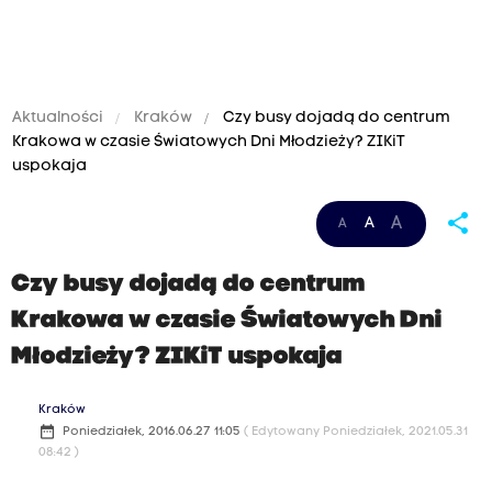
Aktualności
Kraków
Czy busy dojadą do centrum
Krakowa w czasie Światowych Dni Młodzieży? ZIKiT
uspokaja
share
A
A
A
Czy busy dojadą do centrum
Krakowa w czasie Światowych Dni
Młodzieży? ZIKiT uspokaja
Kraków
date_range
Poniedziałek, 2016.06.27 11:05
( Edytowany Poniedziałek, 2021.05.31
08:42 )