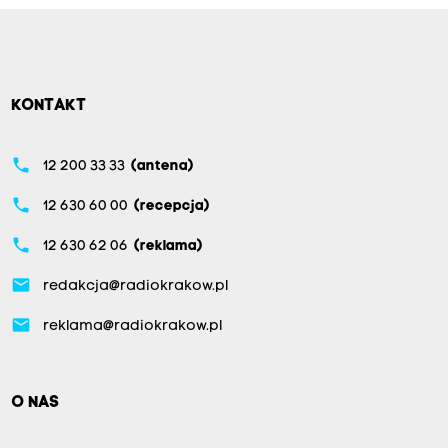
KONTAKT
phone
12 200 33 33
(antena)
phone
12 630 60 00
(recepcja)
phone
12 630 62 06
(reklama)
email
redakcja@radiokrakow.pl
email
reklama@radiokrakow.pl
O NAS