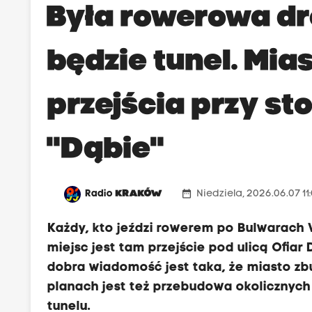
Była rowerowa dr
będzie tunel. Mia
przejścia przy s
"Dąbie"
date_range
Radio
KRAKÓW
Niedziela, 2026.06.07 11
Każdy, kto jeździ rowerem po Bulwarach 
miejsc jest tam przejście pod ulicą Ofiar Dą
dobra wiadomość jest taka, że miasto zb
planach jest też przebudowa okolicznyc
tunelu.