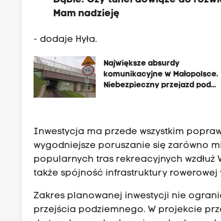
Dąbie. Czy tunel dowiąże do rozwi
Mam nadzieję
- dodaje Hyła.
Największe absurdy
komunikacyjne w Małopolsce.
Niebezpieczny przejazd pod
stopniem wodnym Dąbie
Inwestycja ma przede wszystkim poprawi
wygodniejsze poruszanie się zarówno m
popularnych tras rekreacyjnych wzdłuż Wi
także spójność infrastruktury rowerowej 
Zakres planowanej inwestycji nie ogran
przejścia podziemnego. W projekcie pr