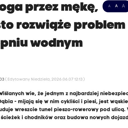
oga przez mękę,
A
A
A
sto rozwiąże problem
topniu wodnym
:03
( Edytowany Niedziela, 2026.06.07 12:13 )
Wiślanych wie, że jednym z najbardziej niebezpie
bia - mijają się w nim cykliści i piesi, jest wąskie
uduje wreszcie tunel pieszo-rowerowy pod ulicą.
h ścieżek i chodników oraz budowa nowych dojaz