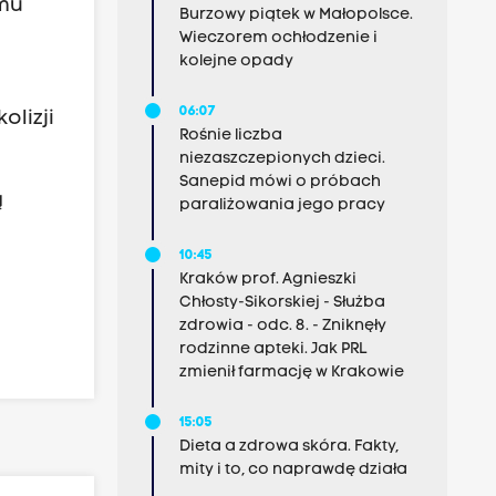
emu
Burzowy piątek w Małopolsce.
Wieczorem ochłodzenie i
kolejne opady
06:07
olizji
Rośnie liczba
niezaszczepionych dzieci.
Sanepid mówi o próbach
ą
paraliżowania jego pracy
10:45
Kraków prof. Agnieszki
Chłosty-Sikorskiej - Służba
zdrowia - odc. 8. - Zniknęły
rodzinne apteki. Jak PRL
zmienił farmację w Krakowie
15:05
Dieta a zdrowa skóra. Fakty,
mity i to, co naprawdę działa