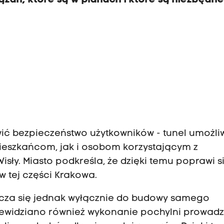
ązań, które są w planach i które są niezbędn
ć bezpieczeństwo użytkowników - tunel umożli
ieszkańcom, jak i osobom korzystającym z
sły. Miasto podkreśla, że dzięki temu poprawi s
w tej części Krakowa.
icza się jednak wyłącznie do budowy samego
zewidziano również wykonanie pochylni prowad