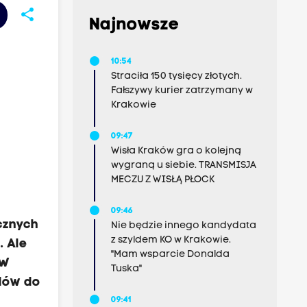
share
Najnowsze
10:54
Straciła 150 tysięcy złotych.
Fałszywy kurier zatrzymany w
Krakowie
09:47
Wisła Kraków gra o kolejną
wygraną u siebie. TRANSMISJA
MECZU Z WISŁĄ PŁOCK
09:46
cznych
Nie będzie innego kandydata
z szyldem KO w Krakowie.
. Ale
"Mam wsparcie Donalda
 W
Tuska"
dów do
09:41