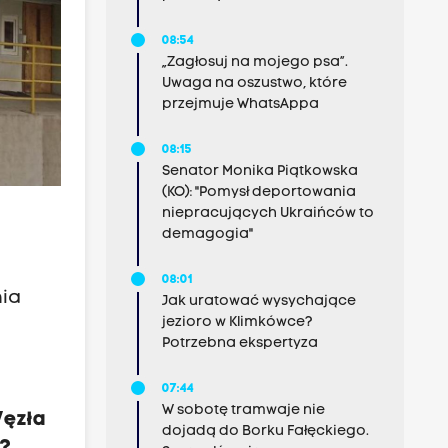
08:54
„Zagłosuj na mojego psa”.
Uwaga na oszustwo, które
przejmuje WhatsAppa
08:15
Senator Monika Piątkowska
(KO): "Pomysł deportowania
niepracujących Ukraińców to
demagogia"
08:01
nia
Jak uratować wysychające
jezioro w Klimkówce?
Potrzebna ekspertyza
07:44
W sobotę tramwaje nie
Węzła
dojadą do Borku Fałęckiego.