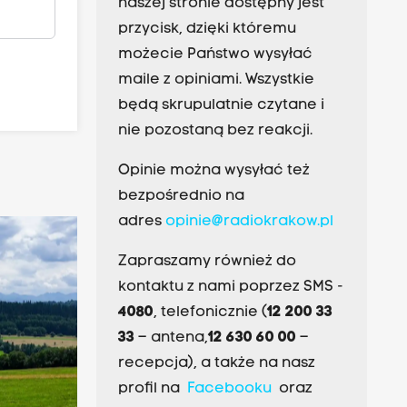
naszej stronie dostępny jest
przycisk, dzięki któremu
możecie Państwo wysyłać
maile z opiniami. Wszystkie
będą skrupulatnie czytane i
nie pozostaną bez reakcji.
Opinie można wysyłać też
bezpośrednio na
adres
opinie@radiokrakow.pl
Zapraszamy również do
kontaktu z nami poprzez SMS -
4080
, telefonicznie (
12 200 33
33
– antena,
12 630 60 00
–
recepcja), a także na nasz
profil na
Facebooku
oraz