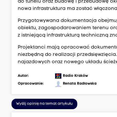
do tunelu oraz budowę i przebudowę oko
nowa infrastruktura ma zostać włączona 
Przygotowywana dokumentacja obejmuje
obiektu, zagospodarowaniem terenu oraz 
z istniejącą infrastrukturą techniczną zn
Projektanci mają opracować dokumentac
niezbędną do realizacji przedsięwzięcia
najazdowych oraz nowego układu ścieże
Autor:
Radio Kraków
Opracowanie:
Renata Radłowska
Wyślij opinię na temat artykułu