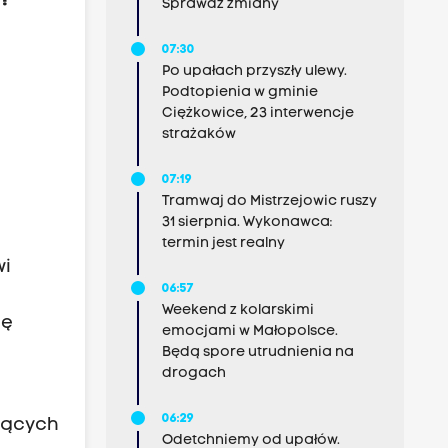
e?
Sprawdź zmiany
07:30
Po upałach przyszły ulewy.
Podtopienia w gminie
Ciężkowice, 23 interwencje
strażaków
07:19
Tramwaj do Mistrzejowic ruszy
31 sierpnia. Wykonawca:
termin jest realny
wi
06:57
Weekend z kolarskimi
ię
emocjami w Małopolsce.
Będą spore utrudnienia na
drogach
06:29
zących
Odetchniemy od upałów.