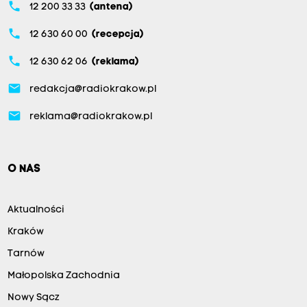
phone
12 200 33 33
(antena)
phone
12 630 60 00
(recepcja)
phone
12 630 62 06
(reklama)
email
redakcja@radiokrakow.pl
email
reklama@radiokrakow.pl
O NAS
Aktualności
Kraków
Tarnów
Małopolska Zachodnia
Nowy Sącz