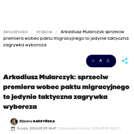
Aktualności
Kraków
Arkadiusz Mularczyk: sprzeciw
premiera wobec paktu migracyjnego to jedynie taktyczna
zagrywka wyborcza
share
A
A
A
Arkadiusz Mularczyk: sprzeciw
premiera wobec paktu migracyjnego
to jedynie taktyczna zagrywka
wyborcza
Elżbieta
RACZYŃSKA
date_range
Środa, 2024.05.29 14:47
( Edytowany Środa, 2024.05.29 15:02 )