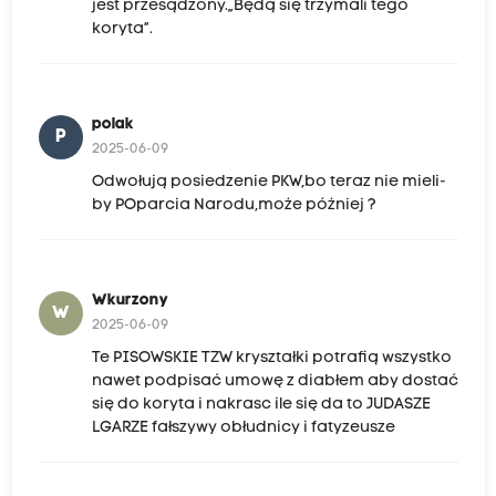
jest przesądzony.„Będą się trzymali tego
koryta”.
polak
P
2025-06-09
Odwołują posiedzenie PKW,bo teraz nie mieli-
by POparcia Narodu,może póżniej ?
Wkurzony
W
2025-06-09
Te PISOWSKIE TZW kryształki potrafią wszystko
nawet podpisać umowę z diabłem aby dostać
się do koryta i nakrasc ile się da to JUDASZE
LGARZE fałszywy obłudnicy i fatyzeusze