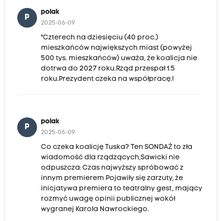
polak
P
2025-06-09
"Czterech na dziesięciu (40 proc.)
mieszkańców największych miast (powyżej
500 tys. mieszkańców) uważa, że koalicja nie
dotrwa do 2027 roku.Rząd przespał 1.5
roku.Prezydent czeka na współpracę.!
polak
P
2025-06-09
Co czeka koalicję Tuska? Ten SONDAŻ to zła
wiadomość dla rządzących,Sawicki nie
odpuszcza: Czas najwyższy spróbować z
innym premierem Pojawiły się zarzuty, że
inicjatywa premiera to teatralny gest, mający
rozmyć uwagę opinii publicznej wokół
wygranej Karola Nawrockiego.