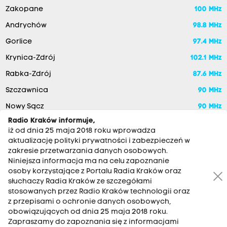
Zakopane
100 MHz
Andrychów
98.8 MHz
Gorlice
97.4 MHz
Krynica-Zdrój
102.1 MHz
Rabka-Zdrój
87.6 MHz
Szczawnica
90 MHz
Nowy Sącz
90 MHz
Radio Kraków informuje,
iż od dnia 25 maja 2018 roku wprowadza
aktualizację polityki prywatności i zabezpieczeń w
zakresie przetwarzania danych osobowych.
Niniejsza informacja ma na celu zapoznanie
osoby korzystające z Portalu Radia Kraków oraz
słuchaczy Radia Kraków ze szczegółami
stosowanych przez Radio Kraków technologii oraz
RADIO KRAKÓW SA. Aleja Juliusza Słowackiego 22, 30-007
z przepisami o ochronie danych osobowych,
Kraków
obowiązujących od dnia 25 maja 2018 roku.
Zapraszamy do zapoznania się z informacjami
Antena: 12 200 33 33