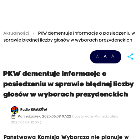
Aktualności
PKW dementuje informacje o posiedzeniu w
sprawie błędnej liczby głosów w wyborach prezydenckich
share
A
A
A
PKW dementuje informacje o
posiedzeniu w sprawie błędnej liczby
głosów w wyborach prezydenckich
Radio
KRAKÓW
date_range
Poniedziałek, 2025.06.09 07:22
( Edytowany Poniedziałek,
2025.06.09 12:05 )
Państwowa Komisja Wyborcza nie planuje w