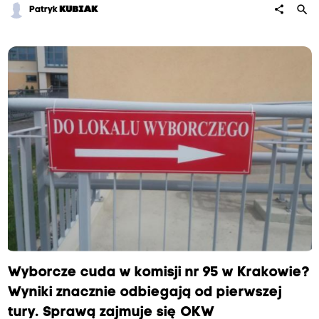
search
share
Patryk
KUBIAK
Wyborcze cuda w komisji nr 95 w Krakowie?
Wyniki znacznie odbiegają od pierwszej
tury. Sprawą zajmuje się OKW