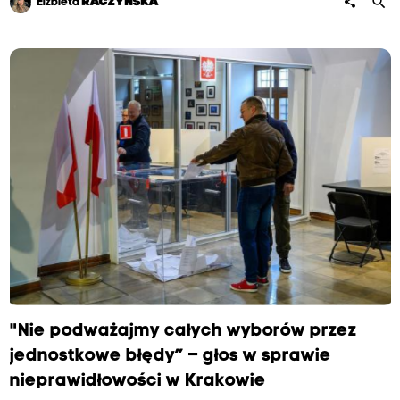
search
share
Elżbieta
RACZYŃSKA
"Nie podważajmy całych wyborów przez
jednostkowe błędy” – głos w sprawie
nieprawidłowości w Krakowie