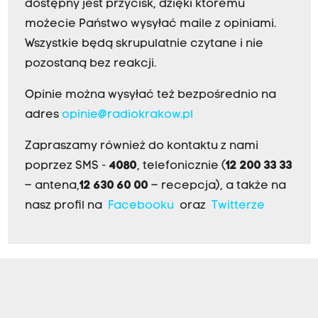
dostępny jest przycisk, dzięki któremu
możecie Państwo wysyłać maile z opiniami.
Wszystkie będą skrupulatnie czytane i nie
pozostaną bez reakcji.
Opinie można wysyłać też bezpośrednio na
adres
opinie@radiokrakow.pl
Zapraszamy również do kontaktu z nami
poprzez SMS -
4080
, telefonicznie (
12 200 33 33
– antena,
12 630 60 00
– recepcja), a także na
nasz profil na
Facebooku
oraz
Twitterze