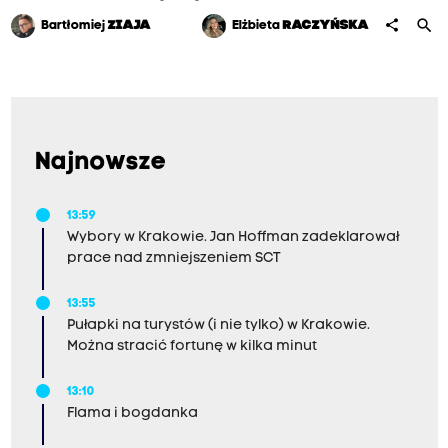
search
share
Bartłomiej
ZIAJA
Elżbieta
RACZYŃSKA
Najnowsze
13:59
Wybory w Krakowie. Jan Hoffman zadeklarował
prace nad zmniejszeniem SCT
13:55
Pułapki na turystów (i nie tylko) w Krakowie.
Można stracić fortunę w kilka minut
13:10
Flama i bogdanka