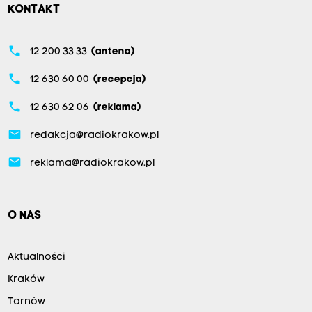
KONTAKT
phone
12 200 33 33
(antena)
phone
12 630 60 00
(recepcja)
phone
12 630 62 06
(reklama)
email
redakcja@radiokrakow.pl
email
reklama@radiokrakow.pl
O NAS
Aktualności
Kraków
Tarnów