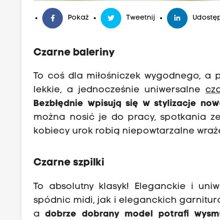
Pokaż
Tweetnij
Udostęp
Czarne baleriny
To coś dla miłośniczek wygodnego, a p
lekkie, a jednocześnie uniwersalne
cz
Bezbłędnie wpisują się w stylizacje now
można nosić je do pracy, spotkania z
kobiecy urok robią niepowtarzalne wraże
Czarne szpilki
To absolutny klasyk! Eleganckie i uni
spódnic midi, jak i eleganckich garnitur
a
dobrze dobrany model potrafi wysmu