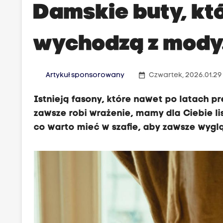
Damskie buty, któ
wychodzą z mody
date_range
Artykuł sponsorowany
Czwartek, 2026.01.29
Istnieją fasony, które nawet po latach pre
zawsze robi wrażenie, mamy dla Ciebie l
co warto mieć w szafie, aby zawsze wygl