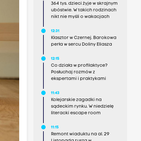
364 tys. dzieci żyje w skrajnym
ubóstwie. W takich rodzinach
nikt nie myśli o wakacjach
12:31
Klasztor w Czernej. Barokowa
perła w sercu Doliny Eliasza
12:15
Co działa w profilaktyce?
Posłuchaj rozmów z
ekspertami i praktykami
11:43
Kolejarskie zagadki na
sądeckim rynku. W niedzielę
literacki escape room
11:15
Remont wiaduktu na al. 29
Listopada rusza w