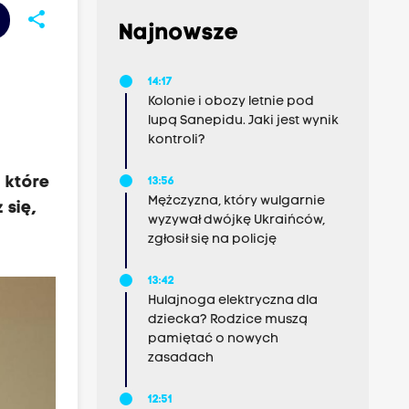
share
Najnowsze
14:17
Kolonie i obozy letnie pod
lupą Sanepidu. Jaki jest wynik
kontroli?
, które
13:56
Mężczyzna, który wulgarnie
 się,
wyzywał dwójkę Ukraińców,
zgłosił się na policję
13:42
Hulajnoga elektryczna dla
dziecka? Rodzice muszą
pamiętać o nowych
zasadach
12:51