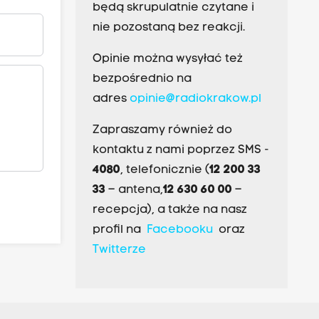
będą skrupulatnie czytane i
nie pozostaną bez reakcji.
Opinie można wysyłać też
bezpośrednio na
adres
opinie@radiokrakow.pl
Zapraszamy również do
kontaktu z nami poprzez SMS -
4080
, telefonicznie (
12 200 33
33
– antena,
12 630 60 00
–
recepcja), a także na nasz
profil na
Facebooku
oraz
Twitterze