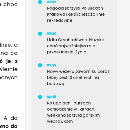
09:59
ie choć
Pogoda sprzyja. Po ulicach
Krakowa i okolic jeżdżą linie
rekreacyjne
09:40
Lidia Grychtołówna. Muzyka
inie, a
choć najważniejsza nie
przesłania jej życia
 na co
ć je z
09:24
ietnie
Nowy węzeł w Jaworniku coraz
zędnych
bliżej. Jest 10 chętnych na
budowę
08:45
Po upałach i burzach
ochłodzenie w Tatrach.
Weekend sprzyja górskim
. A do
wędrówkom
ówno do