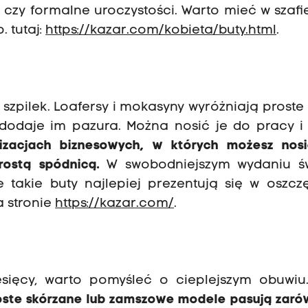
 czy formalne uroczystości. Warto mieć w szaf
. tutaj:
https://kazar.com/kobieta/buty.html
.
szpilek. Loafersy i mokasyny wyróżniają proste l
 dodaje im pazura. Można nosić je do pracy i
ylizacjach biznesowych, w których możesz nosi
prostą spódnicą.
W swobodniejszym wydaniu św
e takie buty najlepiej prezentują się w oszc
a stronie
https://kazar.com/
.
esięcy, warto pomyśleć o cieplejszym obuwiu
oste skórzane lub zamszowe modele pasują zar