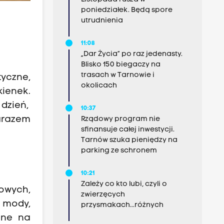
poniedziałek. Będą spore
utrudnienia
11:08
„Dar Życia” po raz jedenasty.
Blisko 150 biegaczy na
trasach w Tarnowie i
yczne,
okolicach
ienek.
dzień,
10:37
arazem
Rządowy program nie
sfinansuje całej inwestycji.
Tarnów szuka pieniędzy na
parking ze schronem
10:21
Zależy co kto lubi, czyli o
owych,
zwierzęcych
z mody,
przysmakach...różnych
ne na