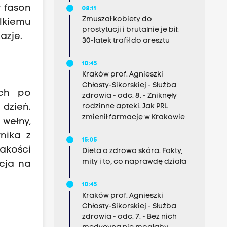
y fason
08:11
Zmuszał kobiety do
lkiemu
prostytucji i brutalnie je bił.
azje.
30-latek trafił do aresztu
10:45
Kraków prof. Agnieszki
Chłosty-Sikorskiej - Służba
ach po
zdrowia - odc. 8. - Zniknęły
rodzinne apteki. Jak PRL
 dzień.
zmienił farmację w Krakowie
wełny,
nika z
15:05
jakości
Dieta a zdrowa skóra. Fakty,
mity i to, co naprawdę działa
ycja na
10:45
Kraków prof. Agnieszki
Chłosty-Sikorskiej - Służba
zdrowia - odc. 7. - Bez nich