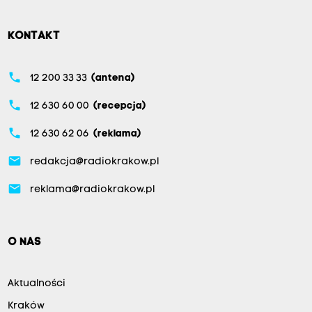
KONTAKT
phone
12 200 33 33
(antena)
phone
12 630 60 00
(recepcja)
phone
12 630 62 06
(reklama)
email
redakcja@radiokrakow.pl
email
reklama@radiokrakow.pl
O NAS
Aktualności
Kraków