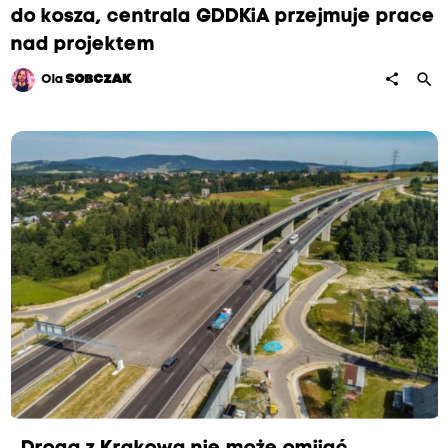
do kosza, centrala GDDKiA przejmuje prace
nad projektem
search
share
Ola
SOBCZAK