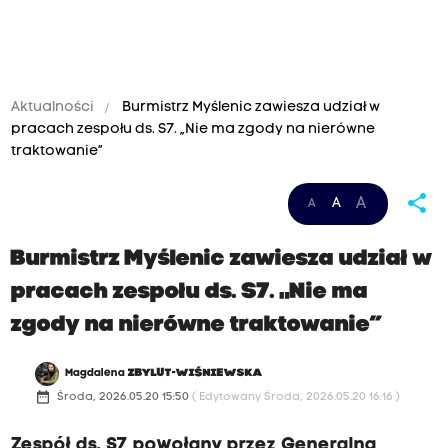
Aktualności
Burmistrz Myślenic zawiesza udział w
pracach zespołu ds. S7. „Nie ma zgody na nierówne
traktowanie”
share
A
A
A
Burmistrz Myślenic zawiesza udział w
pracach zespołu ds. S7. „Nie ma
zgody na nierówne traktowanie”
Magdalena
ZBYLUT-WIŚNIEWSKA
date_range
Środa, 2026.05.20 15:50
( Edytowany Środa, 2026.05.20 16:16 )
Zespół ds. S7 powołany przez Generalną