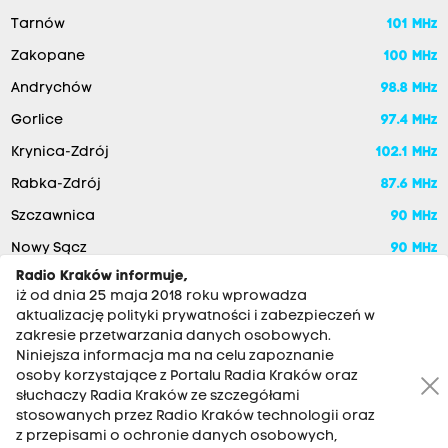
Tarnów
101 MHz
Zakopane
100 MHz
Andrychów
98.8 MHz
Gorlice
97.4 MHz
Krynica-Zdrój
102.1 MHz
Rabka-Zdrój
87.6 MHz
Szczawnica
90 MHz
Nowy Sącz
90 MHz
Radio Kraków informuje,
iż od dnia 25 maja 2018 roku wprowadza
aktualizację polityki prywatności i zabezpieczeń w
zakresie przetwarzania danych osobowych.
Niniejsza informacja ma na celu zapoznanie
osoby korzystające z Portalu Radia Kraków oraz
słuchaczy Radia Kraków ze szczegółami
stosowanych przez Radio Kraków technologii oraz
RADIO KRAKÓW SA. Aleja Juliusza Słowackiego 22, 30-007
z przepisami o ochronie danych osobowych,