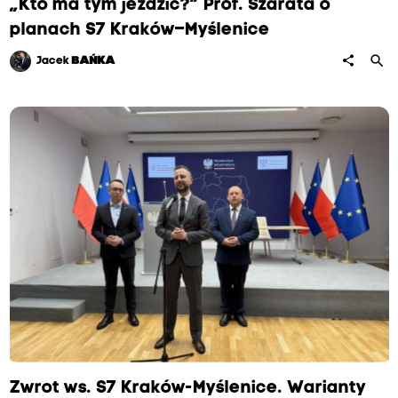
„Kto ma tym jeździć?” Prof. Szarata o
planach S7 Kraków–Myślenice
search
share
Jacek
BAŃKA
Zwrot ws. S7 Kraków-Myślenice. Warianty