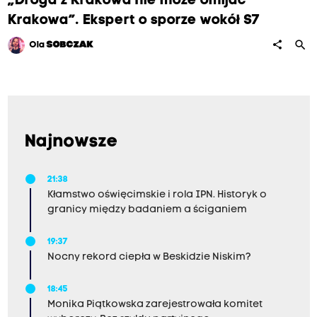
„Droga z Krakowa nie może omijać
Krakowa”. Ekspert o sporze wokół S7
search
share
Ola
SOBCZAK
Najnowsze
21:38
Kłamstwo oświęcimskie i rola IPN. Historyk o
granicy między badaniem a ściganiem
19:37
Nocny rekord ciepła w Beskidzie Niskim?
18:45
Monika Piątkowska zarejestrowała komitet