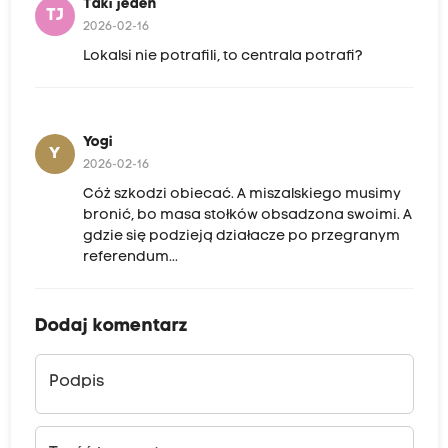
Taki jeden
TJ
2026-02-16
Lokalsi nie potrafili, to centrala potrafi?
Yogi
Y
2026-02-16
Cóż szkodzi obiecać. A miszalskiego musimy
bronić, bo masa stołków obsadzona swoimi. A
gdzie się podzieją działacze po przegranym
referendum...
Dodaj komentarz
Podpis