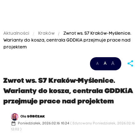
Aktualności
Kraków
Zwrot ws. S7 Kraków-Myślenice.
Warianty do kosza, centrala GDDKiA przejmuje prace nad
projektem
share
A
A
A
Zwrot ws. S7 Kraków-Myślenice.
Warianty do kosza, centrala GDDKiA
przejmuje prace nad projektem
Ola
SOBCZAK
date_range
Poniedziałek, 2026.02.16 10:24
( Edytowany Poniedziałek, 2026.02.16
12:02 )