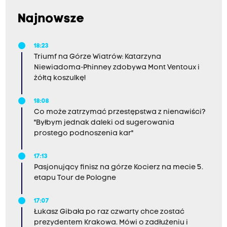
Najnowsze
18:23
Triumf na Górze Wiatrów: Katarzyna
Niewiadoma-Phinney zdobywa Mont Ventoux i
żółtą koszulkę!
18:08
Co może zatrzymać przestępstwa z nienawiści?
"Byłbym jednak daleki od sugerowania
prostego podnoszenia kar"
17:13
Pasjonujący finisz na górze Kocierz na mecie 5.
etapu Tour de Pologne
17:07
Łukasz Gibała po raz czwarty chce zostać
prezydentem Krakowa. Mówi o zadłużeniu i