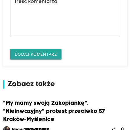
Treść komentarza
DODAJ KOMENTARZ
Zobacz także
"My mamy swoją Zakopiankę".
"Nieinwazyjny" protest przeciwko S7
Kraków-Myślenice
search
share
Maciej
SKOWRONEK