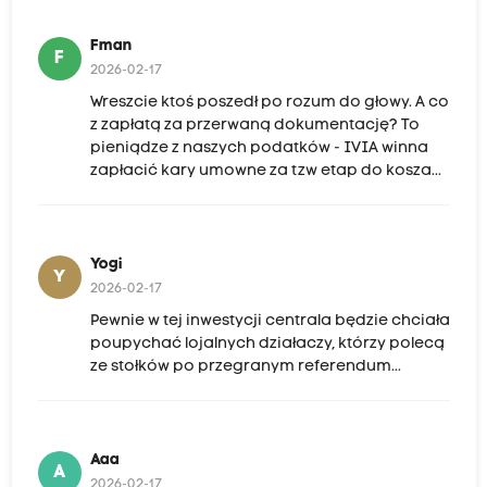
Fman
F
2026-02-17
Wreszcie ktoś poszedł po rozum do głowy. A co
z zapłatą za przerwaną dokumentację? To
pieniądze z naszych podatków - IVIA winna
zapłacić kary umowne za tzw etap do kosza...
Yogi
Y
2026-02-17
Pewnie w tej inwestycji centrala będzie chciała
poupychać lojalnych działaczy, którzy polecą
ze stołków po przegranym referendum...
Aaa
A
2026-02-17