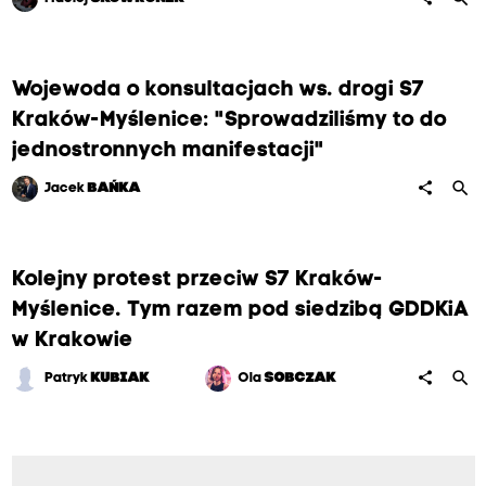
Wojewoda o konsultacjach ws. drogi S7
Kraków-Myślenice: "Sprowadziliśmy to do
jednostronnych manifestacji"
search
share
Jacek
BAŃKA
Kolejny protest przeciw S7 Kraków-
Myślenice. Tym razem pod siedzibą GDDKiA
w Krakowie
search
share
Patryk
KUBIAK
Ola
SOBCZAK