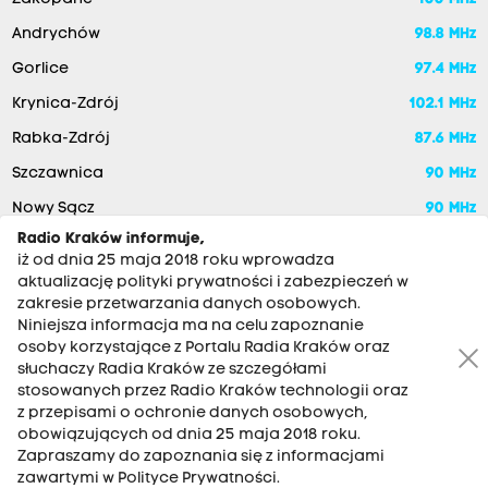
Andrychów
98.8 MHz
Gorlice
97.4 MHz
Krynica-Zdrój
102.1 MHz
Rabka-Zdrój
87.6 MHz
Szczawnica
90 MHz
Nowy Sącz
90 MHz
Radio Kraków informuje,
iż od dnia 25 maja 2018 roku wprowadza
aktualizację polityki prywatności i zabezpieczeń w
zakresie przetwarzania danych osobowych.
Niniejsza informacja ma na celu zapoznanie
osoby korzystające z Portalu Radia Kraków oraz
słuchaczy Radia Kraków ze szczegółami
stosowanych przez Radio Kraków technologii oraz
RADIO KRAKÓW SA. Aleja Juliusza Słowackiego 22, 30-007
z przepisami o ochronie danych osobowych,
Kraków
obowiązujących od dnia 25 maja 2018 roku.
Antena: 12 200 33 33
Zapraszamy do zapoznania się z informacjami
zawartymi w Polityce Prywatności.