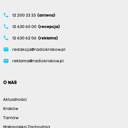
phone
12 200 33 33
(antena)
phone
12 630 60 00
(recepcja)
phone
12 630 62 06
(reklama)
email
redakcja@radiokrakow.pl
email
reklama@radiokrakow.pl
O NAS
Aktualności
Kraków
Tarnów
Małopolska Zachodnia