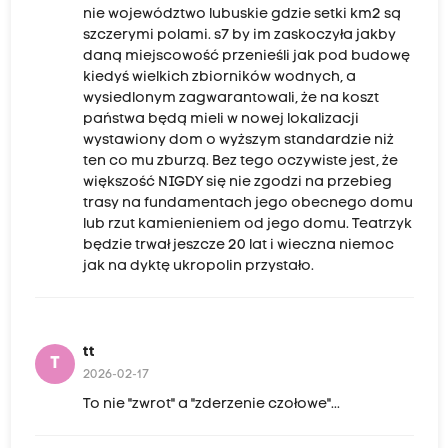
nie województwo lubuskie gdzie setki km2 są
szczerymi polami. s7 by im zaskoczyła jakby
daną miejscowość przenieśli jak pod budowę
kiedyś wielkich zbiorników wodnych, a
wysiedlonym zagwarantowali, że na koszt
państwa będą mieli w nowej lokalizacji
wystawiony dom o wyższym standardzie niż
ten co mu zburzą. Bez tego oczywiste jest, że
większość NIGDY się nie zgodzi na przebieg
trasy na fundamentach jego obecnego domu
lub rzut kamienieniem od jego domu. Teatrzyk
będzie trwał jeszcze 20 lat i wieczna niemoc
jak na dyktę ukropolin przystało.
tt
T
2026-02-17
To nie "zwrot" a "zderzenie czołowe"...