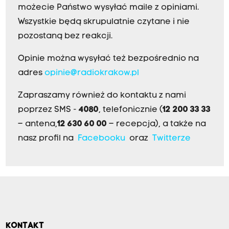
możecie Państwo wysyłać maile z opiniami.
Wszystkie będą skrupulatnie czytane i nie
pozostaną bez reakcji.
Opinie można wysyłać też bezpośrednio na
adres
opinie@radiokrakow.pl
Zapraszamy również do kontaktu z nami
poprzez SMS -
4080
, telefonicznie (
12 200 33 33
– antena,
12 630 60 00
– recepcja), a także na
nasz profil na
Facebooku
oraz
Twitterze
KONTAKT