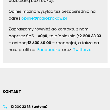
pozostaną bez reakcji.
Opinie można wysyłać też bezpośrednio na
adres
opinie@radiokrakow.pl
Zapraszamy również do kontaktu z nami
poprzez SMS -
4080
, telefonicznie (
12 200 33 33
– antena,
12 630 60 00
– recepcja), a także na
nasz profil na
Facebooku
oraz
Twitterze
KONTAKT
phone
12 200 33 33
(antena)