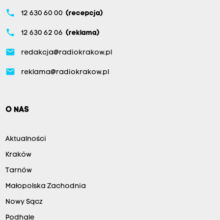
phone
12 630 60 00
(recepcja)
phone
12 630 62 06
(reklama)
email
redakcja@radiokrakow.pl
email
reklama@radiokrakow.pl
O NAS
Aktualności
Kraków
Tarnów
Małopolska Zachodnia
Nowy Sącz
Podhale