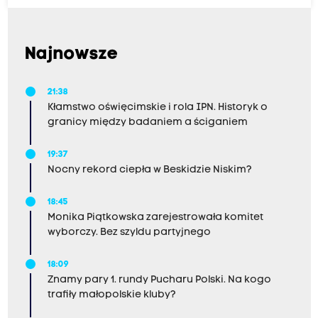
Najnowsze
21:38
Kłamstwo oświęcimskie i rola IPN. Historyk o
granicy między badaniem a ściganiem
19:37
Nocny rekord ciepła w Beskidzie Niskim?
18:45
Monika Piątkowska zarejestrowała komitet
wyborczy. Bez szyldu partyjnego
18:09
Znamy pary 1. rundy Pucharu Polski. Na kogo
trafiły małopolskie kluby?