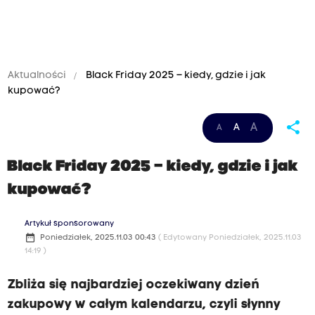
Aktualności
Black Friday 2025 – kiedy, gdzie i jak
kupować?
share
A
A
A
Black Friday 2025 – kiedy, gdzie i jak
kupować?
Artykuł sponsorowany
date_range
Poniedziałek, 2025.11.03 00:43
( Edytowany Poniedziałek, 2025.11.03
14:19 )
Zbliża się najbardziej oczekiwany dzień
zakupowy w całym kalendarzu, czyli słynny