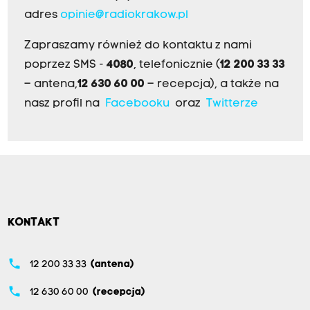
adres
opinie@radiokrakow.pl
Zapraszamy również do kontaktu z nami
poprzez SMS -
4080
, telefonicznie (
12 200 33 33
– antena,
12 630 60 00
– recepcja), a także na
nasz profil na
Facebooku
oraz
Twitterze
KONTAKT
phone
12 200 33 33
(antena)
phone
12 630 60 00
(recepcja)