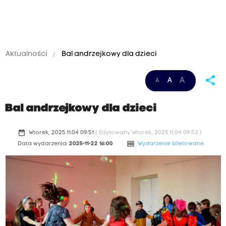
Aktualności
Bal andrzejkowy dla dzieci
share
A
A
A
Bal andrzejkowy dla dzieci
date_range
Wtorek, 2025.11.04 09:51
( Edytowany Wtorek, 2025.11.04 09:52 )
money
Data wydarzenia:
2025-11-22 16:00
Wydarzenie biletowane