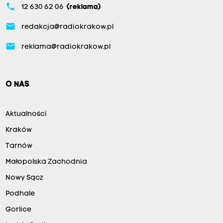
phone
12 630 62 06
(reklama)
email
redakcja@radiokrakow.pl
email
reklama@radiokrakow.pl
O NAS
Aktualności
Kraków
Tarnów
Małopolska Zachodnia
Nowy Sącz
Podhale
Gorlice