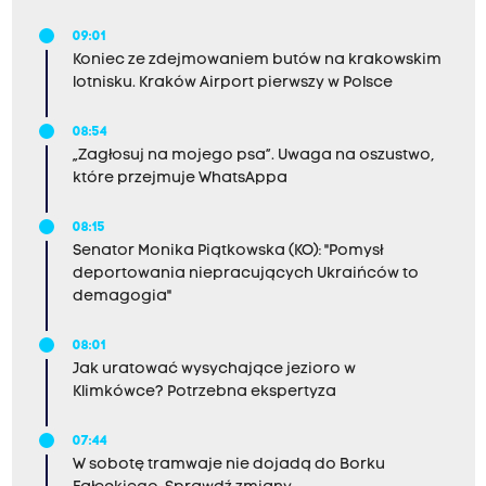
09:01
Koniec ze zdejmowaniem butów na krakowskim
lotnisku. Kraków Airport pierwszy w Polsce
08:54
„Zagłosuj na mojego psa”. Uwaga na oszustwo,
które przejmuje WhatsAppa
08:15
Senator Monika Piątkowska (KO): "Pomysł
deportowania niepracujących Ukraińców to
demagogia"
08:01
Jak uratować wysychające jezioro w
Klimkówce? Potrzebna ekspertyza
07:44
W sobotę tramwaje nie dojadą do Borku