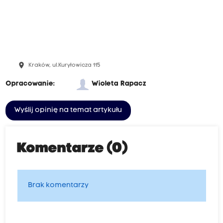
place
Kraków, ul.Kuryłowicza 115
Opracowanie:
Wioleta Rapacz
Wyślij opinię na temat artykułu
Komentarze (0)
Brak komentarzy