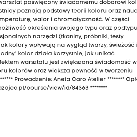
 warsztat poświęcony świadomemu doborowi ko
stnicy poznają podstawy teorii koloru oraz nauc
mperaturę, walor i chromatyczność. W części
możliwość określenia swojego typu oraz podtyp
onalnych narzędzi (tkaniny, próbniki, testy
ak kolory wpływają na wygląd twarzy, świeżość 
dny" kolor działa korzystnie, jak unikać
Efektem warsztatu jest zwiększona świadomość w
ru kolorów oraz większa pewność w tworzeniu
****** Prowadzenie: Aneta Caro Atelier ******** Opł
efazajec.pl/course/view/id/84363 ********