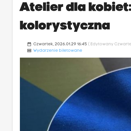
Atelier dla kobiet
kolorystyczna
date_range
Czwartek, 2026.01.29 16:45
( Edytowany Czwartek
money
Wydarzenie biletowane