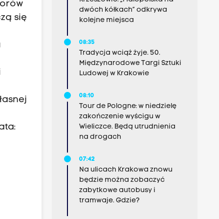
lorów
dwóch kółkach” odkrywa
zą się
kolejne miejsca
08:35
u
Tradycja wciąż żyje. 50.
Międzynarodowe Targi Sztuki
i
Ludowej w Krakowie
08:10
łasnej
Tour de Pologne: w niedzielę
zakończenie wyścigu w
ata:
Wieliczce. Będą utrudnienia
na drogach
07:42
Na ulicach Krakowa znowu
będzie można zobaczyć
zabytkowe autobusy i
tramwaje. Gdzie?