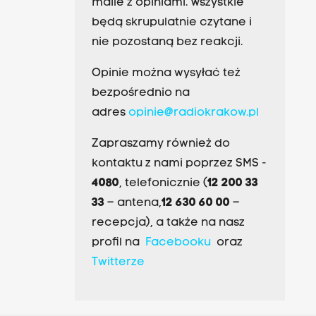
maile z opiniami. Wszystkie
będą skrupulatnie czytane i
nie pozostaną bez reakcji.
Opinie można wysyłać też
bezpośrednio na
adres
opinie@radiokrakow.pl
Zapraszamy również do
kontaktu z nami poprzez SMS -
4080
, telefonicznie (
12 200 33
33
– antena,
12 630 60 00
–
recepcja), a także na nasz
profil na
Facebooku
oraz
Twitterze