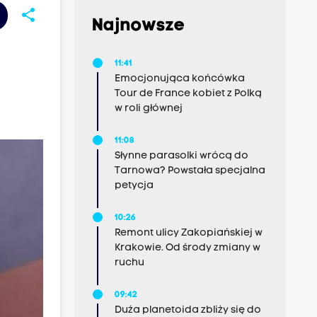
share
Najnowsze
11:41
Emocjonująca końcówka
Tour de France kobiet z Polką
w roli głównej
11:08
Słynne parasolki wrócą do
Tarnowa? Powstała specjalna
petycja
10:26
Remont ulicy Zakopiańskiej w
Krakowie. Od środy zmiany w
ruchu
09:42
Duża planetoida zbliży się do