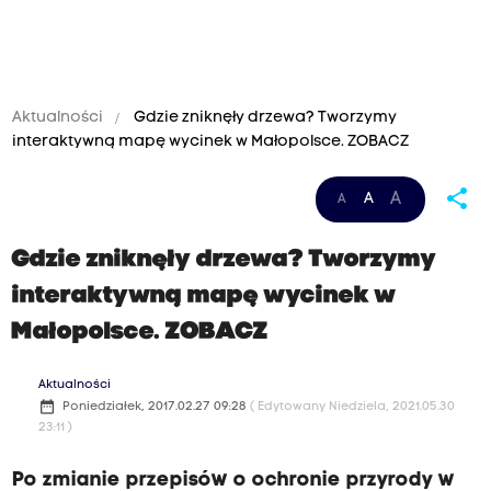
Aktualności
Gdzie zniknęły drzewa? Tworzymy
interaktywną mapę wycinek w Małopolsce. ZOBACZ
share
A
A
A
Gdzie zniknęły drzewa? Tworzymy
interaktywną mapę wycinek w
Małopolsce. ZOBACZ
Aktualności
date_range
Poniedziałek, 2017.02.27 09:28
( Edytowany Niedziela, 2021.05.30
23:11 )
Po zmianie przepisów o ochronie przyrody w