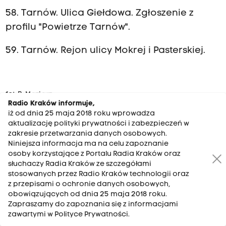
58. Tarnów. Ulica Giełdowa. Zgłoszenie z
profilu "Powietrze Tarnów".
59. Tarnów. Rejon ulicy Mokrej i Pasterskiej.
fot: B. Maziarz
Radio Kraków informuje,
iż od dnia 25 maja 2018 roku wprowadza
60. Róg Malborskiej i Kamieńskiego w
aktualizację polityki prywatności i zabezpieczeń w
Krakowie:
zakresie przetwarzania danych osobowych.
Niniejsza informacja ma na celu zapoznanie
osoby korzystające z Portalu Radia Kraków oraz
słuchaczy Radia Kraków ze szczegółami
stosowanych przez Radio Kraków technologii oraz
"Tutaj bardzo ładna alejka również została
z przepisami o ochronie danych osobowych,
obowiązujących od dnia 25 maja 2018 roku.
ogołocona". Fot. Marek Chwałek
Zapraszamy do zapoznania się z informacjami
zawartymi w Polityce Prywatności.