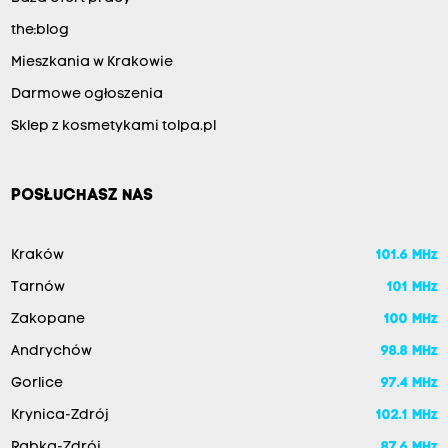
the:blog
Mieszkania w Krakowie
Darmowe ogłoszenia
Sklep z kosmetykami tolpa.pl
POSŁUCHASZ NAS
Kraków
101.6 MHz
Tarnów
101 MHz
Zakopane
100 MHz
Andrychów
98.8 MHz
Gorlice
97.4 MHz
Krynica-Zdrój
102.1 MHz
Rabka-Zdrój
87.6 MHz