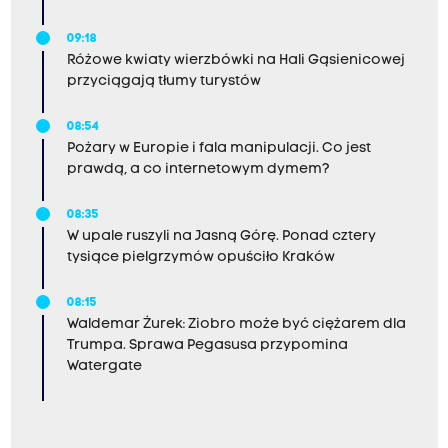
09:18
Różowe kwiaty wierzbówki na Hali Gąsienicowej
przyciągają tłumy turystów
08:54
Pożary w Europie i fala manipulacji. Co jest
prawdą, a co internetowym dymem?
08:35
W upale ruszyli na Jasną Górę. Ponad cztery
tysiące pielgrzymów opuściło Kraków
08:15
Waldemar Żurek: Ziobro może być ciężarem dla
Trumpa. Sprawa Pegasusa przypomina
Watergate