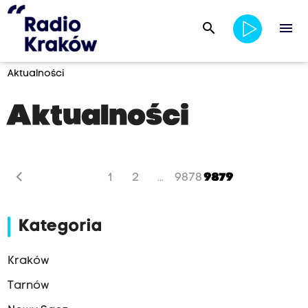
search
menu
Aktualności
Aktualności
chevron_left
1
2
9878
9879
...
Kategoria
Kraków
Tarnów