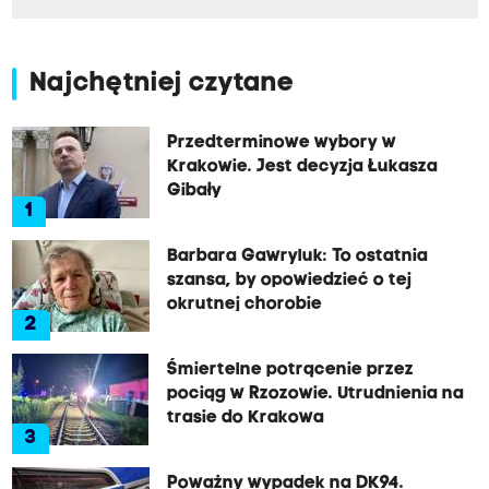
Najchętniej czytane
Przedterminowe wybory w
Krakowie. Jest decyzja Łukasza
Gibały
1
Barbara Gawryluk: To ostatnia
szansa, by opowiedzieć o tej
okrutnej chorobie
2
Śmiertelne potrącenie przez
pociąg w Rzozowie. Utrudnienia na
trasie do Krakowa
3
Poważny wypadek na DK94.