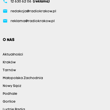
phone
12 630 62 06
(reklama)
email
redakcja@radiokrakow.pl
email
reklama@radiokrakow.pl
O NAS
Aktualności
Kraków
Tarnów
Małopolska Zachodnia
Nowy Sącz
Podhale
Gorlice
Ludzie Radia