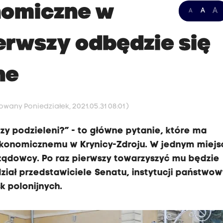
nomiczne w
A
A
A
ierwszy odbędzie się
ne
owany Poniedziałek, 2021.05.31 08:01 )
zy podzieleni?” - to główne pytanie, które ma
konomicznemu w Krynicy-Zdroju. W jednym miejs
rządowcy. Po raz pierwszy towarzyszyć mu będzie
iał przedstawiciele Senatu, instytucji państwow
k polonijnych.