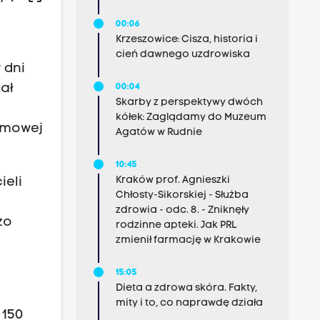
00:06
Krzeszowice: Cisza, historia i
,
cień dawnego uzdrowiska
 dni
ał
00:04
Skarby z perspektywy dwóch
kółek: Zaglądamy do Muzeum
ramowej
Agatów w Rudnie
10:45
Kraków prof. Agnieszki
ieli
Chłosty-Sikorskiej - Służba
zdrowia - odc. 8. - Zniknęły
zo
rodzinne apteki. Jak PRL
zmienił farmację w Krakowie
15:05
Dieta a zdrowa skóra. Fakty,
mity i to, co naprawdę działa
 150