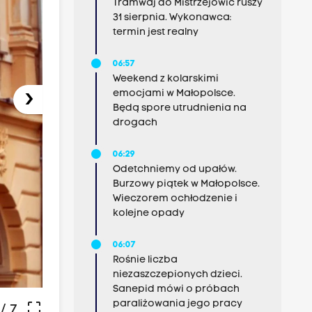
Tramwaj do Mistrzejowic ruszy
31 sierpnia. Wykonawca:
termin jest realny
06:57
Weekend z kolarskimi
›
emocjami w Małopolsce.
Będą spore utrudnienia na
drogach
06:29
Odetchniemy od upałów.
Burzowy piątek w Małopolsce.
Wieczorem ochłodzenie i
kolejne opady
06:07
Rośnie liczba
niezaszczepionych dzieci.
Sanepid mówi o próbach
paraliżowania jego pracy
crop_free
/ 7