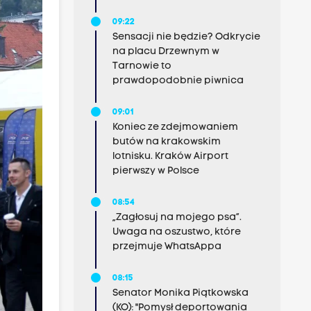
09:22
Sensacji nie będzie? Odkrycie
na placu Drzewnym w
Tarnowie to
prawdopodobnie piwnica
09:01
Koniec ze zdejmowaniem
butów na krakowskim
lotnisku. Kraków Airport
pierwszy w Polsce
08:54
„Zagłosuj na mojego psa”.
Uwaga na oszustwo, które
przejmuje WhatsAppa
08:15
Senator Monika Piątkowska
(KO): "Pomysł deportowania