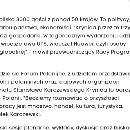
lisko 3000 gości z ponad 50 krajów. To politycy
arbu państwa, ekonomiści. "Krynica przez te trzy
udzi gospodarki. W tegorocznym wydarzeniu udzi
 wiceszefowa UPS, wiceszef Huawei, czyli osoby
 globalnej" - mówił przewodniczący Rady Prog
dzie się Forum Polonijne, z udziałem przedstawic
ch i polonijnych oraz krajowych organizacji
atu Stanisława Karczewskiego Krynica to bard
 Polonii. "Będziemy rozmawiać o przyszłości
acy jest mnóstwo: handel, kultura, turystyka.
ałek Karczewski.
ę sesje plenarne, wykłady, dyskusje oraz blisko