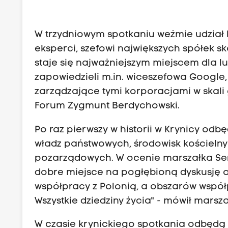
W trzydniowym spotkaniu weźmie udział b
eksperci, szefowi największych spółek sk
staje się najważniejszym miejscem dla l
zapowiedzieli m.in. wiceszefowa Google,
zarządzające tymi korporacjami w skali
Forum Zygmunt Berdychowski.
Po raz pierwszy w historii w Krynicy odbę
władz państwowych, środowisk kościelny
pozarządowych. W ocenie marszałka Sen
dobre miejsce na pogłębioną dyskusję o
współpracy z Polonią, a obszarów współpr
Wszystkie dziedziny życia" - mówił marsz
W czasie krynickiego spotkania odbędą si