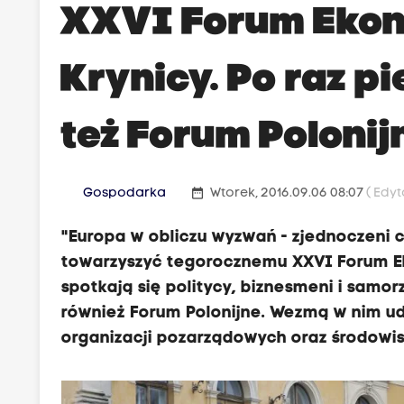
XXVI Forum Eko
Krynicy. Po raz p
też Forum Polonij
date_range
Gospodarka
Wtorek, 2016.09.06 08:07
( Edyt
"Europa w obliczu wyzwań - zjednoczeni c
towarzyszyć tegorocznemu XXVI Forum E
spotkają się politycy, biznesmeni i samo
również Forum Polonijne. Wezmą w nim udz
organizacji pozarządowych oraz środowis