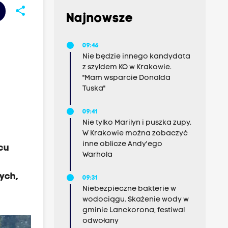
share
Najnowsze
09:46
Nie będzie innego kandydata
z szyldem KO w Krakowie.
"Mam wsparcie Donalda
Tuska"
09:41
Nie tylko Marilyn i puszka zupy.
W Krakowie można zobaczyć
inne oblicze Andy'ego
cu
Warhola
ych,
09:31
Niebezpieczne bakterie w
wodociągu. Skażenie wody w
gminie Lanckorona, festiwal
odwołany