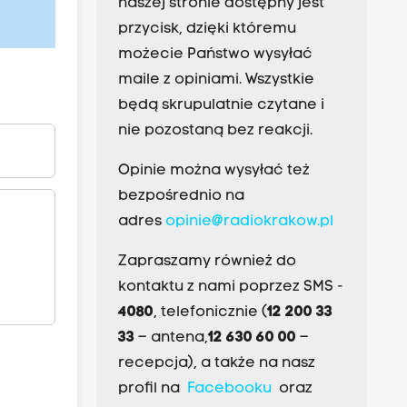
naszej stronie dostępny jest
przycisk, dzięki któremu
możecie Państwo wysyłać
maile z opiniami. Wszystkie
będą skrupulatnie czytane i
nie pozostaną bez reakcji.
Opinie można wysyłać też
bezpośrednio na
adres
opinie@radiokrakow.pl
Zapraszamy również do
kontaktu z nami poprzez SMS -
4080
, telefonicznie (
12 200 33
33
– antena,
12 630 60 00
–
recepcja), a także na nasz
profil na
Facebooku
oraz