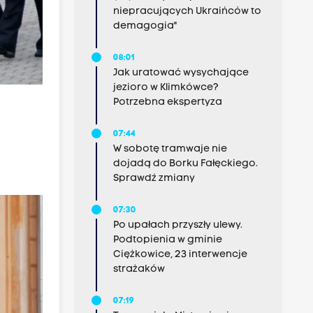
niepracujących Ukraińców to
demagogia"
08:01
Jak uratować wysychające
jezioro w Klimkówce?
Potrzebna ekspertyza
07:44
W sobotę tramwaje nie
dojadą do Borku Fałęckiego.
Sprawdź zmiany
07:30
Po upałach przyszły ulewy.
Podtopienia w gminie
Ciężkowice, 23 interwencje
strażaków
07:19