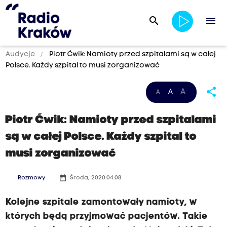
search
menu
Audycje
Piotr Ćwik: Namioty przed szpitalami są w całej
Polsce. Każdy szpital to musi zorganizować
share
A
A
A
Piotr Ćwik: Namioty przed szpitalami
są w całej Polsce. Każdy szpital to
musi zorganizować
date_range
Rozmowy
Środa, 2020.04.08
Kolejne szpitale zamontowały namioty, w
których będą przyjmować pacjentów. Takie