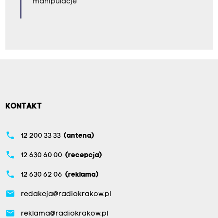
manipulacje
KONTAKT
phone
12 200 33 33
(antena)
phone
12 630 60 00
(recepcja)
phone
12 630 62 06
(reklama)
email
redakcja@radiokrakow.pl
email
reklama@radiokrakow.pl