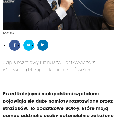
fot: RK
Zapis rozmowy Mariusza Bartkowicza z
wojewodą Małopolski, Piotrem Ćwikiem.
Przed kolejnymi małopolskimi szpitalami
pojawiają się duże namioty rozstawiane przez
strażaków. To dodatkowe SOR-y, które mają
pomóc oddzielić osoby potencjalnie zakażone