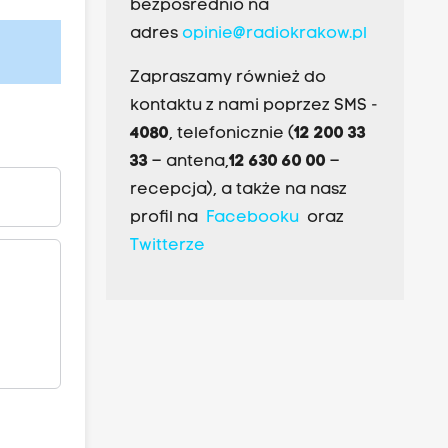
bezpośrednio na
adres
opinie@radiokrakow.pl
Zapraszamy również do
kontaktu z nami poprzez SMS -
4080
, telefonicznie (
12 200 33
33
– antena,
12 630 60 00
–
recepcja), a także na nasz
profil na
Facebooku
oraz
Twitterze