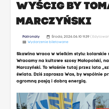
WYŚCIG BY TOM
MARCZYŃSKI
date_range
Patronaty
Środa, 2026.06.10 11:39
( Edytowany
money
Wydarzenie biletowane
Skawina wraca w wielkim stylu: kolarskie 
Wracamy na kultowe szosy Małopolski, na
Marczyński. To właśnie tutaj przez lata „
świata. Dziś zaprasza Was, by wspólnie pr
ogromną pasją i dobrą energią.