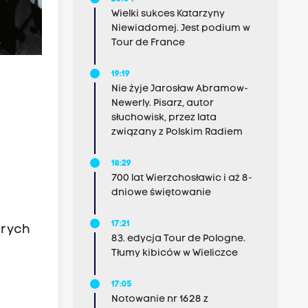
Wielki sukces Katarzyny
Niewiadomej. Jest podium w
Tour de France
19:19
Nie żyje Jarosław Abramow-
Newerly. Pisarz, autor
słuchowisk, przez lata
związany z Polskim Radiem
18:29
700 lat Wierzchosławic i aż 8-
dniowe świętowanie
17:21
órych
83. edycja Tour de Pologne.
Tłumy kibiców w Wieliczce
17:05
Notowanie nr 1628 z