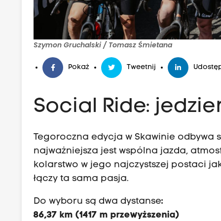
Szymon Gruchalski / Tomasz Śmietana
Pokaż
Tweetnij
Udostęp
Social Ride: jedz
Tegoroczna edycja w Skawinie odbywa si
najważniejsza jest wspólna jazda, atmos
kolarstwo w jego najczystszej postaci jak
łączy ta sama pasja.
Do wyboru są dwa dystanse
:
86,37 km (1417 m przewyższenia)