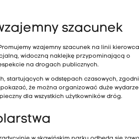
 wzajemny szacunek
 Promujemy wzajemny szacunek na linii kierowca
ecjalną, widoczną naklejkę przypominającą o
spekcie na drogach publicznych.
h, startujących w odstępach czasowych, zgodni
pokazać, że można organizować duże wydarze
pieczny dla wszystkich użytkowników dróg.
olarstwa
. Tradycyjnie w skawińskim parku odbędą się zaw