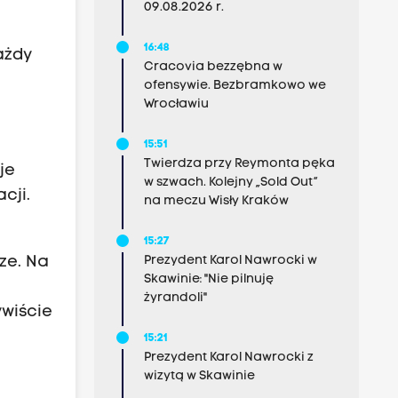
09.08.2026 r.
16:48
ażdy
Cracovia bezzębna w
ofensywie. Bezbramkowo we
Wrocławiu
15:51
Twierdza przy Reymonta pęka
je
w szwach. Kolejny „Sold Out”
cji.
na meczu Wisły Kraków
15:27
ze. Na
Prezydent Karol Nawrocki w
Skawinie: "Nie pilnuję
e
żyrandoli"
wiście
15:21
Prezydent Karol Nawrocki z
wizytą w Skawinie