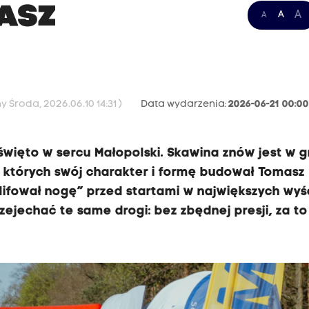
ASZ
A
A
A
 Środa, 2026.06.10 14:31 )
Data wydarzenia:
2026-06-21 00:0
święto w sercu Małopolski. Skawina znów jest w g
 których swój charakter i formę budował Tomasz
szlifował nogę” przed startami w największych wy
zejechać te same drogi: bez zbędnej presji, za to