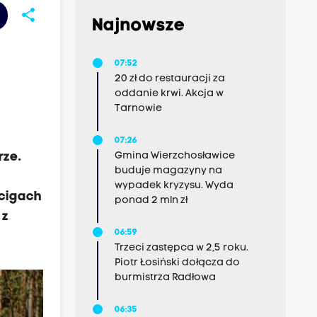
share
Najnowsze
07:52
20 zł do restauracji za
oddanie krwi. Akcja w
0
Tarnowie
07:26
rze.
Gmina Wierzchosławice
buduje magazyny na
wypadek kryzysu. Wyda
ścigach
ponad 2 mln zł
 z
06:59
Trzeci zastępca w 2,5 roku.
Piotr Łosiński dołącza do
burmistrza Radłowa
06:35