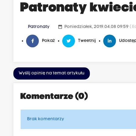
Patronaty kwieci
date_range
Patronaty
Poniedziałek, 2019.04.08 09:59
( E
Pokaż
Tweetnij
Udostęp
Wyślij opinię na temat artykułu
Komentarze (0)
Brak komentarzy