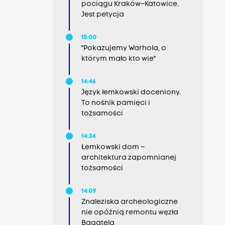
pociągu Kraków–Katowice.
Jest petycja
15:00
"Pokazujemy Warhola, o
którym mało kto wie"
14:46
Język łemkowski doceniony.
To nośnik pamięci i
tożsamości
14:34
Łemkowski dom –
architektura zapomnianej
tożsamości
14:09
Znaleziska archeologiczne
nie opóźnią remontu węzła
Bagatela