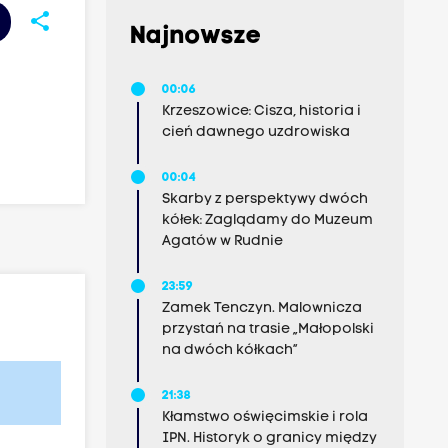
share
Najnowsze
00:06
Krzeszowice: Cisza, historia i
cień dawnego uzdrowiska
00:04
Skarby z perspektywy dwóch
kółek: Zaglądamy do Muzeum
Agatów w Rudnie
23:59
Zamek Tenczyn. Malownicza
przystań na trasie „Małopolski
na dwóch kółkach”
21:38
Kłamstwo oświęcimskie i rola
IPN. Historyk o granicy między