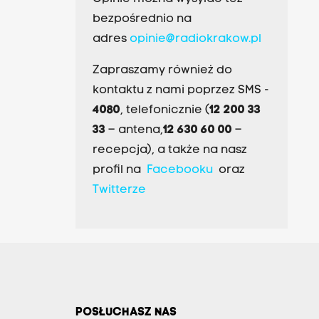
bezpośrednio na
adres
opinie@radiokrakow.pl
Zapraszamy również do
kontaktu z nami poprzez SMS -
4080
, telefonicznie (
12 200 33
33
– antena,
12 630 60 00
–
recepcja), a także na nasz
profil na
Facebooku
oraz
Twitterze
POSŁUCHASZ NAS