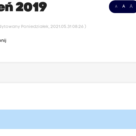
eń 2019
A
A
A
dytowany Poniedziałek, 2021.05.31 08:26 )
nij