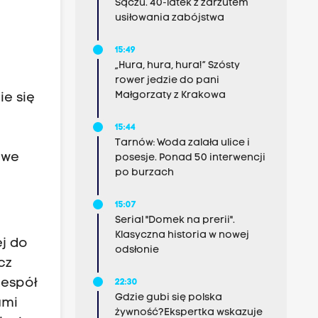
Sączu. 40-latek z zarzutem
usiłowania zabójstwa
15:49
„Hura, hura, hura!” Szósty
rower jedzie do pani
Małgorzaty z Krakowa
ie się
15:44
Tarnów: Woda zalała ulice i
owe
posesje. Ponad 50 interwencji
po burzach
15:07
Serial "Domek na prerii".
Klasyczna historia w nowej
j do
odsłonie
cz
Zespół
22:30
Gdzie gubi się polska
ami
żywność?Ekspertka wskazuje