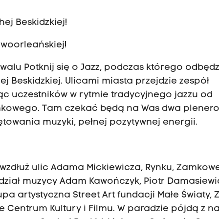
hej Beskidzkiej!
owoorleańskiej!
walu Potknij się o Jazz, podczas którego odbędz
Beskidzkiej. Ulicami miasta przejdzie zespół
ąc uczestników w rytmie tradycyjnego jazzu od
Zamkowego. Tam czekać będą na Was dwa plener
towania muzyki, pełnej pozytywnej energii.
 wzdłuż ulic Adama Mickiewicza, Rynku, Zamkowe
ział muzycy Adam Kawończyk, Piotr Damasiewi
upa artystyczna Street Art fundacji Małe Światy, 
e Centrum Kultury i Filmu. W paradzie pójdą z n