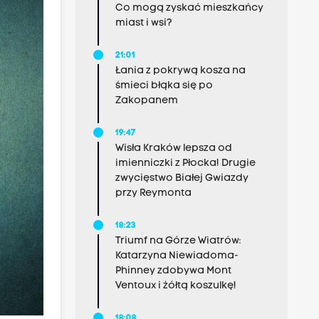
Co mogą zyskać mieszkańcy
miast i wsi?
21:01
Łania z pokrywą kosza na
śmieci błąka się po
Zakopanem
19:47
Wisła Kraków lepsza od
imienniczki z Płocka! Drugie
zwycięstwo Białej Gwiazdy
przy Reymonta
18:23
Triumf na Górze Wiatrów:
Katarzyna Niewiadoma-
Phinney zdobywa Mont
Ventoux i żółtą koszulkę!
18:08