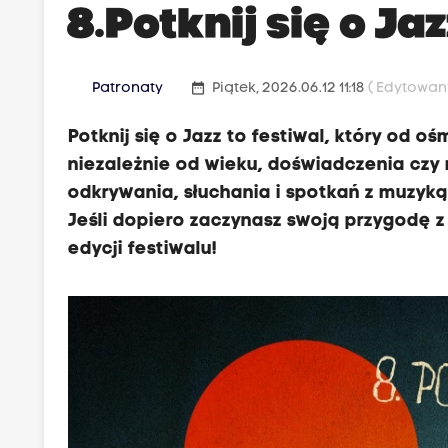
8.Potknij się o Ja
date_range
Patronaty
Piątek, 2026.06.12 11:18
( Edytowany
Potknij się o Jazz to festiwal, który od o
niezależnie od wieku, doświadczenia czy
odkrywania, słuchania i spotkań z muzyką 
Jeśli dopiero zaczynasz swoją przygodę z 
edycji festiwalu!