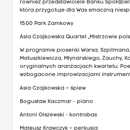
również przedstawiciele Banku Spółdziel
która przygotuje dla Was smaczną niesp
15:00 Park Zamkowy
Asia Czajkowska Quartet „Mistrzowie pols
W programie piosenki Warsa, Szpilmana,
Matuszkiewicza, Młynarskiego, Zauchy, K
oryginalnych aranżacjach kwartetu. Poe
wzbogacone improwizacjami instrument
Asia Czajkowska – śpiew
Bogusław Kaczmar - piano
Antoni Olszewski - kontrabas
Mateusz Krawczyk – perkusja