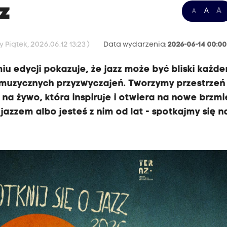
zz
A
A
A
 Piątek, 2026.06.12 13:23 )
Data wydarzenia:
2026-06-14 00:0
śmiu edycji pokazuje, że jazz może być bliski każd
 muzycznych przyzwyczajeń. Tworzymy przestrzeń
na żywo, która inspiruje i otwiera na nowe brzmi
jazzem albo jesteś z nim od lat - spotkajmy się na