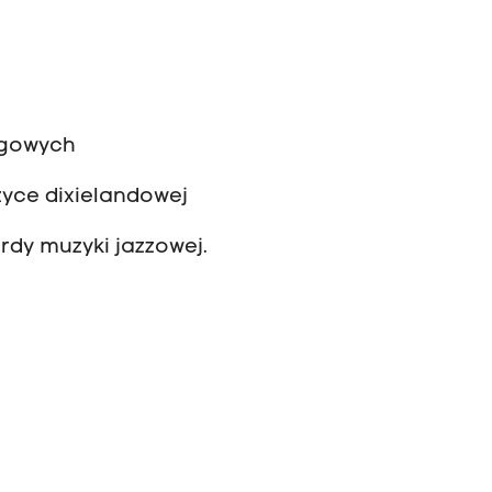
ngowych
zyce dixielandowej
rdy muzyki jazzowej.