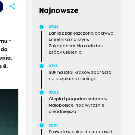
share
Najnowsze
0
07:36
Łania z zakleszczoną pokrywą
śmietnika na szyi w
emu -
Zakopanem. Na razie bez
 do
próby uśpienia
enia.
 8.
07:15
SUP na lato! Kraków zaprasza
na bezpłatne treningi
07:02
Ciepła i pogodna sobota w
Małopolsce. Noc wyraźnie
chłodniejsza
22:05
Prawo łowieckie do poprawki.