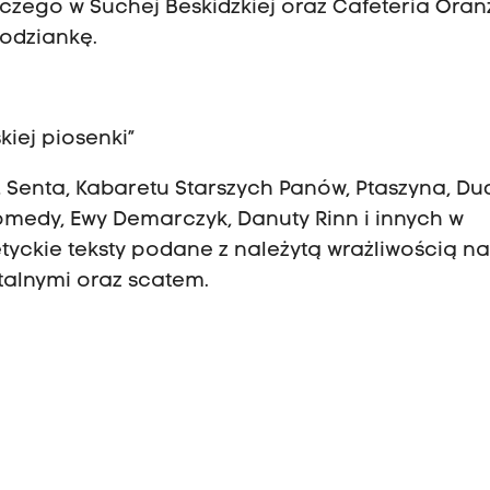
czego w Suchej Beskidzkiej oraz Cafeteria Oranż
odziankę.
kiej piosenki”
 Senta, Kabaretu Starszych Panów, Ptaszyna, Du
omedy, Ewy Demarczyk, Danuty Rinn i innych w
tyckie teksty podane z należytą wrażliwością n
alnymi oraz scatem.