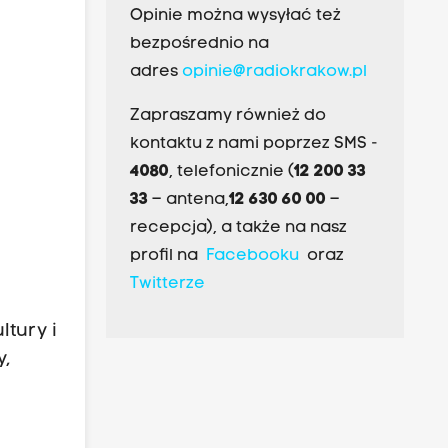
Opinie można wysyłać też
bezpośrednio na
adres
opinie@radiokrakow.pl
Zapraszamy również do
kontaktu z nami poprzez SMS -
4080
, telefonicznie (
12 200 33
33
– antena,
12 630 60 00
–
recepcja), a także na nasz
profil na
Facebooku
oraz
Twitterze
ltury i
y,