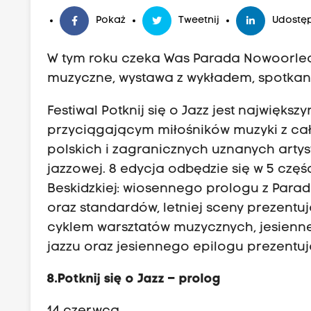
Pokaż
Tweetnij
Udostęp
W tym roku czeka Was Parada Nowoorleań
muzyczne, wystawa z wykładem, spotkani
Festiwal Potknij się o Jazz jest najwię
przyciągającym miłośników muzyki z całe
polskich i zagranicznych uznanych arty
jazzowej. 8 edycja odbędzie się w 5 częś
Beskidzkiej: wiosennego prologu z Para
oraz standardów, letniej sceny prezentu
cyklem warsztatów muzycznych, jesiennej
jazzu oraz jesiennego epilogu prezent
8.Potknij się o Jazz – prolog