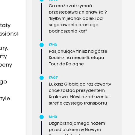
Co może zatrzymać
przestępstwa z nienawiści?
"Byłbym jednak daleki od
sugerowania prostego
taty
podnoszenia kar"
ssions!
17:13
ny,
Pasjonujący finisz na górze
rty
Kocierz na mecie 5. etapu
Tour de Pologne
sceny
17:07
ego
Łukasz Gibała po raz czwarty
z
chce zostać prezydentem
Krakowa. Mówi o zadłużeniu i
tyle
strefie czystego transportu
16:10
Dźgnął znajomego nożem
przed blokiem w Nowym