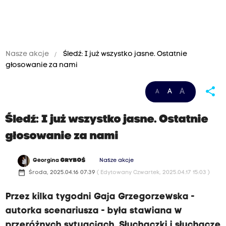
Nasze akcje
Śledź: I już wszystko jasne. Ostatnie
głosowanie za nami
share
A
A
A
Śledź: I już wszystko jasne. Ostatnie
głosowanie za nami
Georgina
GRYBOŚ
Nasze akcje
date_range
Środa, 2025.04.16 07:39
( Edytowany Czwartek, 2025.04.17 15:03 )
Przez kilka tygodni Gaja Grzegorzewska -
autorka scenariusza - była stawiana w
przeróżnych sytuacjach. Słuchaczki i słuchacze