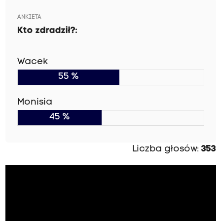
ANKIETA
Kto zdradził?:
Wacek
55 %
Monisia
45 %
Liczba głosów:
353