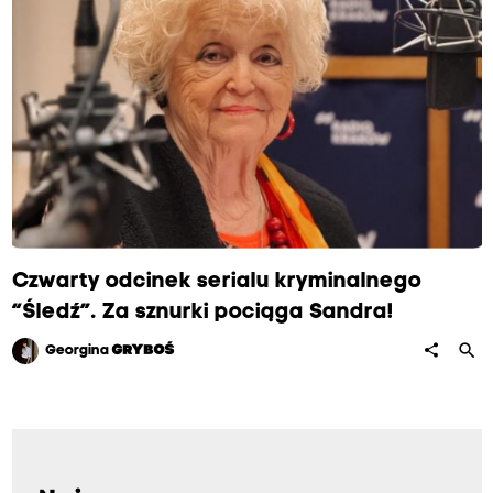
Czwarty odcinek serialu kryminalnego
“Śledź”. Za sznurki pociąga Sandra!
search
share
Georgina
GRYBOŚ