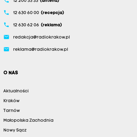
phone
12 200 33 33
(antena)
phone
12 630 60 00
(recepcja)
phone
12 630 62 06
(reklama)
email
redakcja@radiokrakow.pl
email
reklama@radiokrakow.pl
O NAS
Aktualności
Kraków
Tarnów
Małopolska Zachodnia
Nowy Sącz