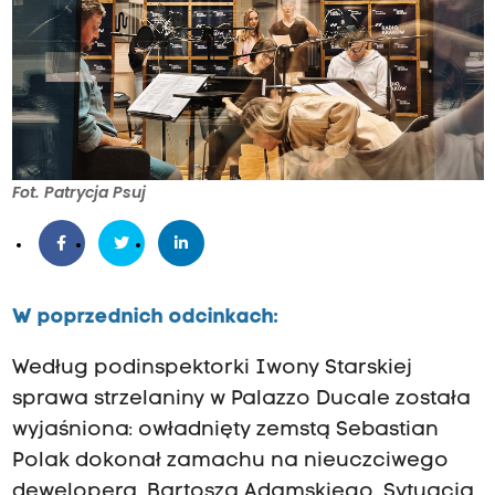
Fot. Patrycja Psuj
W poprzednich odcinkach:
Według podinspektorki Iwony Starskiej
sprawa strzelaniny w Palazzo Ducale została
wyjaśniona: owładnięty zemstą Sebastian
Polak dokonał zamachu na nieuczciwego
dewelopera, Bartosza Adamskiego. Sytuacja