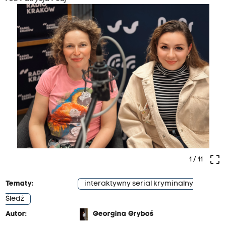
crop_free
1
/ 11
Tematy:
interaktywny serial kryminalny
Śledź
Autor:
Georgina Gryboś