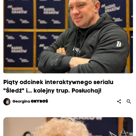
Piąty odcinek interaktywnego serialu
"Śledź" i... kolejny trup. Posłuchaj!
search
share
Georgina
GRYBOŚ