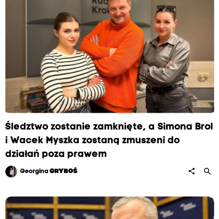
Śledztwo zostanie zamknięte, a Simona Brol
i Wacek Myszka zostaną zmuszeni do
działań poza prawem
search
share
Georgina
GRYBOŚ