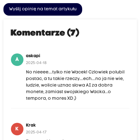
Wyślij opinię na temat artykułu
Komentarze (7)
askapi
A
2025-04-18
No nieeee....tylko nie Wacek! Czlowiek polubil
postac, a tu takie rzeczy....ech....no ja nie wie,
ludzie, wolicie uznac slowa AI za dobra
monete, zamiast swojskiego Wacka...o
tempora, o mores XD ;)
Krak
K
2025-04-17