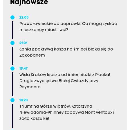
Najnowsze
22:05
Prawo łowieckie do poprawki. Co mogą zyskać
mieszkańcy miast i wsi?
21:01
Łania z pokrywą kosza na śmieci błąka się po
Zakopanem
19:47
Wisła Kraków lepsza od imienniczki z Płocka!
Drugie zwycięstwo Białej Gwiazdy przy
Reymonta
18:23
Triumf na Górze Wiatrów: Katarzyna
Niewiadoma-Phinney zdobywa Mont Ventoux i
żółtą koszulkę!