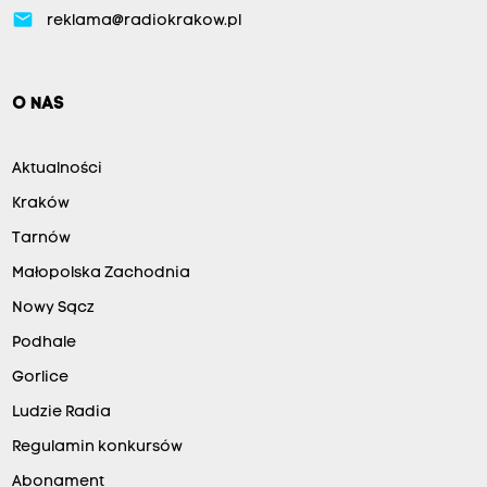
email
reklama@radiokrakow.pl
O NAS
Aktualności
Kraków
Tarnów
Małopolska Zachodnia
Nowy Sącz
Podhale
Gorlice
Ludzie Radia
Regulamin konkursów
Abonament