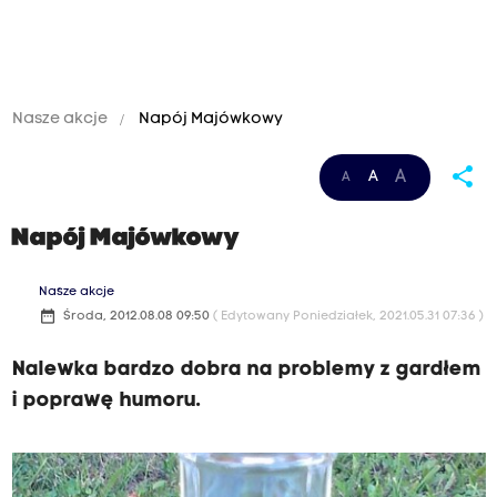
Nasze akcje
Napój Majówkowy
share
A
A
A
Napój Majówkowy
Nasze akcje
date_range
Środa, 2012.08.08 09:50
( Edytowany Poniedziałek, 2021.05.31 07:36 )
Nalewka bardzo dobra na problemy z gardłem
i poprawę humoru.