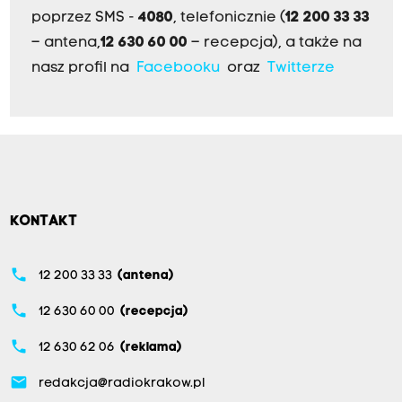
poprzez SMS -
4080
, telefonicznie (
12 200 33 33
– antena,
12 630 60 00
– recepcja), a także na
nasz profil na
Facebooku
oraz
Twitterze
KONTAKT
phone
12 200 33 33
(antena)
phone
12 630 60 00
(recepcja)
phone
12 630 62 06
(reklama)
email
redakcja@radiokrakow.pl