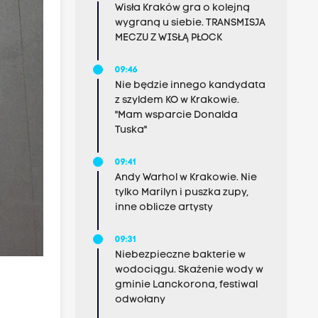
Wisła Kraków gra o kolejną
wygraną u siebie. TRANSMISJA
MECZU Z WISŁĄ PŁOCK
09:46
Nie będzie innego kandydata
z szyldem KO w Krakowie.
"Mam wsparcie Donalda
Tuska"
09:41
Andy Warhol w Krakowie. Nie
tylko Marilyn i puszka zupy,
inne oblicze artysty
09:31
Niebezpieczne bakterie w
wodociągu. Skażenie wody w
gminie Lanckorona, festiwal
odwołany