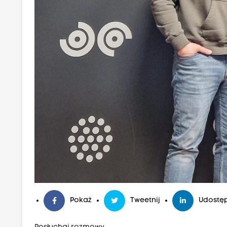
Pokaż
Tweetnij
Udostęp