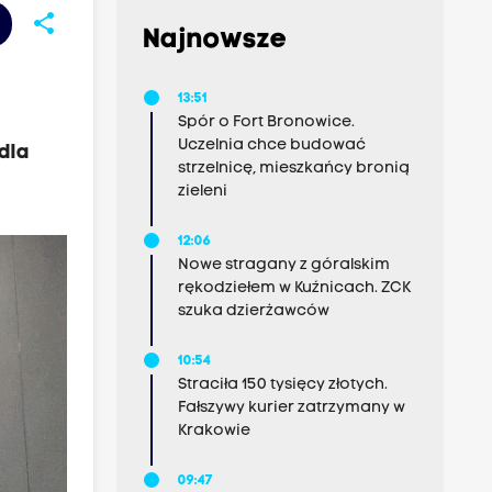
share
Najnowsze
13:51
Spór o Fort Bronowice.
Uczelnia chce budować
dla
strzelnicę, mieszkańcy bronią
zieleni
12:06
Nowe stragany z góralskim
rękodziełem w Kuźnicach. ZCK
szuka dzierżawców
10:54
Straciła 150 tysięcy złotych.
Fałszywy kurier zatrzymany w
Krakowie
09:47