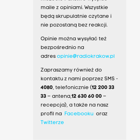
maile z opiniami. Wszystkie
będą skrupulatnie czytane i
nie pozostaną bez reakcji.
Opinie można wysyłać też
bezpośrednio na
adres
opinie@radiokrakow.pl
Zapraszamy również do
kontaktu z nami poprzez SMS -
4080
, telefonicznie (
12 200 33
33
– antena,
12 630 60 00
–
recepcja), a także na nasz
profil na
Facebooku
oraz
Twitterze