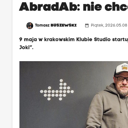
AbradAb: nie chc
date_range
Tomasz
BUSZEWSKI
Piątek, 2026.05.08
9 maja w krakowskim Klubie Studio start
Joki”.