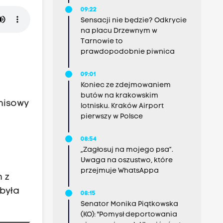
09:22
Sensacji nie będzie? Odkrycie
na placu Drzewnym w
Tarnowie to
prawdopodobnie piwnica
09:01
Koniec ze zdejmowaniem
butów na krakowskim
misowy
lotnisku. Kraków Airport
pierwszy w Polsce
08:54
„Zagłosuj na mojego psa”.
Uwaga na oszustwo, które
przejmuje WhatsAppa
 z
była
08:15
Senator Monika Piątkowska
(KO): "Pomysł deportowania