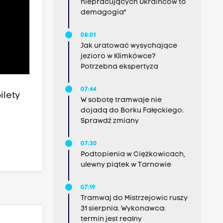
niepracujących Ukraińców to
demagogia"
08:01
Jak uratować wysychające
jezioro w Klimkówce?
Potrzebna ekspertyza
07:44
ilety
W sobotę tramwaje nie
dojadą do Borku Fałęckiego.
Sprawdź zmiany
07:30
Podtopienia w Ciężkowicach,
ulewny piątek w Tarnowie
07:19
Tramwaj do Mistrzejowic ruszy
31 sierpnia. Wykonawca:
termin jest realny