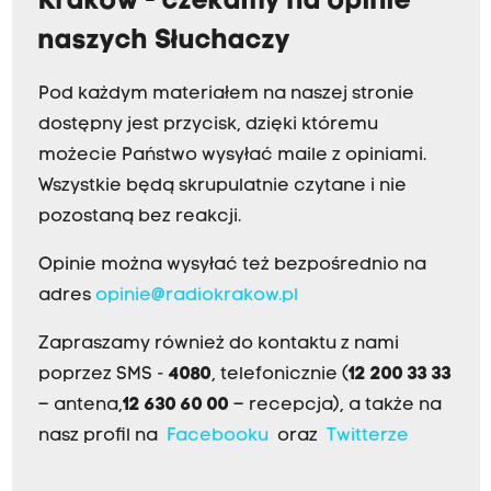
Kraków - czekamy na opinie
naszych Słuchaczy
Pod każdym materiałem na naszej stronie
dostępny jest przycisk, dzięki któremu
możecie Państwo wysyłać maile z opiniami.
Wszystkie będą skrupulatnie czytane i nie
pozostaną bez reakcji.
Opinie można wysyłać też bezpośrednio na
adres
opinie@radiokrakow.pl
Zapraszamy również do kontaktu z nami
poprzez SMS -
4080
, telefonicznie (
12 200 33 33
– antena,
12 630 60 00
– recepcja), a także na
nasz profil na
Facebooku
oraz
Twitterze