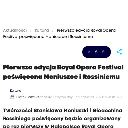
Aktualności
Kultura
Pierwsza edycja Royal Opera
Festival poświęcona Moniuszce i Rossiniemu
share
A
A
A
Pierwsza edycja Royal Opera Festival
poświęcona Moniuszce i Rossiniemu
Kultura
date_range
Piątek, 2019.06.21 13:47
( Edytowany Poniedziałek, 2021.05.31 01:07 )
Twórczości Stanisława Moniuszki i Gioacchina
Rossiniego poświęcony będzie organizowany
po raz pierwszy w Małopolsce Royal Opera