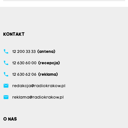
KONTAKT
phone
12 200 33 33
(antena)
phone
12 630 60 00
(recepcja)
phone
12 630 62 06
(reklama)
email
redakcja@radiokrakow.pl
email
reklama@radiokrakow.pl
O NAS