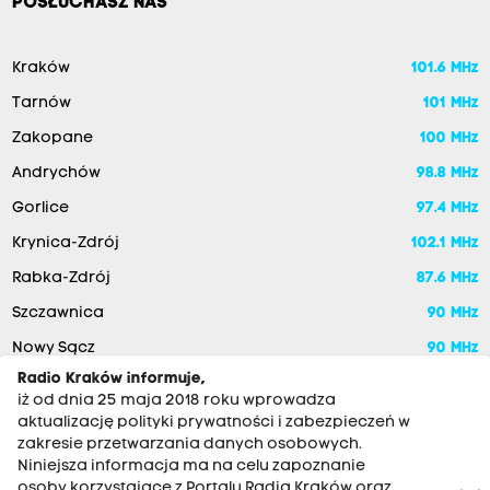
POSŁUCHASZ NAS
Kraków
101.6 MHz
Tarnów
101 MHz
Zakopane
100 MHz
Andrychów
98.8 MHz
Gorlice
97.4 MHz
Krynica-Zdrój
102.1 MHz
Rabka-Zdrój
87.6 MHz
Szczawnica
90 MHz
Nowy Sącz
90 MHz
Radio Kraków informuje,
iż od dnia 25 maja 2018 roku wprowadza
aktualizację polityki prywatności i zabezpieczeń w
zakresie przetwarzania danych osobowych.
Niniejsza informacja ma na celu zapoznanie
osoby korzystające z Portalu Radia Kraków oraz