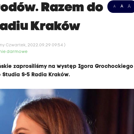
rodów. Razem do
A
A
A
Radiu Kraków
ny Czwartek, 2022.09.29 09:54 )
nie darmowe
ńskie zaprosiliśmy na występ Igora Grochockiego 
 Studia S-5 Radia Kraków.