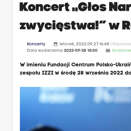
Koncert „Głos Na
zwycięstwa!” w 
date_range
Koncerty
Wtorek, 2022.09.27 16:48
( Edytowa
money
Data wydarzenia:
2022-09-28 18:00
Wydarze
W imieniu Fundacji Centrum Polsko-Ukrai
zespołu IZZI w środę 28 września 2022 do