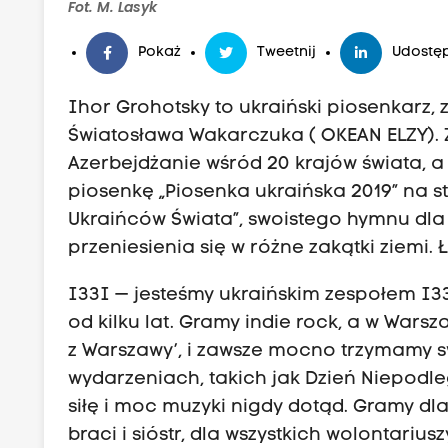
Fot. M. Lasyk
Pokaż
Tweetnij
Udostęp
Ihor Grohotsky to ukraiński piosenkarz,
Światosława Wakarczuka ( OKEAN ELZY). 
Azerbejdżanie wśród 20 krajów świata, a
piosenkę „Piosenka ukraińska 2019” na s
Ukraińców Świata”, swoistego hymnu dla 
przeniesienia się w różne zakątki ziemi. 
I33I — jesteśmy ukraińskim zespołem I3
od kilku lat. Gramy indie rock, a w Warsz
z Warszawy’, i zawsze mocno trzymamy s
wydarzeniach, takich jak Dzień Niepodleg
siłę i moc muzyki nigdy dotąd. Gramy dl
braci i sióstr, dla wszystkich wolontariuszy