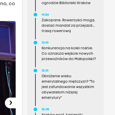
ogrodzie Biblioteki Kraków
wno, co
14:26
Zakopane. Rowerzyści mogą
dostać mandat za przejazd...
trasą rowerową
13:10
Konkurencja na kolei rośnie.
Co oznacza wejście nowych
przewoźników do Małopolski?
12:10
Obniżenie wieku
emerytalnego mężczyzn? "To
jest zafundowanie wszystkim
obywatelom niższej
emerytury"
›
10:45