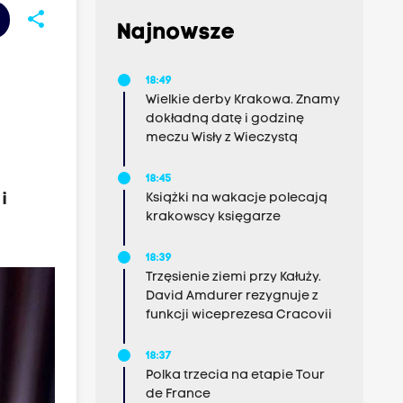
share
Najnowsze
18:49
Wielkie derby Krakowa. Znamy
dokładną datę i godzinę
meczu Wisły z Wieczystą
18:45
i
Książki na wakacje polecają
krakowscy księgarze
18:39
Trzęsienie ziemi przy Kałuży.
David Amdurer rezygnuje z
funkcji wiceprezesa Cracovii
18:37
Polka trzecia na etapie Tour
de France