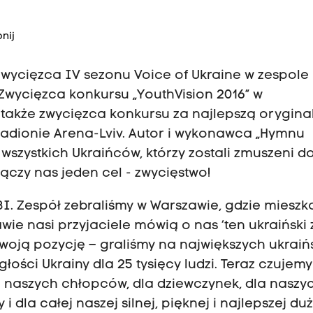
nij
 zwycięzca IV sezonu Voice of Ukraine w zespole
Zwycięzca konkursu „YouthVision 2016” w
 także zwycięzca konkursu za najlepszą orygina
tadionie Arena-Lviv. Autor i wykonawca „Hymnu
wszystkich Ukraińców, którzy zostali zmuszeni d
Łączy nas jeden cel - zwycięstwo!
3I. Zespół zebraliśmy w Warszawie, gdzie miesz
awie nasi przyjaciele mówią o nas ‘ten ukraiński
woją pozycję – graliśmy na największych ukraiń
łości Ukrainy dla 25 tysięcy ludzi. Teraz czujem
a naszych chłopców, dla dziewczynek, dla naszy
 i dla całej naszej silnej, pięknej i najlepszej duż