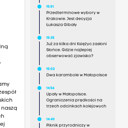
15:51
Przedterminowe wybory w
Krakowie. Jest decyzja
Łukasza Gibały
15:35
Już za kilka dni Księżyc zasłoni
lną
Słońce. Gdzie najlepiej
obserwować zjawisko?
o
15:02
Dwa karambole w Małopolsce
kamy
14:56
 zespół
Upały w Małopolsce.
skich
Ograniczenia prędkości na
trzech odcinkach kolejowych
y naszą
ch
14:40
ej
Piknik przyrodniczy w