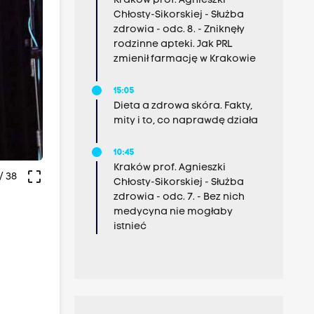
Kraków prof. Agnieszki
Chłosty-Sikorskiej - Służba
zdrowia - odc. 8. - Zniknęły
rodzinne apteki. Jak PRL
zmienił farmację w Krakowie
15:05
Dieta a zdrowa skóra. Fakty,
mity i to, co naprawdę działa
10:45
Kraków prof. Agnieszki
crop_free
/ 38
Chłosty-Sikorskiej - Służba
zdrowia - odc. 7. - Bez nich
medycyna nie mogłaby
istnieć