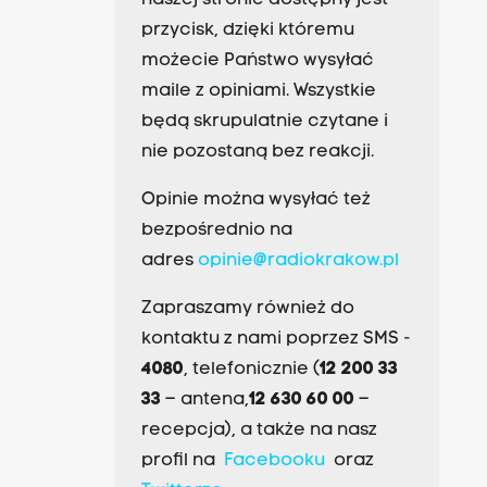
naszej stronie dostępny jest
przycisk, dzięki któremu
możecie Państwo wysyłać
maile z opiniami. Wszystkie
będą skrupulatnie czytane i
nie pozostaną bez reakcji.
Opinie można wysyłać też
bezpośrednio na
adres
opinie@radiokrakow.pl
Zapraszamy również do
kontaktu z nami poprzez SMS -
4080
, telefonicznie (
12 200 33
33
– antena,
12 630 60 00
–
recepcja), a także na nasz
profil na
Facebooku
oraz