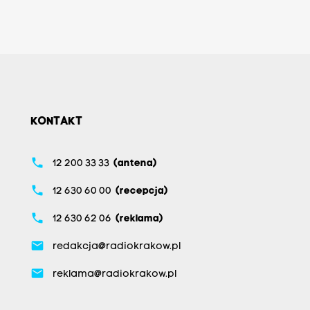
KONTAKT
phone
12 200 33 33
(antena)
phone
12 630 60 00
(recepcja)
phone
12 630 62 06
(reklama)
email
redakcja@radiokrakow.pl
email
reklama@radiokrakow.pl