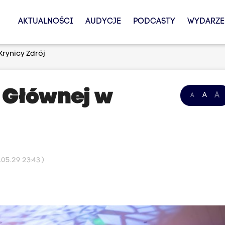
AKTUALNOŚCI
AUDYCJE
PODCASTY
WYDARZE
 Krynicy Zdrój
i Głównej w
A
A
A
05.29 23:43 )