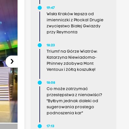
19:47
Wisła Kraków lepsza od
imienniczki z Płocka! Drugie
zwycięstwo Białej Gwiazdy
przy Reymonta
18:23
Triumf na Górze Wiatrów:
Katarzyna Niewiadoma-
›
Phinney zdobywa Mont
Ventoux i żółtą koszulkę!
18:08
Co może zatrzymać
przestępstwa z nienawiści?
"Byłbym jednak daleki od
sugerowania prostego
podnoszenia kar"
17:13