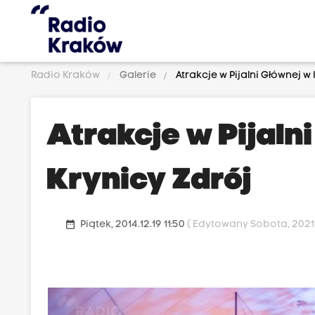
Radio Kraków
Galerie
Atrakcje w Pijalni Głównej w
Atrakcje w Pijaln
Krynicy Zdrój
date_range
Piątek, 2014.12.19 11:50
( Edytowany Sobota, 2021.