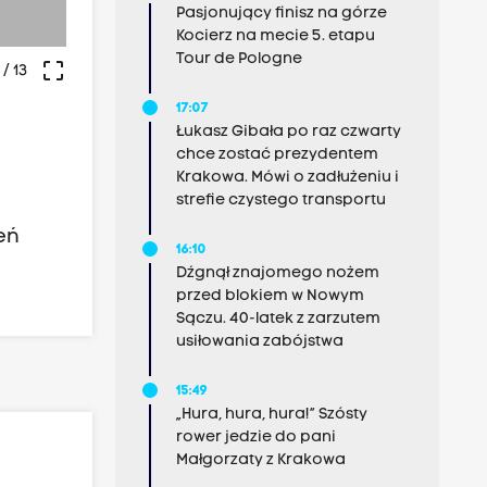
Fot. Damian Radziak
Pasjonujący finisz na górze
Kocierz na mecie 5. etapu
Tour de Pologne
crop_free
/ 13
17:07
Łukasz Gibała po raz czwarty
chce zostać prezydentem
Krakowa. Mówi o zadłużeniu i
strefie czystego transportu
eń
16:10
Dźgnął znajomego nożem
przed blokiem w Nowym
Sączu. 40-latek z zarzutem
usiłowania zabójstwa
15:49
„Hura, hura, hura!” Szósty
rower jedzie do pani
Małgorzaty z Krakowa