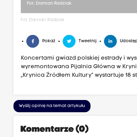
Fot. Damian Radziak
Fot. Damian Radziak
Pokaż
Tweetnij
Udostęp
Koncertami gwiazd polskiej estrady i w
wyremontowana Pijalnia Główna w Kryni
„Krynica Źródłem Kultury” wystartuje 18 
Wyślij opinię na temat artykułu
Komentarze (0)