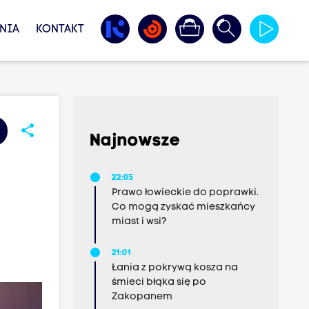
NIA
KONTAKT
share
Najnowsze
22:05
Prawo łowieckie do poprawki.
Co mogą zyskać mieszkańcy
miast i wsi?
21:01
Łania z pokrywą kosza na
śmieci błąka się po
Zakopanem