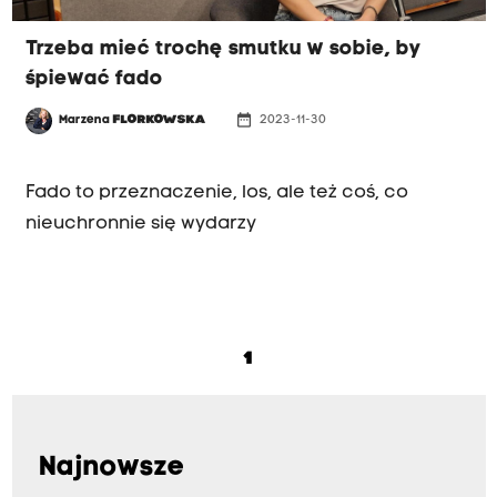
Trzeba mieć trochę smutku w sobie, by
śpiewać fado
date_range
Marzena
FLORKOWSKA
2023-11-30
WIECZORNY GOŚĆ
Fado to przeznaczenie, los, ale też coś, co
nieuchronnie się wydarzy
1
Najnowsze