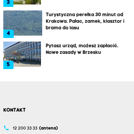
3
Turystyczna perełka 30 minut od
Krakowa. Pałac, zamek, klasztor i
brama do lasu
4
Pytasz urząd, możesz zapłacić.
Nowe zasady w Brzesku
5
KONTAKT
phone
12 200 33 33
(antena)