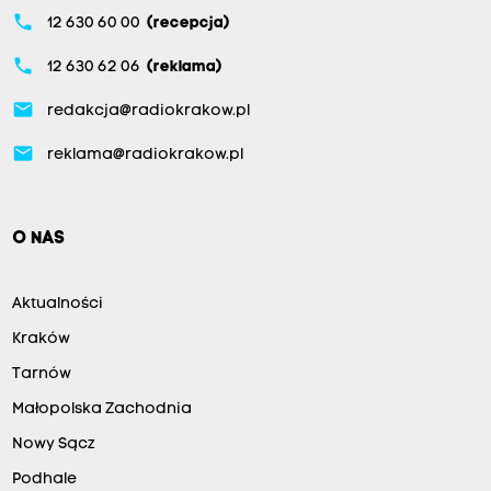
phone
12 630 60 00
(recepcja)
phone
12 630 62 06
(reklama)
email
redakcja@radiokrakow.pl
email
reklama@radiokrakow.pl
O NAS
Aktualności
Kraków
Tarnów
Małopolska Zachodnia
Nowy Sącz
Podhale