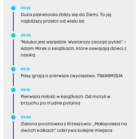
09:42
Duża planetoida zbliży się do Ziemi. To jej
najbliższy przelot od wielu lat
09:40
"Nauka jest wszędzie. Wystarczy zacząć pytać” –
Adam Mirek o książkach, które oswajają dzieci z
nauką
09:16
Pasy grają o pierwsze zwycięstwo. TRANSMISJA
09:10
Pierwsza miłość w książkach. Od motyli w
brzuchu po trudne pytania
09:00
Zielona pocztówka z Krzeszowic. „Małopolska na
dwóch kółkach” odkrywa kolejne miejsca