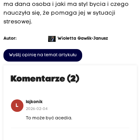
c
ma dana osoba i jaki ma styl bycia i czego
z
nauczyła się, że pomaga jej w sytuacji
y
m
stresowej.
p
y
t
Autor:
Wioletta Gawlik-Janusz
a
n
i
Wyślij opinię na temat artykułu
e
,
k
t
Komentarze (2)
ó
r
e
z
lajkonik
a
L
2026-02-04
d
a
To może być acedia.
ł
a
s
i