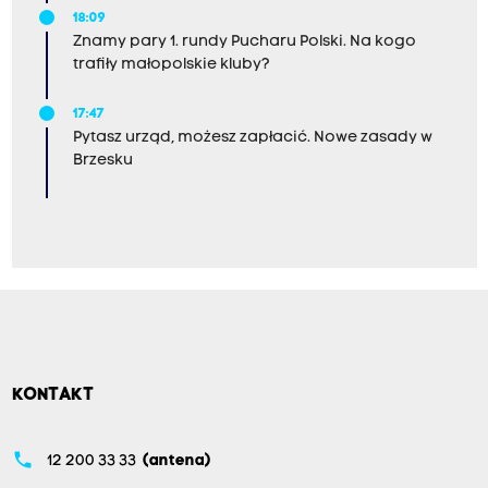
p
r
18:09
z
Znamy pary 1. rundy Pucharu Polski. Na kogo
e
trafiły małopolskie kluby?
c
i
17:47
w
d
Pytasz urząd, możesz zapłacić. Nowe zasady w
z
Brzesku
i
a
ł
a
ć
i
p
o
t
o
p
o
KONTAKT
w
s
t
phone
12 200 33 33
(antena)
r