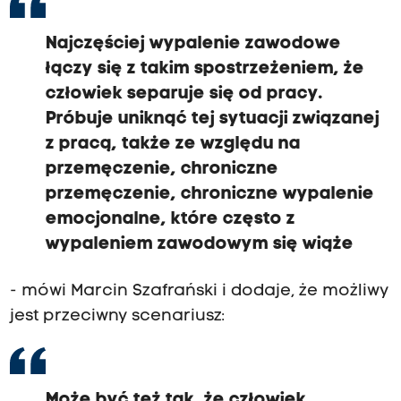
o
n
o
Najczęściej wypalenie zawodowe
w
łączy się z takim spostrzeżeniem, że
a
ć
człowiek separuje się od pracy.
n
Próbuje uniknąć tej sytuacji związanej
i
e
z pracą, także ze względu na
t
y
przemęczenie, chroniczne
l
przemęczenie, chroniczne wypalenie
k
o
emocjonalne, które często z
w
wypaleniem zawodowym się wiąże
o
b
s
- mówi Marcin Szafrański i dodaje, że możliwy
z
a
jest przeciwny scenariusz:
r
z
e
p
r
Może być też tak, że człowiek