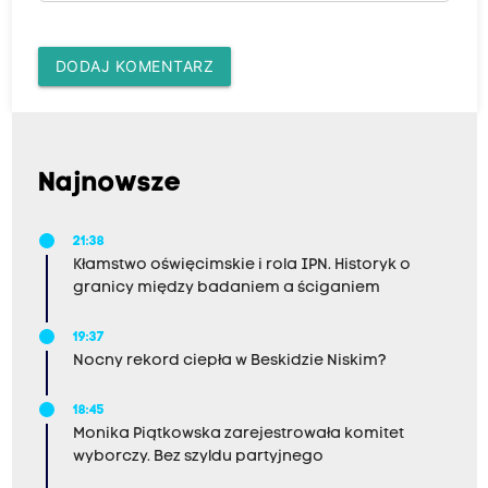
r
z
n
DODAJ KOMENTARZ
e
m
o
g
ą
w
Najnowsze
j
a
k
21:38
i
Kłamstwo oświęcimskie i rola IPN. Historyk o
ś
granicy między badaniem a ściganiem
s
p
o
19:37
s
Nocny rekord ciepła w Beskidzie Niskim?
ó
b
t
18:45
e
Monika Piątkowska zarejestrowała komitet
m
wyborczy. Bez szyldu partyjnego
u