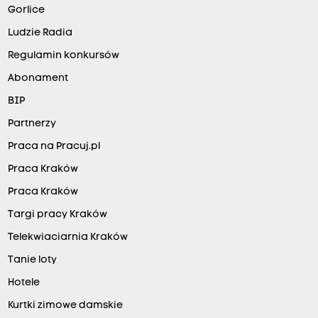
o
Gorlice
n
i
Ludzie Radia
e
c
Regulamin konkursów
z
Abonament
n
i
BIP
e
.
Partnerzy
O
c
Praca na Pracuj.pl
z
y
Praca Kraków
w
Praca Kraków
i
ś
Targi pracy Kraków
c
i
Telekwiaciarnia Kraków
e
n
Tanie loty
i
Hotele
s
k
Kurtki zimowe damskie
i