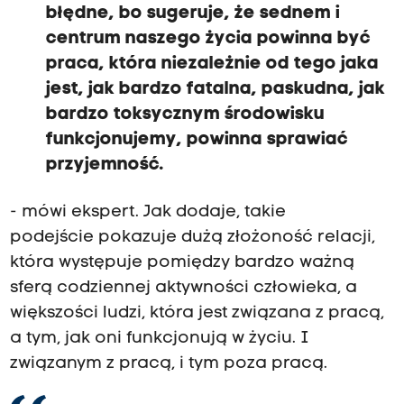
e
błędne, bo sugeruje, że sednem i
k
j
centrum naszego życia powinna być
u
praca, która niezależnie od tego jaka
ż
n
jest, jak bardzo fatalna, paskudna, jak
i
bardzo toksycznym środowisku
e
j
funkcjonujemy, powinna sprawiać
e
przyjemność.
s
t
w
- mówi ekspert. Jak dodaje, takie
s
t
podejście pokazuje dużą złożoność relacji,
a
która występuje pomiędzy bardzo ważną
n
i
sferą codziennej aktywności człowieka, a
e
f
większości ludzi, która jest związana z pracą,
u
a tym, jak oni funkcjonują w życiu. I
n
k
związanym z pracą, i tym poza pracą.
c
j