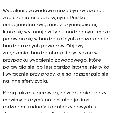
o
r
o
Wypalenie zawodowe może być związane z
d
zaburzeniami depresyjnymi. Pustka
z
a
emocjonalna związana z czynnościami,
j
u
które się wykonuje w życiu codziennym, może
b
pojawiać się w bardzo różnych obszarach i z
ł
ę
bardzo różnych powodów. Objawy
d
zmęczenia, bardzo charakterystyczne w
n
e
przypadku wypalenia zawodowego, które
k
pojawiają się, co jest bardzo istotne, nie tylko
o
ł
i wyłącznie przy pracy, ale są, rozszerzają się
o
na inne sfery życia.
,
k
t
Mogą także sugerować, że w gruncie rzeczy
ó
r
mówimy o czymś, co jest albo jakimś
e
rodzajem trudności ogólnożyciowych u
w