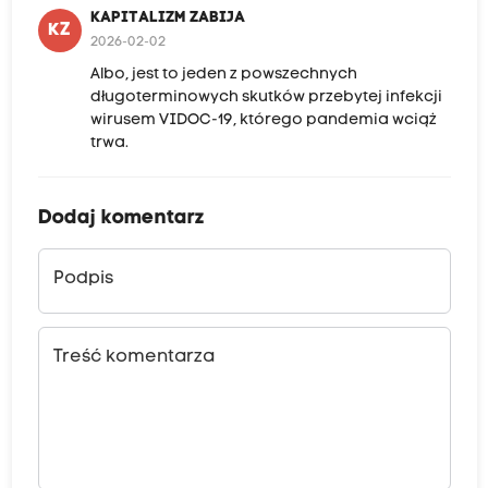
ę
KAPITALIZM ZABIJA
KZ
j
2026-02-02
e
s
Albo, jest to jeden z powszechnych
t
długoterminowych skutków przebytej infekcji
t
wirusem VIDOC-19, którego pandemia wciąż
o
trwa.
,
c
z
y
Dodaj komentarz
c
z
y
Podpis
n
n
i
k
Treść komentarza
i
z
e
w
n
ę
t