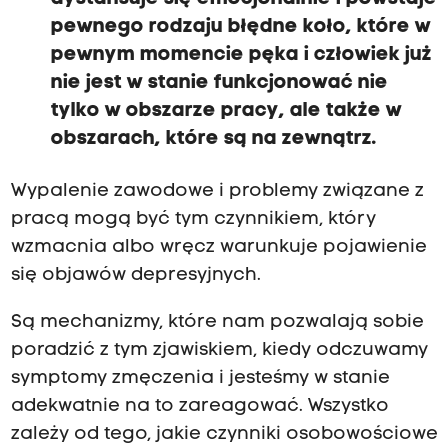
ó
pewnego rodzaju błędne koło, które w
r
e
pewnym momencie pęka i człowiek już
s
nie jest w stanie funkcjonować nie
ą
n
tylko w obszarze pracy, ale także w
a
z
obszarach, które są na zewnątrz.
e
w
n
Wypalenie zawodowe i problemy związane z
ą
pracą mogą być tym czynnikiem, który
t
r
wzmacnia albo wręcz warunkuje pojawienie
z
się objawów depresyjnych.
,
w
z
Są mechanizmy, które nam pozwalają sobie
w
poradzić z tym zjawiskiem, kiedy odczuwamy
i
ą
symptomy zmęczenia i jesteśmy w stanie
z
adekwatnie na to zareagować. Wszystko
k
u
zależy od tego, jakie czynniki osobowościowe
z