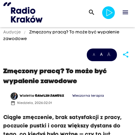
search
menu
Audycje
Zmęczony pracą? To może być wypalenie
zawodowe
share
A
A
A
ż
e
j
Zmęczony pracą? To może być
e
s
wypalenie zawodowe
t
b
a
Wioletta
GAWLIK-JANUSZ
Wieczorna terapia
r
date_range
Niedziela, 2026.02.01
d
z
i
Ciągłe zmęczenie, brak satysfakcji z pracy,
e
poczucie pustki i coraz większy dystans do
j
p
tego, co kiedyś było ważne — czy to już