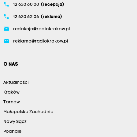
z
phone
12 630 60 00
(recepcja)
y
m
phone
12 630 62 06
(reklama)
a
ć
email
?
redakcja@radiokrakow.pl
N
o
email
reklama@radiokrakow.pl
o
k
a
z
O NAS
u
j
e
Aktualności
s
i
Kraków
ę
,
Tarnów
ż
e
Małopolska Zachodnia
n
i
Nowy Sącz
e
Podhale
k