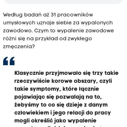
i
e
j
Według badań aż 31 pracowników
d
umysłowych uznaje siebie za wypalonych
y
s
zawodowo. Czym to wypalenie zawodowe
t
różni się na przykład od zwykłego
a
n
zmęczenia?
s
u
j
e
s
Klasycznie przyjmowało się trzy takie
i
ę
rzeczywiście korowe obszary, czyli
d
takie symptomy, które łącznie
o
t
pojawiając się pozwalają na to,
e
żebyśmy to co się dzieje z danym
g
o
człowiekiem i jego relacji do pracy
e
mogli określić jako wypalenie
m
o