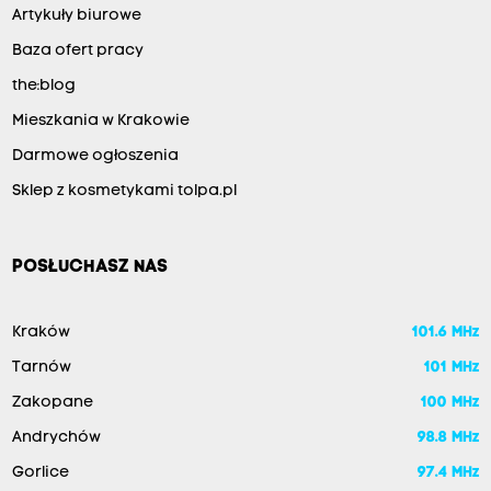
p
Artykuły biurowe
o
z
Baza ofert pracy
i
o
the:blog
m
Mieszkania w Krakowie
s
a
Darmowe ogłoszenia
t
y
Sklep z kosmetykami tolpa.pl
s
f
a
k
POSŁUCHASZ NAS
c
j
i
Kraków
101.6 MHz
z
p
Tarnów
101 MHz
r
a
Zakopane
100 MHz
c
Andrychów
98.8 MHz
y
,
Gorlice
97.4 MHz
p