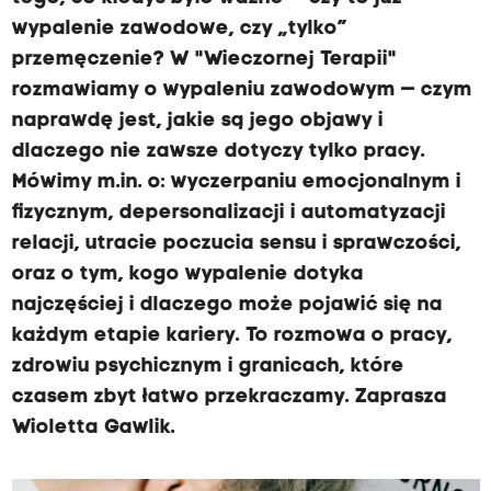
r
wypalenie zawodowe, czy „tylko”
z
e
przemęczenie? W "Wieczornej Terapii"
m
rozmawiamy o wypaleniu zawodowym — czym
ę
c
naprawdę jest, jakie są jego objawy i
z
o
dlaczego nie zawsze dotyczy tylko pracy.
n
Mówimy m.in. o: wyczerpaniu emocjonalnym i
y
,
fizycznym, depersonalizacji i automatyzacji
j
relacji, utracie poczucia sensu i sprawczości,
e
s
oraz o tym, kogo wypalenie dotyka
z
najczęściej i dlaczego może pojawić się na
c
z
każdym etapie kariery. To rozmowa o pracy,
e
zdrowiu psychicznym i granicach, które
b
a
czasem zbyt łatwo przekraczamy. Zaprasza
r
d
Wioletta Gawlik.
z
i
e