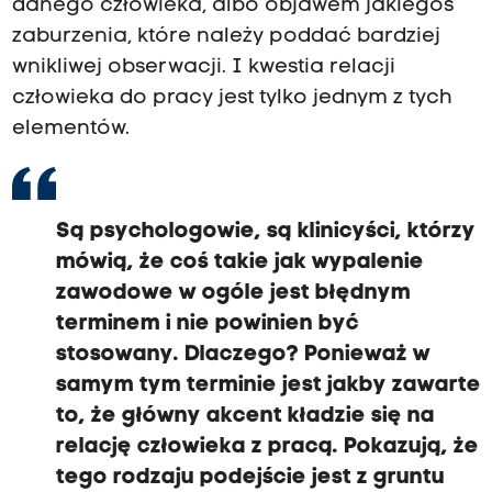
p
danego człowieka, albo objawem jakiegoś
e
zaburzenia, które należy poddać bardziej
w
n
wnikliwej obserwacji. I kwestia relacji
y
człowieka do pracy jest tylko jednym z tych
m
m
elementów.
o
m
e
n
c
Są psychologowie, są klinicyści, którzy
i
e
mówią, że coś takie jak wypalenie
p
zawodowe w ogóle jest błędnym
ę
k
terminem i nie powinien być
a
stosowany. Dlaczego? Ponieważ w
i
c
samym tym terminie jest jakby zawarte
z
to, że główny akcent kładzie się na
ł
o
relację człowieka z pracą. Pokazują, że
w
tego rodzaju podejście jest z gruntu
i