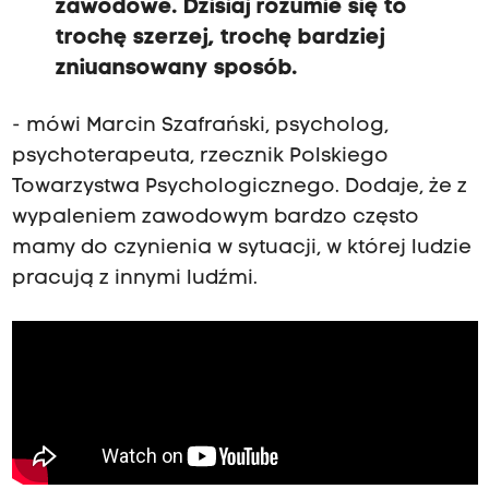
zawodowe. Dzisiaj rozumie się to
c
trochę szerzej, trochę bardziej
j
o
zniuansowany sposób.
n
a
l
- mówi Marcin Szafrański, psycholog,
n
i
psychoterapeuta, rzecznik Polskiego
e
Towarzystwa Psychologicznego. Dodaje, że z
i
p
wypaleniem zawodowym bardzo często
o
mamy do czynienia w sytuacji, w której ludzie
w
s
pracują z innymi ludźmi.
t
a
j
e
p
e
w
n
e
g