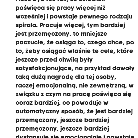
a
poświęca się pracy więcej niż
c
y
wcześniej i powstaje pewnego rodzaju
,
a
spirala. Pracuje więcej, tym bardziej
l
jest przemęczony, to mniejsze
e
t
poczucie, że osiąga to, czego chce, po
a
to, żeby osiągać właśnie te cele, które
k
ż
jeszcze przed chwilą były
e
satysfakcjonujące, na przykład dawały
w
o
taką dużą nagrodę dla tej osoby,
b
raczej emocjonalną, nie zewnętrzną, w
s
z
związku z czym na pracę poświęca się
a
r
coraz bardziej, co powoduje w
a
automatyczny sposób, że jest bardziej
c
h
przemęczony, jeszcze bardziej
,
przemęczony, jeszcze bardziej
k
t
dystansuje się emocjonalnie i powstaje